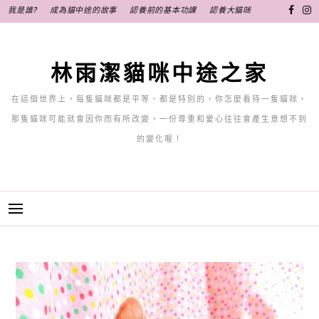
跳
我是誰?
成為貓中途的故事
認養前的基本功課
認養大貓咪
至
主
要
林雨潔貓咪中途之家
內
容
在這個世界上，每隻貓咪都是平等、都是特別的，你怎麼看待一隻貓咪，
那隻貓咪可能就會因你而有所改變，一份尊重和愛心往往會產生意想不到
的變化喔！