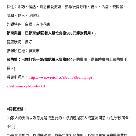
個性：乖巧、慢熱、熟悉後愛撒嬌、熟悉後愛呼嚕、親人、活潑、較悶騷、
隨和、黏人、沒脾氣
外觀特色：白貓、有小花斑
節育與否：已節育
(
請認養人幫忙負擔
500
元節紮費用。
)
健康狀況：良好
貓咪所在地：屏東市
預防針：已施打第一劑
(
請認養人負擔
500
元的費用，送養時會附上預防針手
冊。
)
看更多照片：
http://www.wretch.cc/album/album.php?
id=ilovenicky&book=711
■
認養資格：
(1)
家人的支持以及意見是很重要的，必須經過家人或室友同意。
(
住學校宿舍
不行
)
(2)
有經濟能力可以照顧貓咪，並每年施打預防針，及貓咪生病時的醫藥費負