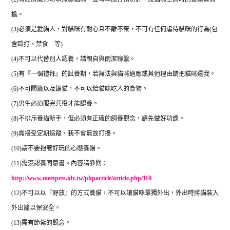
擔。
(3)
必須是愛貓人，對貓咪有耐心且不離不棄，不可有任何虐待貓咪的行為
(
包
含毆打、禁食
…
等
)
(4)
不可以代替別人認養，請親自與雨潔聯繫。
(5)
有『一個禮拜』的試養期，若無法與貓咪適應或其他理由請把貓咪還我。
(6)
不可關籠以及鏈貓，不可以給貓咪吃人的食物。
(7)
男生必須服完兵役才能認養。
(8)
不排斥養貓新手，但必須有正確的飼養觀念，請先做好功課。
(9)
需接受定期追蹤，我不會無故打擾。
(10)
請不要抱著好玩的心態養貓。
(11)
需簽認養同意書。內容請參閱：
http://www.meetpets.idv.tw/phparticle/article.php/110
(12)
不可以以『野放』的方式養貓，不可以讓貓咪單獨外出，外出時將貓裝入
外出籠以保安全。
(13)
需有節紮的觀念。