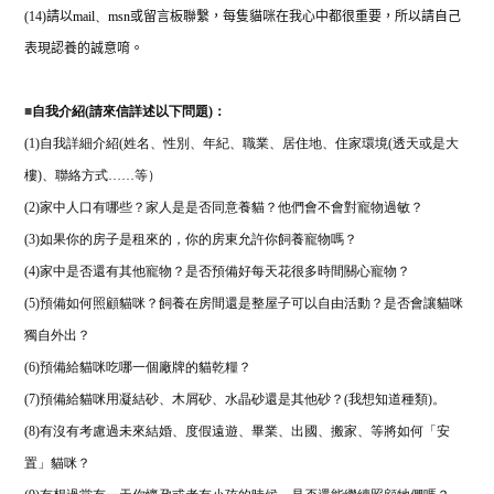
(14)
請以
mail
、
msn
或留言板聯繫，每隻貓咪在我心中都很重要，所以請自己
表現認養的誠意唷。
■
自我介紹(請來信詳述以下問題)：
(1)自我詳細介紹(姓名、性別、年紀、職業、居住地、住家環境(透天或是大
樓)、聯絡方式……等）
(2)家中人口有哪些？家人是是否同意養貓？他們會不會對寵物過敏？
(3)如果你的房子是租來的，你的房東允許你飼養寵物嗎？
(4)家中是否還有其他寵物？是否預備好每天花很多時間關心寵物？
(5)預備如何照顧貓咪？飼養在房間還是整屋子可以自由活動？是否會讓貓咪
獨自外出？
(6)預備給貓咪吃哪一個廠牌的貓乾糧？
(7)預備給貓咪用凝結砂、木屑砂、水晶砂還是其他砂？(我想知道種類)。
(8)有沒有考慮過未來結婚、度假遠遊、畢業、出國、搬家、等將如何「安
置」貓咪？