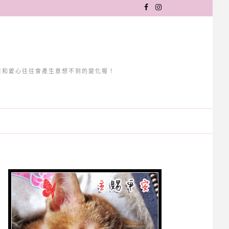
重和愛心往往會產生意想不到的變化喔！