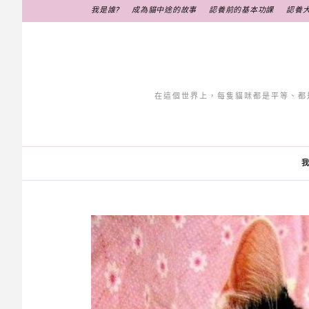
跳
我是誰?
成為貓中途的故事
認養前的基本功課
認養
至
主
要
內
容
在這個世界上，每隻貓咪都是平等、都
我