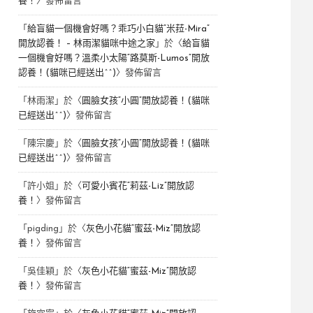
養！
〉發佈留言
「
給盲貓一個機會好嗎？乖巧小白貓“米菈-Mira”
開放認養！ – 林雨潔貓咪中途之家
」於〈
給盲貓
一個機會好嗎？溫柔小太陽“路莫斯-Lumos”開放
認養！(貓咪已經送出^^)
〉發佈留言
「
林雨潔
」於〈
圓臉女孩“小圓”開放認養！(貓咪
已經送出^^)
〉發佈留言
「
陳宗慶
」於〈
圓臉女孩“小圓”開放認養！(貓咪
已經送出^^)
〉發佈留言
「
許小姐
」於〈
可愛小賓花“莉茲-Liz”開放認
養！
〉發佈留言
「
pigding
」於〈
灰色小花貓“蜜茲-Miz”開放認
養！
〉發佈留言
「
吳佳穎
」於〈
灰色小花貓“蜜茲-Miz”開放認
養！
〉發佈留言