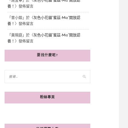
「
施宜寧
」於〈
灰色小花貓“蜜茲-Miz”開放認
養！
〉發佈留言
「
曾小姐
」於〈
灰色小花貓“蜜茲-Miz”開放認
養！
〉發佈留言
「
黃琬庭
」於〈
灰色小花貓“蜜茲-Miz”開放認
養！
〉發佈留言
要找什麼呢?
粉絲專頁