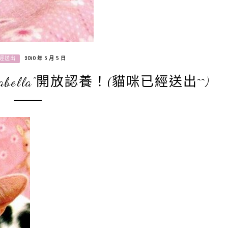
經送出
2010 年 3 月 5 日
bella”開放認養！(貓咪已經送出^^)