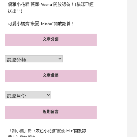
優雅小花貓“薇娜-Veena”開放認養！(貓咪已經
送出^^)
可愛小橘寶”米夏-Misha”開放認養！
文章分類
文章彙整
近期留言
「
謝小儒
」於〈
灰色小花貓“蜜茲-Miz”開放認