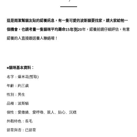
這是雨潔幫貓友貼的認養訊息，有一隻可愛的波斯貓要找家，請大家給牠一
個機會，也請考量一隻貓咪平均壽命
15
20
年，認養前請仔細評估，有意
年到
認養的人直接跟送養人聯絡唷！
■
貓咪基本資料：
名字：爆米花(暫取)
年齡：約三歲
性別：男生
品種：波斯貓
個性：愛撒嬌、愛呼嚕、親人、貼心、沉穩
外觀特色：長毛
節育與否：已節育