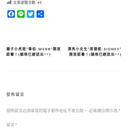
文章瀏覽次數:
49
Facebook
Line
Twitter
分
享
襪子小虎斑“韋伯-WEBB”開放
漂亮小女生“席德妮-SIDNEY”
文
認養！(貓咪已經送出^^)
開放認養！(貓咪已經送出^^)
章
導
覽
發佈留言
發佈留言必須填寫的電子郵件地址不會公開。
必填欄位標示為
*
留言
*