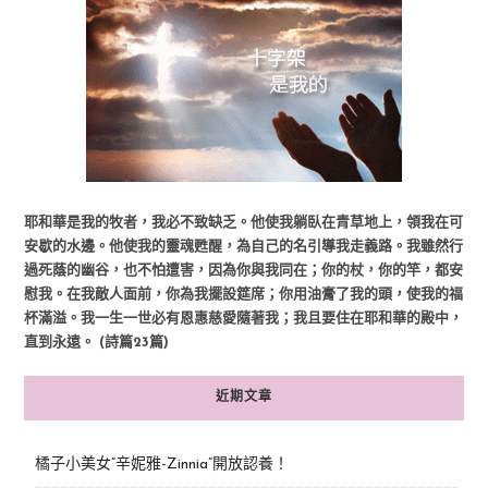
耶和華是我的牧者，我必不致缺乏。他使我躺臥在青草地上，領我在可
安歇的水邊。他使我的靈魂甦醒，為自己的名引導我走義路。我雖然行
過死蔭的幽谷，也不怕遭害，因為你與我同在；你的杖，你的竿，都安
慰我。在我敵人面前，你為我擺設筵席；你用油膏了我的頭，使我的福
杯滿溢。我一生一世必有恩惠慈愛隨著我；我且要住在耶和華的殿中，
直到永遠。 (詩篇23篇)
近期文章
橘子小美女“辛妮雅-Zinnia”開放認養！