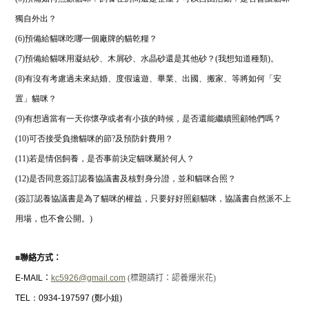
獨自外出？
(6)預備給貓咪吃哪一個廠牌的貓乾糧？
(7)預備給貓咪用凝結砂、木屑砂、水晶砂還是其他砂？(我想知道種類)。
(8)有沒有考慮過未來結婚、度假遠遊、畢業、出國、搬家、等將如何「安
置」貓咪？
(9)有想過當有一天你懷孕或者有小孩的時候，是否還能繼續照顧牠們嗎？
(10)可否接受負擔貓咪的節?及預防針費用？
(11)若是情侶飼養，是否事前決定貓咪屬於何人？
(12)是否同意簽訂認養協議書及核對身分證，並和貓咪合照？
(簽訂認養協議書是為了貓咪的權益，只要好好照顧貓咪，協議書自然派不上
用場，也不會公開。)
■
聯絡方式：
E-MAIL
：
kc5926@gmail.com
(
標題請打：認養爆米花
)
TEL：0934-197597
(鄭小姐)