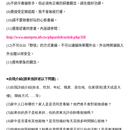
(8)
不排斥養貓新手，但必須有正確的飼養觀念，請先做好功課。
(9)
需接受定期追蹤，我不會無故打擾。
(10)
請不要抱著好玩的心態養貓。
(11)
需簽認養同意書。內容請參閱：
http://www.meetpets.idv.tw/phparticle/article.php/110
(12)
不可以以『野放』的方式養貓，不可以讓貓咪單獨外出，外出時將貓裝入
外出籠以保安全。
(13)
需有節紮的觀念。
■
自我介紹(請來信詳述以下問題)：
(1)自我詳細介紹(姓名、性別、年紀、職業、居住地、住家環境(透天或是大
樓)、聯絡方式……等）
(2)家中人口有哪些？家人是是否同意養貓？他們會不會對寵物過敏？
(3)如果你的房子是租來的，你的房東允許你飼養寵物嗎？
(4)家中是否還有其他寵物？是否預備好每天花很多時間關心寵物？
(5)預備如何照顧貓咪？飼養在房間還是整屋子可以自由活動？是否會讓貓咪