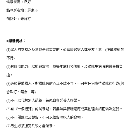
健康狀況：良好
貓咪所在地：屏東市
預防針：未施打
■
認養資格：
(1)
家人的支持以及意見是很重要的，必須經過家人或室友同意。
(
住學校宿舍
不行
)
(2)
有經濟能力可以照顧貓咪，並每年施打預防針，及貓咪生病時的醫藥費負
擔。
(3)
必須是愛貓人，對貓咪有耐心且不離不棄，不可有任何虐待貓咪的行為
(
包
含毆打、禁食
…
等
)
(4)
不可以代替別人認養，請親自與送養人聯繫。
(5)
有『一個禮拜』的試養期，若無法與貓咪適應或其他理由請把貓咪還我。
(6)
不可關籠以及鏈貓，不可以給貓咪吃人的食物。
(7)
男生必須服完兵役才能認養。