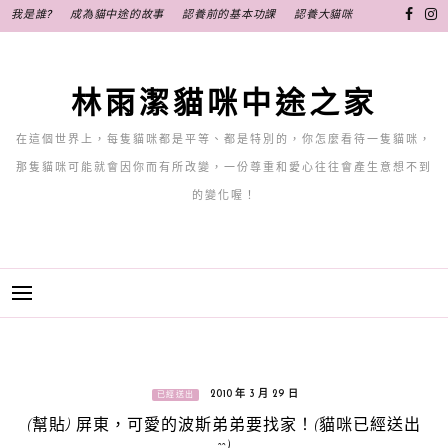
跳
我是誰?
成為貓中途的故事
認養前的基本功課
認養大貓咪
至
主
要
林雨潔貓咪中途之家
內
容
在這個世界上，每隻貓咪都是平等、都是特別的，你怎麼看待一隻貓咪，
那隻貓咪可能就會因你而有所改變，一份尊重和愛心往往會產生意想不到
的變化喔！
2010 年 3 月 29 日
已經送出
(幫貼) 屏東，可愛的波斯弟弟要找家！(貓咪已經送出
^^)