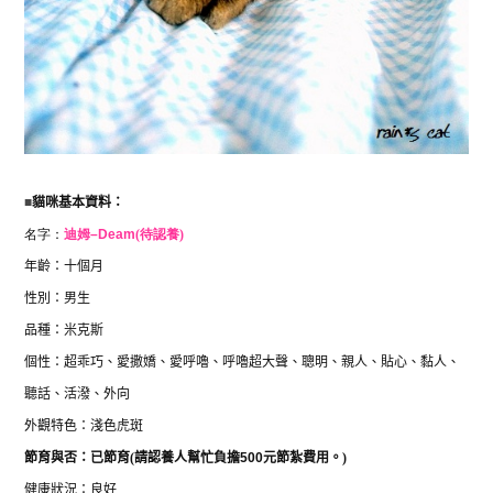
■
貓咪基本資料：
名字：
迪姆
–
Deam
(待認養)
年齡：十個月
性別：男生
品種：米克斯
個性：超乖巧、愛撒嬌、愛呼嚕、呼嚕超大聲、聰明、親人、貼心、黏人
、
聽話、活潑、外向
外觀特色：淺色虎斑
節育與否：已節育
(
請認養人幫忙負擔
500
元節紮費用。
)
健康狀況：良好