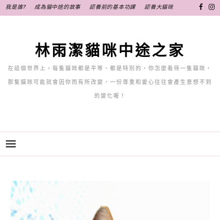
跳
我是誰?
成為貓中途的故事
認養前的基本功課
認養大貓咪
至
主
要
林雨潔貓咪中途之家
內
容
在這個世界上，每隻貓咪都是平等、都是特別的，你怎麼看待一隻貓咪，
那隻貓咪可能就會因你而有所改變，一份尊重和愛心往往會產生意想不到
的變化喔！