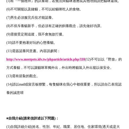
(5)
有『一個禮拜』的試養期，若無法與貓咪適應或其他理由請把貓咪還我。
(6)
不可關籠以及鏈貓，不可以給貓咪吃人的食物。
(7)
男生必須服完兵役才能認養。
(8)
不排斥養貓新手，但必須有正確的飼養觀念，請先做好功課。
(9)
需接受定期追蹤，我不會無故打擾。
(10)
請不要抱著好玩的心態養貓。
(11)
需簽認養同意書。內容請參閱：
http://www.meetpets.idv.tw/phparticle/article.php/110
(12)
不可以以『野放』的
方式養貓，不可以讓貓咪單獨外出，外出時將貓裝入外出籠以保安全。
(13)
需有節紮的觀念。
(14)
請以
mail
或留言板聯繫，每隻貓咪在我心中都很重要，所以請自己表現認
養的誠意唷
■
自我介紹(請來信詳述以下問題)：
(1)
自我詳細介紹
(
姓名、性別、年紀、職業、居住地、住家環境
(
透天或是大