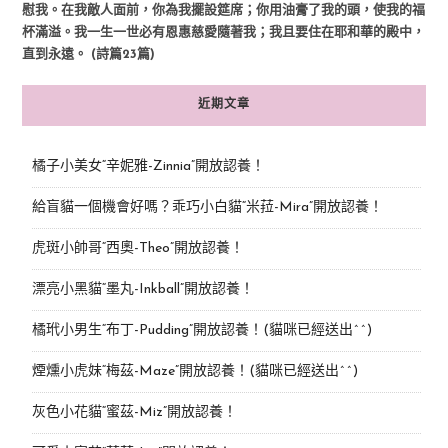
慰我。在我敵人面前，你為我擺設筵席；你用油膏了我的頭，使我的福
杯滿溢。我一生一世必有恩惠慈愛隨著我；我且要住在耶和華的殿中，
直到永遠。 (詩篇23篇)
近期文章
橘子小美女“辛妮雅-Zinnia”開放認養！
給盲貓一個機會好嗎？乖巧小白貓“米菈-Mira”開放認養！
虎斑小帥哥“西奧-Theo”開放認養！
漂亮小黑貓“墨丸-Inkball”開放認養！
橘玳小男生“布丁-Pudding”開放認養！(貓咪已經送出^^)
煙燻小虎妹“梅茲-Maze”開放認養！(貓咪已經送出^^)
灰色小花貓“蜜茲-Miz”開放認養！