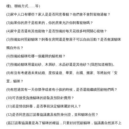
樓
)
、聯絡方式
……
等）
(2)
家中人口有哪些？家人是是否同意養貓？他們會不會對寵物過敏？
(3)
如果你的房子是租來的，你的房東允許你飼養寵物嗎？
(4)
家中是否還有其他寵物？是否預備好每天花很多時間關心寵物？
(5)
預備如何照顧貓咪？飼養在房間還是整屋子可以自由活動？是否會讓貓咪
獨自外出？
(6)
預備給貓咪吃哪一個廠牌的貓乾糧？
(7)
預備給貓咪用凝結砂、木屑砂、水晶砂還是其他砂？
(
我想知道種類
)
。
(8)
有沒有考慮過未來結婚、度假遠遊、畢業、出國、搬家、等將如何「安
置」貓咪？
(9)
有想過當有一天你懷孕或者有小孩的時候，是否還能繼續照顧牠們嗎？
(10)
可否接受負擔貓咪的節紮
及預防針費用？
(11)
若是情侶飼養，是否事前決定貓咪屬於何人？
(12)
是否同意簽訂認養協議書及核對身分證，並和貓咪合照？
(
簽訂認養協議書是為了貓咪的權益，只要好好照顧貓咪，協議書自然派不上