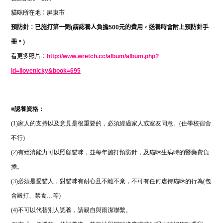
貓咪所在地：屏東市
預防針：已施打第一劑
(
請認養人負擔
500
元的費用，送養時會附上預防針手
冊。
)
看更多照片：
http://www.wretch.cc/album/album.php?
id=ilovenicky&book=695
■
認養資格：
(1)
家人的支持以及意見是很重要的，必須經過家人或室友同意。
(
住學校宿舍
不行
)
(2)
有經濟能力可以照顧貓咪，並每年施打預防針，及貓咪生病時的醫藥費負
擔。
(3)
必須是愛貓人，對貓咪有耐心且不離不棄，不可有任何虐待貓咪的行為
(
包
含毆打、禁食
…
等
)
(4)
不可以代替別人認養，請親自與雨潔聯繫。