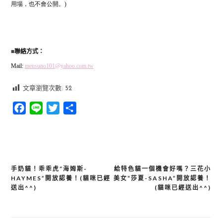
用場，也不會公開。
)
■
聯絡方式：
Mail:
mensuno101@yahoo.com.tw
文章瀏覽次數:
52
Facebook
Line
Twitter
分
享
手奶貓！乖乖虎“海姆斯-
給特色貓一個機會好嗎？三花小
文
HAYMES”開放認養！(貓咪已經
美女“莎夏-SASHA”開放認養！
章
送出^^)
(貓咪已經送出^^)
導
覽