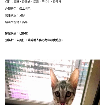
個性：愛玩、愛撒嬌、活潑、不怕生、愛呼嚕
外觀特色：如上圖示
健康狀況：良好
貓咪所在地：高雄
節紮與否：已節紮
預防針：未施打，請認養人務必每年確實追加。