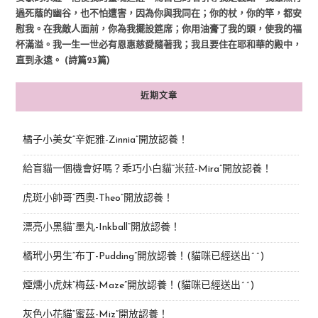
過死蔭的幽谷，也不怕遭害，因為你與我同在；你的杖，你的竿，都安
慰我。在我敵人面前，你為我擺設筵席；你用油膏了我的頭，使我的福
杯滿溢。我一生一世必有恩惠慈愛隨著我；我且要住在耶和華的殿中，
直到永遠。 (詩篇23篇)
近期文章
橘子小美女“辛妮雅-Zinnia”開放認養！
給盲貓一個機會好嗎？乖巧小白貓“米菈-Mira”開放認養！
虎斑小帥哥“西奧-Theo”開放認養！
漂亮小黑貓“墨丸-Inkball”開放認養！
橘玳小男生“布丁-Pudding”開放認養！(貓咪已經送出^^)
煙燻小虎妹“梅茲-Maze”開放認養！(貓咪已經送出^^)
灰色小花貓“蜜茲-Miz”開放認養！