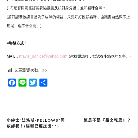
(12)
是否同意簽訂認養協議書及核對身分證，並和貓咪合照？
(簽訂認養協議書是為了貓咪的權益，只要好好照顧貓咪，協議書自然派不上
用場，也不會公開。)
■
聯絡方式：
mavis_sonice@yahoo.com
.tw
MAIL：
(標題請打：欲認養小貓咪的名字。)
文章瀏覽次數:
106
Facebook
Line
Twitter
分
享
小紳士“法洛斯-FELLOWS”開
這是不是『貓之報恩』？
文
放認養！(貓咪已經送出^^)
章