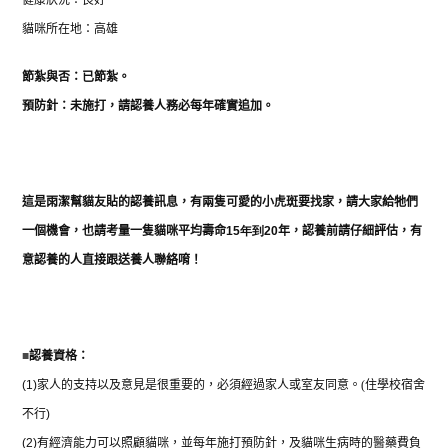
貓咪所在地：高雄
節紮與否：已節紮
。
預防針：未施打，請認養人務必每年確實追加。
這是雨潔幫貓友貼的認養訊息，有兩
隻可愛的小虎斑要找家，
請大家給牠們
一個機會，也
請考量一隻貓咪平均壽命
15
年到
20
年，認養前請仔細評估，有
意認養的人直接跟送養人聯絡唷！
■
認養資格：
(1)
家人的支持以及意見是很重要的，必須經過家人或室友同意。
(
住學校宿舍
不行
)
(2)
有經濟能力可以照顧貓咪，並每年施打預防針，及貓咪生病時的醫藥費負