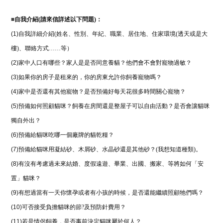
■
自我介紹(請來信詳述以下問題)：
(1)
自我詳細介紹(姓名、性別、年紀、職業、居住地、住家環境(透天或是大
樓)、聯絡方式……等）
(2)
家中人口有哪些？家人是是否同意養貓？他們會不會對寵物過敏？
(3)
如果你的房子是租來的，你的房東允許你飼養寵物嗎？
(4)
家中是否還有其他寵物？是否預備好每天花很多時間關心寵物？
(5)
預備如何照顧貓咪？飼養在房間還是整屋子可以自由活動？是否會讓貓咪
獨自外出？
(6)
預備給貓咪吃哪一個廠牌的貓乾糧？
(7)
預備給貓咪用凝結砂、木屑砂、水晶砂還是其他砂？(我想知道種類)。
(8)
有沒有考慮過未來結婚、度假遠遊、畢業、出國、搬家、等將如何「安
置」貓咪？
(9)
有想過當有一天你懷孕或者有小孩的時候，是否還能繼續照顧牠們嗎？
(10)
可否接受負擔貓咪的節?及預防針費用？
(11)
若是情侶飼養，是否事前決定貓咪屬於何人？