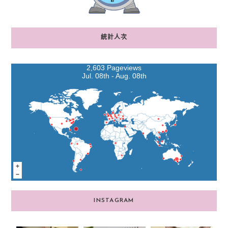
統計人次
2,603 Pageviews
Jul. 08th - Aug. 08th
INSTAGRAM