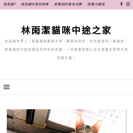
跳
我是誰?
成為貓中途的故事
認養前的基本功課
認養大貓咪
至
主
要
林雨潔貓咪中途之家
內
容
在這個世界上，每隻貓咪都是平等、都是特別的，你怎麼看待一隻貓咪，
那隻貓咪可能就會因你而有所改變，一份尊重和愛心往往會產生意想不到
的變化喔！