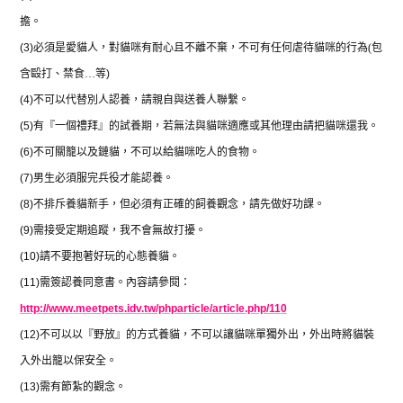
擔。
(3)
必須是愛貓人，對貓咪有耐心且不離不棄，不可有任何虐待貓咪的行為
(
包
含毆打、禁食
…
等
)
(4)
不可以代替別人認養，請親自與送養人聯繫。
(5)
有『一個禮拜』的試養期，若無法與貓咪適應或其他理由請把貓咪還我。
(6)
不可關籠以及鏈貓，不可以給貓咪吃人的食物。
(7)
男生必須服完兵役才能認養。
(8)
不排斥養貓新手，但必須有正確的飼養觀念，請先做好功課。
(9)
需接受定期追蹤，我不會無故打擾。
(10)
請不要抱著好玩的心態養貓。
(11)
需簽認養同意書。內容請參閱：
http://www.meetpets.idv.tw/phparticle/article.php/110
(12)
不可以以『野放』的方式養貓，不可以讓貓咪單獨外出，外出時將貓裝
入外出籠以保安全。
(13)
需有節紮的觀念。