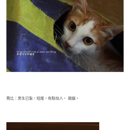
喬比：男生已紮，短尾，有點怕人， 親貓。