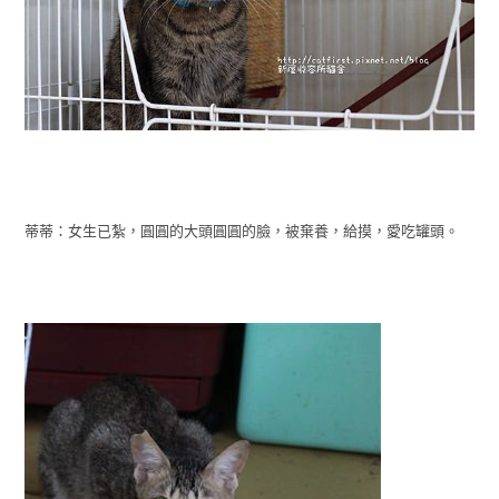
蒂蒂：女生已紮，圓圓的大頭圓圓的臉，被棄養，給摸，愛吃罐頭。