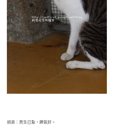
胡弟：男生已紮，脾氣好。