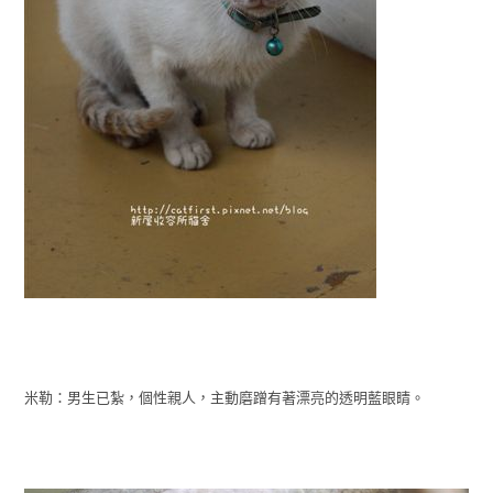
米勒：男生已紮，個性親人，主動磨蹭有著漂亮的透明藍眼睛。