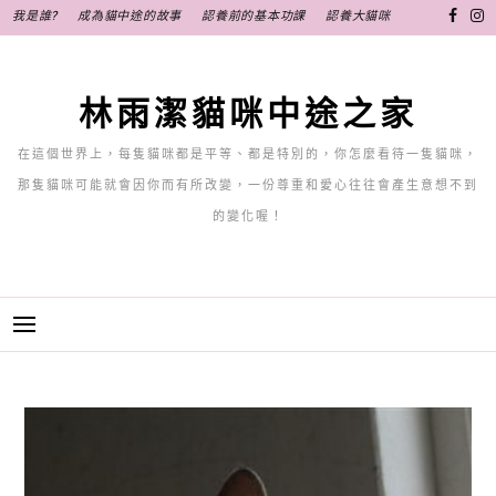
跳
我是誰?
成為貓中途的故事
認養前的基本功課
認養大貓咪
至
主
要
林雨潔貓咪中途之家
內
容
在這個世界上，每隻貓咪都是平等、都是特別的，你怎麼看待一隻貓咪，
那隻貓咪可能就會因你而有所改變，一份尊重和愛心往往會產生意想不到
的變化喔！