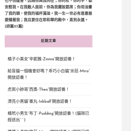
也不怕遭害，因為你與我同在；你的杖，你的竿，都
安慰我。在我敵人面前，你為我擺設筵席；你用油膏
了我的頭，使我的福杯滿溢。我一生一世必有恩惠慈
愛隨著我；我且要住在耶和華的殿中，直到永遠。
(詩篇23篇)
近期文章
橘子小美女“辛妮雅-Zinnia”開放認養！
給盲貓一個機會好嗎？乖巧小白貓“米菈-Mira”
開放認養！
虎斑小帥哥“西奧-Theo”開放認養！
漂亮小黑貓“墨丸-Inkball”開放認養！
橘玳小男生“布丁-Pudding”開放認養！(貓咪已
經送出^^)