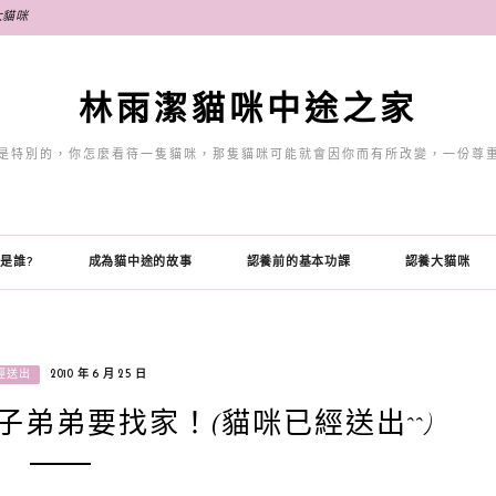
大貓咪
林雨潔貓咪中途之家
是特別的，你怎麼看待一隻貓咪，那隻貓咪可能就會因你而有所改變，一份尊
是誰?
成為貓中途的故事
認養前的基本功課
認養大貓咪
經送出
2010 年 6 月 25 日
子弟弟要找家！(貓咪已經送出^^)