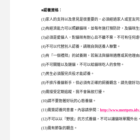
■
認養資格：
(1)
家人的支持以及意見是很重要的，必須經過家人或室友同
(2)
有經濟能力可以照顧貓咪，並每年施打預防針，及貓咪生
(3)
必須是愛貓人，對貓咪有耐心且不離不棄，不可有任何虐
(4)
不可以代替別人認養，請親自與送養人聯繫。
(5)
有『一個禮拜』的試養期，若無法與貓咪適應或其他理由
(6)
不可關籠以及鏈貓，不可以給貓咪吃人的食物。
(7)
男生必須服完兵役才能認養。
(8)
不排斥養貓新手，但必須有正確的飼養觀念，請先做好功
(9)
需接受定期追蹤，我不會無故打擾。
(10)
請不要抱著好玩的心態養貓。
(11)
需簽認養同意書。內容請參閱：
http://www.meetpets.idv.
(12)
不可以以『野放』的方式養貓，不可以讓貓咪單獨外出
(13)
需有節紮的觀念。