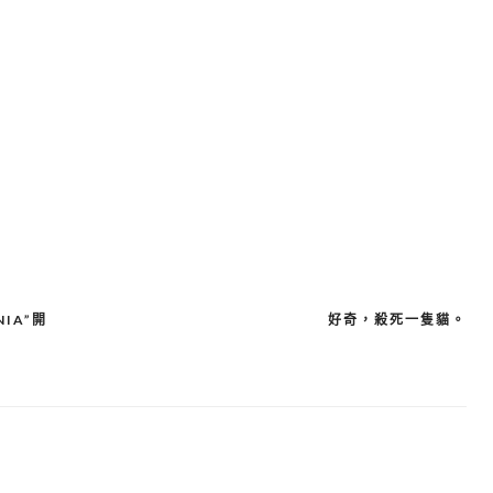
IA”開
好奇，殺死一隻貓。