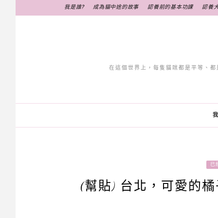
跳
我是誰?
成為貓中途的故事
認養前的基本功課
認養
至
主
要
內
容
在這個世界上，每隻貓咪都是平等、都
我
已
(幫貼) 台北，可愛的橘