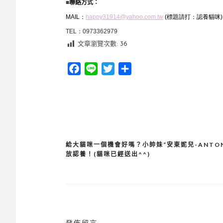
■
聯絡方式：
MAIL：
happy31914@yahoo.com.tw
(
標題請打：認養貓咪
)
TEL：
0973362979
文章瀏覽次數:
36
Facebook
Line
Twitter
分
享
給大貓咪一個機會好嗎？小帥妹“安東妮兒-ANTON
文
放認養！(貓咪已經送出^^)
章
導
覽