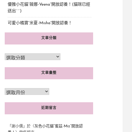
優雅小花貓“薇娜-Veena”開放認養！(貓咪已經
送出^^)
可愛小橘寶”米夏-Misha”開放認養！
文章分類
文章彙整
近期留言
「
謝小儒
」於〈
灰色小花貓“蜜茲-Miz”開放認