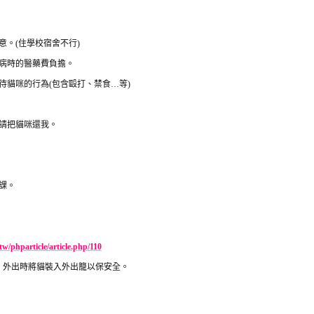
意。
(
住學校宿舍不行
)
病時的醫藥費負擔。
待貓咪的行為
(
包含毆打、禁食
…
等
)
請把貓咪還我。
課。
tw/phparticle/article.php/110
，外出時將貓裝入外出籠以保安全。