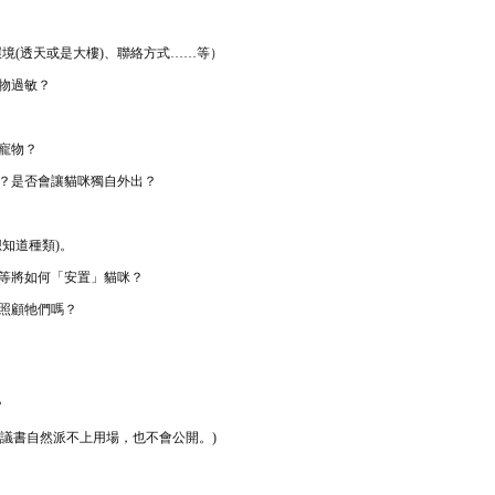
環境(透天或是大樓)、聯絡方式……等）
寵物過敏？
心寵物？
動？是否會讓貓咪獨自外出？
想知道種類)。
、等將如何「安置」貓咪？
續照顧牠們嗎？
？
議書自然派不上用場，也不會公開。)