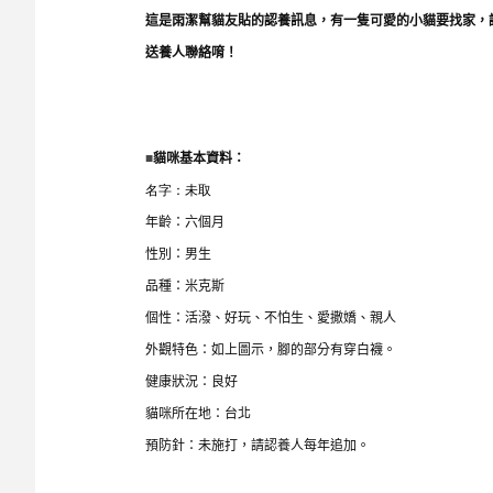
這是雨潔幫貓友貼的認養訊息，有一
隻可愛的小貓要找家，
送養人聯絡唷！
■
貓咪基本資料：
名字：未取
年齡：六個月
性別：男生
品種：米克斯
個性：活潑、好玩、不怕生、愛撒嬌、親人
外觀特色：如上圖示，腳的部分有穿白襪。
健康狀況：良好
貓咪所在地：台北
預防針：未施打，請認養人每年追加。