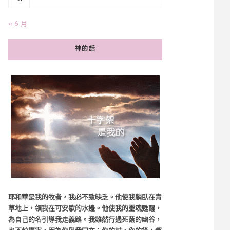
« 6 月
神的話
耶和華是我的牧者，我必不致缺乏。他使我躺臥在青
草地上，領我在可安歇的水邊。他使我的靈魂甦醒，
為自己的名引導我走義路。我雖然行過死蔭的幽谷，