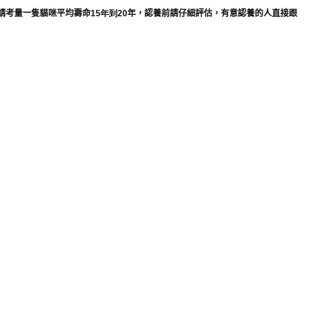
請考量一隻貓咪平均壽命
15
年到
20
年，認養前請仔細評估，有意認養的人直接跟