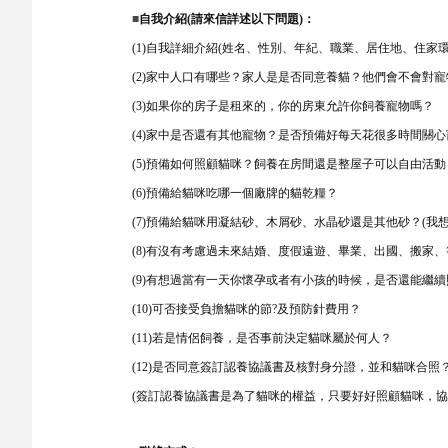
■
自我介紹(請來信詳述以下問題)：
(1)自我詳細介紹(姓名、性別、年紀、職業、居住地、住家
(2)家中人口有哪些？家人是是否同意養貓？他們會不會對
(3)如果你的房子是租來的，你的房東允許你飼養寵物嗎？
(4)家中是否還有其他寵物？是否預備好每天花很多時間關
(5)預備如何照顧貓咪？飼養在房間還是整屋子可以自由活
(6)預備給貓咪吃哪一個廠牌的貓乾糧？
(7)預備給貓咪用凝結砂、木屑砂、水晶砂還是其他砂？(我
(8)有沒有考慮過未來結婚、度假遠遊、畢業、出國、搬家
(9)有想過當有一天你懷孕或者有小孩的時候，是否還能繼
(10)可否接受負擔貓咪的節?及預防針費用？
(11)若是情侶飼養，是否事前決定貓咪屬於何人？
(12)是否同意簽訂認養協議書及核對身分證，並和貓咪合照
(簽訂認養協議書是為了貓咪的權益，只要好好照顧貓咪，協