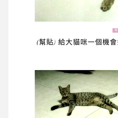
等
(幫貼) 給大貓咪一個