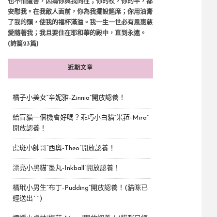
也不怕遭害，因為你與我同在；你的杖，你的竿，都
安慰我。在我敵人面前，你為我擺設筵席；你用油膏
了我的頭，使我的福杯滿溢。我一生一世必有恩惠慈
愛隨著我；我且要住在耶和華的殿中，直到永遠。
(詩篇23篇)
近期文章
橘子小美女“辛妮雅-Zinnia”開放認養！
給盲貓一個機會好嗎？乖巧小白貓“米菈-Mira”
開放認養！
虎斑小帥哥“西奧-Theo”開放認養！
漂亮小黑貓“墨丸-Inkball”開放認養！
橘玳小男生“布丁-Pudding”開放認養！(貓咪已
經送出^^)