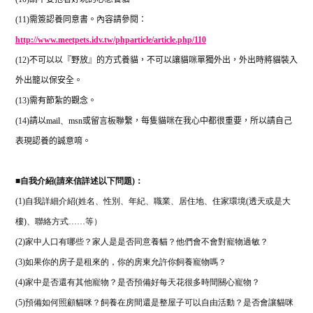
(11)
需簽認養同意書。內容請參閱：
http://www.meetpets.idv.tw/phparticle/article.php/110
(12)
不可以以『野放』的方式養貓，不可以讓貓咪單獨外出，外出時將貓裝入
外出籠以保安全。
(13)
需有節紮的觀念。
(14)
請以
mail
、
msn
或留言板聯繫，每隻貓咪在我心中都很重要，所以請自己
表現認養的誠意唷。
■
自我介紹(請來信詳述以下問題)：
(1)自我詳細介紹(姓名、性別、年紀、職業、居住地、住家環境(透天或是大
樓)、聯絡方式……等）
(2)家中人口有哪些？家人是是否同意養貓？他們會不會對寵物過敏？
(3)如果你的房子是租來的，你的房東允許你飼養寵物嗎？
(4)家中是否還有其他寵物？是否預備好每天花很多時間關心寵物？
(5)預備如何照顧貓咪？飼養在房間還是整屋子可以自由活動？是否會讓貓咪