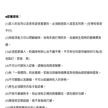
■
認養資格：
(1)
家人的支持以及意見是很重要的，必須經過家人或室友同意。
(
住學校宿舍
不行
)
(2)
有經濟能力可以照顧貓咪，並每年施打預防針，及貓咪生病時的醫藥費負
擔。
(3)
必須是愛貓人，對貓咪有耐心且不離不棄，不可有任何虐待貓咪的行為
(
包
含毆打、禁食
…
等
)
(4)
不可以代替別人認養，請親自與雨潔聯繫。
(5)
有『一個禮拜』的試養期，若無法與貓咪適應或其他理由請把貓咪還我。
(6)
不可關籠以及鏈貓，不可以給貓咪吃人的食物。
(7)
男生必須服完兵役才能認養。
(8)
不排斥養貓新手，但必須有正確的飼養觀念，請先做好功課。
(9)
需接受定期追蹤，我不會無故打擾。
(10)
請不要抱著好玩的心態養貓。