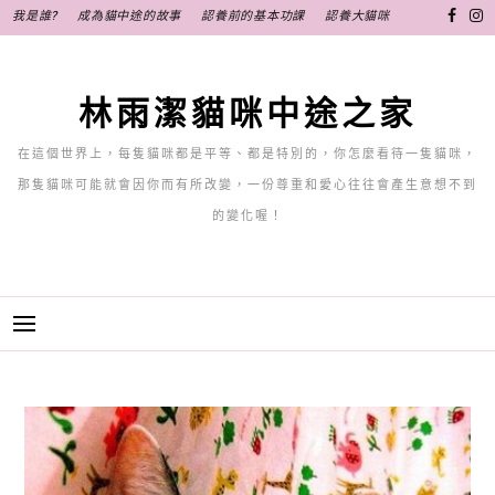
跳
我是誰?
成為貓中途的故事
認養前的基本功課
認養大貓咪
至
主
要
林雨潔貓咪中途之家
內
容
在這個世界上，每隻貓咪都是平等、都是特別的，你怎麼看待一隻貓咪，
那隻貓咪可能就會因你而有所改變，一份尊重和愛心往往會產生意想不到
的變化喔！