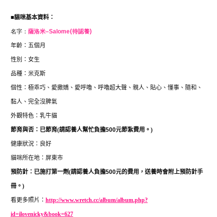
■
貓咪基本資料：
名字：
薩洛米
–
Salome
(待認養)
年齡：五個月
性別：女生
品種：米克斯
個性：極乖巧、愛撒嬌、愛呼嚕、呼嚕超大聲、親人、貼心、懂事、隨和、
黏人、完全沒脾氣
外觀特色：乳牛貓
節育與否：已節育
(
請認養人幫忙負擔
500
元節紮費用。
)
健康狀況：良好
貓咪所在地：屏東市
預防針：已施打第一劑
(
請認養人負擔
500
元的費用，送養時會附上預防針手
冊。
)
看更多照片：
http://www.wretch.cc/album/album.php?
id=ilovenicky&book=627