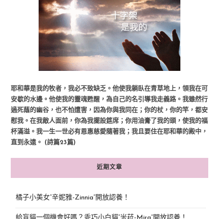
耶和華是我的牧者，我必不致缺乏。他使我躺臥在青草地上，領我在可
安歇的水邊。他使我的靈魂甦醒，為自己的名引導我走義路。我雖然行
過死蔭的幽谷，也不怕遭害，因為你與我同在；你的杖，你的竿，都安
慰我。在我敵人面前，你為我擺設筵席；你用油膏了我的頭，使我的福
杯滿溢。我一生一世必有恩惠慈愛隨著我；我且要住在耶和華的殿中，
直到永遠。 (詩篇23篇)
近期文章
橘子小美女“辛妮雅-Zinnia”開放認養！
給盲貓一個機會好嗎？乖巧小白貓“米菈-Mira”開放認養！