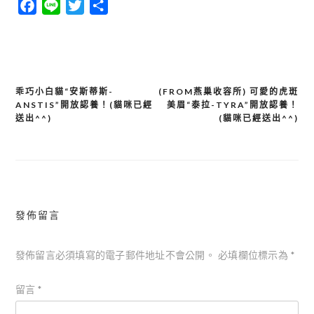
Facebook
Line
Twitter
分
享
乖巧小白貓“安斯蒂斯-
(FROM燕巢收容所) 可愛的虎斑
文
ANSTIS”開放認養！(貓咪已經
美眉“泰拉-TYRA”開放認養！
章
送出^^)
(貓咪已經送出^^)
導
覽
發佈留言
發佈留言必須填寫的電子郵件地址不會公開。
必填欄位標示為
*
留言
*