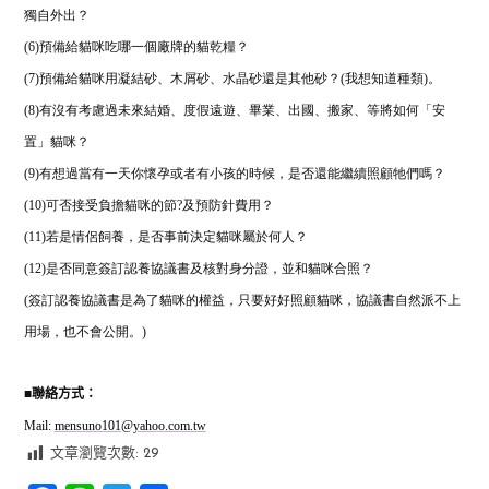
獨自外出？
(6)預備給貓咪吃哪一個廠牌的貓乾糧？
(7)預備給貓咪用凝結砂、木屑砂、水晶砂還是其他砂？(我想知道種類)。
(8)有沒有考慮過未來結婚、度假遠遊、畢業、出國、搬家、等將如何「安
置」貓咪？
(9)有想過當有一天你懷孕或者有小孩的時候，是否還能繼續照顧牠們嗎？
(10)可否接受負擔貓咪的節?及預防針費用？
(11)若是情侶飼養，是否事前決定貓咪屬於何人？
(12)是否同意簽訂認養協議書及核對身分證，並和貓咪合照？
(簽訂認養協議書是為了貓咪的權益，只要好好照顧貓咪，協議書自然派不上
用場，也不會公開。)
■
聯絡方式：
Mail:
mensuno101@yahoo.com.tw
文章瀏覽次數:
29