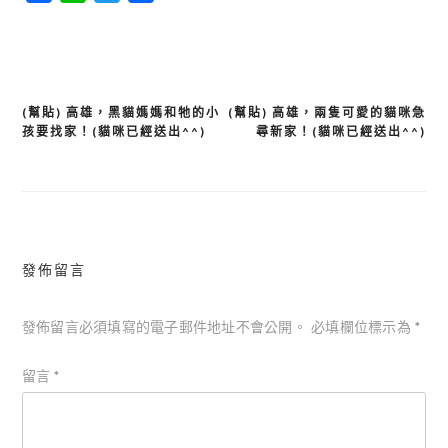
享
(幫貼) 高雄，黑貓媽媽和牠的小
(幫貼) 高雄，兩隻可愛的貓咪急
文
孩要找家！(貓咪已經送出^^)
尋新家！(貓咪已經送出^^)
章
導
覽
發佈留言
發佈留言必須填寫的電子郵件地址不會公開。
必填欄位標示為
*
留言
*