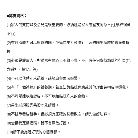
■
認養資格：
(1)
家人的支持以及意見是很重要的，必須經過家人或室友同意。
(
住學校宿舍
不行
)
(2)
有經濟能力可以照顧貓咪，並每年施打預防針，及貓咪生病時的醫藥費負
擔。
(3)
必須是愛貓人，對貓咪有耐心且不離不棄，不可有任何虐待貓咪的行為
(
包
含毆打、禁食
…
等
)
(4)
不可以代替別人認養，請親自與雨潔聯繫。
(5)
有『一個禮拜』的試養期，若無法與貓咪適應或其他理由請把貓咪還我。
(6)
不可關籠以及鏈貓，不可以給貓咪吃人的食物。
(7)
男生必須服完兵役才能認養。
(8)
不排斥養貓新手，但必須有正確的飼養觀念，請先做好功課。
(9)
需接受定期追蹤，我不會無故打擾。
(10)
請不要抱著好玩的心態養貓。