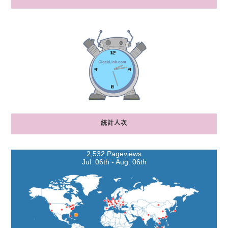
統計人次
2,532 Pageviews
Jul. 06th - Aug. 06th