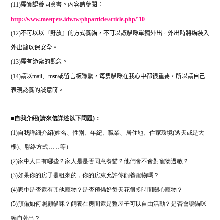
(11)
需簽認養同意書。內容請參閱：
http://www.meetpets.idv.tw/phparticle/article.php/110
(12)
不可以以『野放』的方式養貓，不可以讓貓咪單獨外出，外出時將貓裝入
外出籠以保安全。
(13)
需有節紮的觀念。
(14)
請以
mail
、
msn
或留言板聯繫，每隻貓咪在我心中都很重要，所以請自己
表現認養的誠意唷。
■
自我介紹(請來信詳述以下問題)：
(1)自我詳細介紹(姓名、性別、年紀、職業、居住地、住家環境(透天或是大
樓)、聯絡方式……等）
(2)家中人口有哪些？家人是是否同意養貓？他們會不會對寵物過敏？
(3)如果你的房子是租來的，你的房東允許你飼養寵物嗎？
(4)家中是否還有其他寵物？是否預備好每天花很多時間關心寵物？
(5)預備如何照顧貓咪？飼養在房間還是整屋子可以自由活動？是否會讓貓咪
獨自外出？