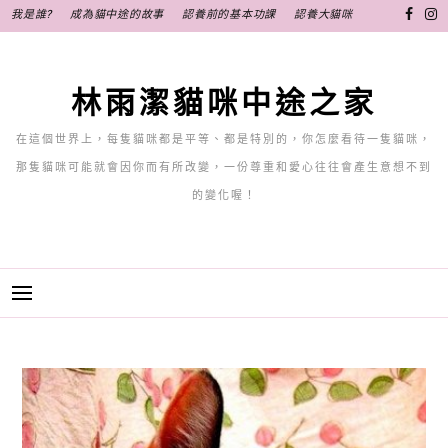
跳
我是誰?
成為貓中途的故事
認養前的基本功課
認養大貓咪
至
主
要
林雨潔貓咪中途之家
內
容
在這個世界上，每隻貓咪都是平等、都是特別的，你怎麼看待一隻貓咪，
那隻貓咪可能就會因你而有所改變，一份尊重和愛心往往會產生意想不到
的變化喔！