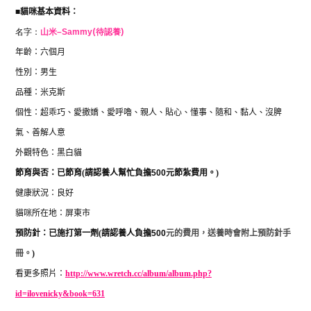
■
貓咪基本資料：
名字：
山米
–
Sammy
(待認養)
年齡：六個月
性別：男生
品種：米克斯
個性：超乖巧、愛撒嬌、愛呼嚕、親人、貼心、懂事、隨和、黏人、沒脾
氣、善解人意
外觀特色：黑白貓
節育與否：已節育
(
請認養人幫忙負擔
500
元節紮費用。
)
健康狀況：良好
貓咪所在地：屏東市
預防針：已施打第一劑
(
請認養人負擔
500
元的費用，送養時會附上預防針手
冊。
)
看更多照片：
http://www.wretch.cc/album/album.php?
id=ilovenicky&book=631