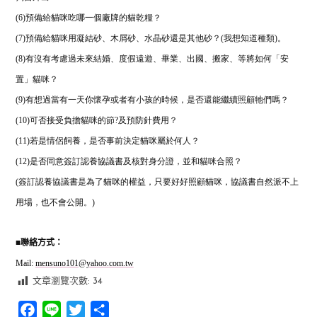
(6)預備給貓咪吃哪一個廠牌的貓乾糧？
(7)預備給貓咪用凝結砂、木屑砂、水晶砂還是其他砂？(我想知道種類)。
(8)有沒有考慮過未來結婚、度假遠遊、畢業、出國、搬家、等將如何「安
置」貓咪？
(9)有想過當有一天你懷孕或者有小孩的時候，是否還能繼續照顧牠們嗎？
(10)可否接受負擔貓咪的節?及預防針費用？
(11)若是情侶飼養，是否事前決定貓咪屬於何人？
(12)是否同意簽訂認養協議書及核對身分證，並和貓咪合照？
(簽訂認養協議書是為了貓咪的權益，只要好好照顧貓咪，協議書自然派不上
用場，也不會公開。)
■
聯絡方式：
Mail:
mensuno101@yahoo.com.tw
文章瀏覽次數:
34
Facebook
Line
Twitter
分