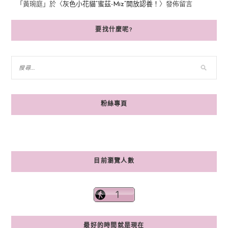
「
黃琬庭
」於〈
灰色小花貓“蜜茲-Miz”開放認養！
〉發佈留言
要找什麼呢?
粉絲專頁
目前瀏覽人數
最好的時間就是現在