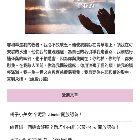
耶和華是我的牧者，我必不致缺乏。他使我躺臥在青草地上，領我在可
安歇的水邊。他使我的靈魂甦醒，為自己的名引導我走義路。我雖然行
過死蔭的幽谷，也不怕遭害，因為你與我同在；你的杖，你的竿，都安
慰我。在我敵人面前，你為我擺設筵席；你用油膏了我的頭，使我的福
杯滿溢。我一生一世必有恩惠慈愛隨著我；我且要住在耶和華的殿中，
直到永遠。 (詩篇23篇)
近期文章
橘子小美女“辛妮雅-Zinnia”開放認養！
給盲貓一個機會好嗎？乖巧小白貓“米菈-Mira”開放認養！