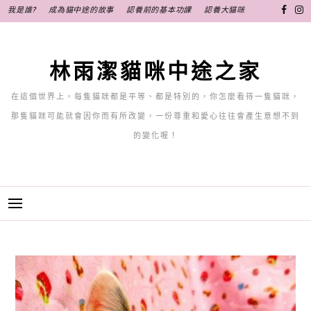
跳
我是誰?
成為貓中途的故事
認養前的基本功課
認養大貓咪
至
主
要
林雨潔貓咪中途之家
內
容
在這個世界上，每隻貓咪都是平等、都是特別的，你怎麼看待一隻貓咪，
那隻貓咪可能就會因你而有所改變，一份尊重和愛心往往會產生意想不到
的變化喔！