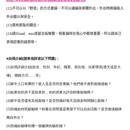
(12)
不可以以『野放』的方式養貓，不可以讓貓咪單獨外出，外出時將貓裝入
外出籠以保安全。
(13)
需有節紮的觀念。
(14)
請以
mail
、
msn
或留言板聯繫，每隻貓咪在我心中都很重要，所以請自己
表現認養的誠意唷。
■
自我介紹(請來信詳述以下問題)：
(1)自我詳細介紹(姓名、性別、年紀、職業、居住地、住家環境(透天或是大
樓)、聯絡方式……等）
(2)家中人口有哪些？家人是是否同意養貓？他們會不會對寵物過敏？
(3)如果你的房子是租來的，你的房東允許你飼養寵物嗎？
(4)家中是否還有其他寵物？是否預備好每天花很多時間關心寵物？
(5)預備如何照顧貓咪？飼養在房間還是整屋子可以自由活動？是否會讓貓咪
獨自外出？
(6)預備給貓咪吃哪一個廠牌的貓乾糧？