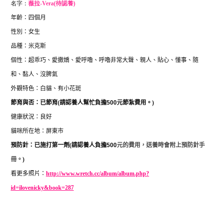
名字：
薇拉-
Vera
(待認養)
年齡：四個月
性別：女生
品種：米克斯
個性：超乖巧、愛撒嬌、愛呼嚕、呼嚕非常大聲、親人、貼心、懂事、隨
和、黏人、沒脾氣
外觀特色：白貓、有小花斑
節育與否：已節育
(
請認養人幫忙負擔
500
元節紮費用。
)
健康狀況：良好
貓咪所在地：屏東市
預防針：已施打第一劑
(
請認養人負擔
500
元的費用，送養時會附上預防針手
冊。
)
看更多照片：
http://www.wretch.cc/album/album.php?
id=ilovenicky&book=287