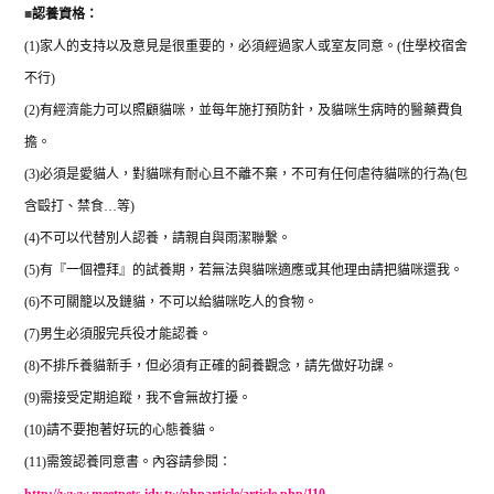
■
認養資格：
(1)
家人的支持以及意見是很重要的，必須經過家人或室友同意。
(
住學校宿舍
不行
)
(2)
有經濟能力可以照顧貓咪，並每年施打預防針，及貓咪生病時的醫藥費負
擔。
(3)
必須是愛貓人，對貓咪有耐心且不離不棄，不可有任何虐待貓咪的行為
(
包
含毆打、禁食
…
等
)
(4)
不可以代替別人認養，請親自與雨潔聯繫。
(5)
有『一個禮拜』的試養期，若無法與貓咪適應或其他理由請把貓咪還我。
(6)
不可關籠以及鏈貓，不可以給貓咪吃人的食物。
(7)
男生必須服完兵役才能認養。
(8)
不排斥養貓新手，但必須有正確的飼養觀念，請先做好功課。
(9)
需接受定期追蹤，我不會無故打擾。
(10)
請不要抱著好玩的心態養貓。
(11)
需簽認養同意書。內容請參閱：
http://www.meetpets.idv.tw/phparticle/article.php/110