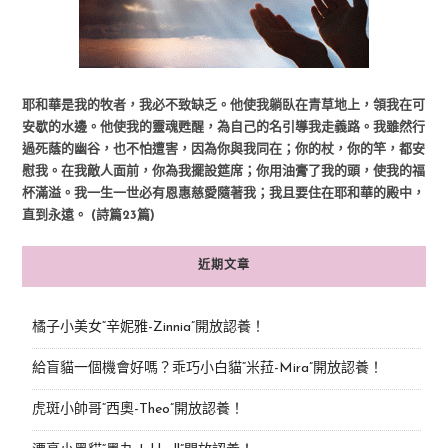
耶和華是我的牧者，我必不致缺乏。他使我躺臥在青草地上，領我在可
安歇的水邊。他使我的靈魂甦醒，為自己的名引導我走義路。我雖然行
過死蔭的幽谷，也不怕遭害，因為你與我同在；你的杖，你的竿，都安
慰我。在我敵人面前，你為我擺設筵席；你用油膏了我的頭，使我的福
杯滿溢。我一生一世必有恩惠慈愛隨著我；我且要住在耶和華的殿中，
直到永遠。 (詩篇23篇)
近期文章
橘子小美女“辛妮雅-Zinnia”開放認養！
給盲貓一個機會好嗎？乖巧小白貓“米菈-Mira”開放認養！
虎斑小帥哥“西奧-Theo”開放認養！