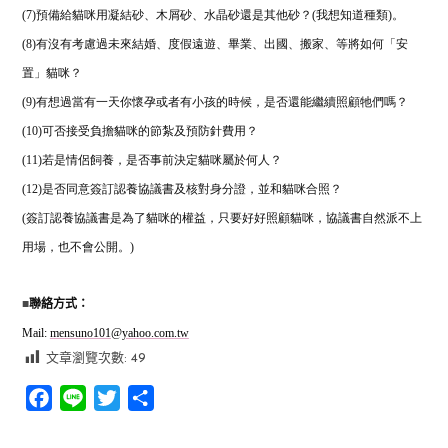
(7)預備給貓咪用凝結砂、木屑砂、水晶砂還是其他砂？(我想知道種類)。
(8)有沒有考慮過未來結婚、度假遠遊、畢業、出國、搬家、等將如何「安
置」貓咪？
(9)有想過當有一天你懷孕或者有小孩的時候，是否還能繼續照顧牠們嗎？
(10)可否接受負擔貓咪的節紮及預防針費用？
(11)若是情侶飼養，是否事前決定貓咪屬於何人？
(12)是否同意簽訂認養協議書及核對身分證，並和貓咪合照？
(簽訂認養協議書是為了貓咪的權益，只要好好照顧貓咪，協議書自然派不上
用場，也不會公開。)
■
聯絡方式：
Mail:
mensuno101@yahoo.com.tw
文章瀏覽次數:
49
Facebook
Line
Twitter
分
享