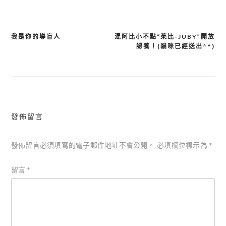
我是你的導盲人
混阿比小不點“茱比-JUBY”開放
文
認養！(貓咪已經送出^^)
章
導
覽
發佈留言
發佈留言必須填寫的電子郵件地址不會公開。
必填欄位標示為
*
留言
*