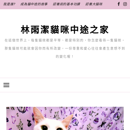
跳
我是誰?
成為貓中途的故事
認養前的基本功課
認養大貓咪
至
主
要
林雨潔貓咪中途之家
內
容
在這個世界上，每隻貓咪都是平等、都是特別的，你怎麼看待一隻貓咪，
那隻貓咪可能就會因你而有所改變，一份尊重和愛心往往會產生意想不到
的變化喔！