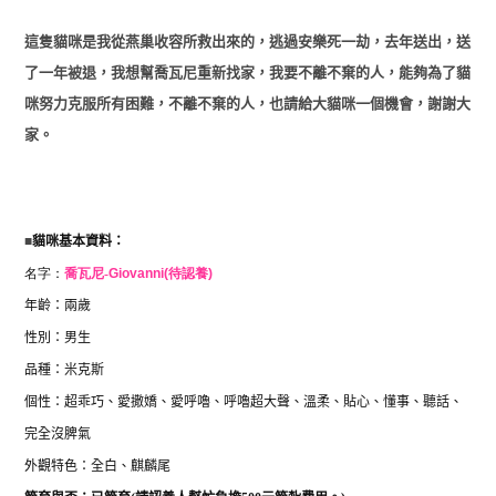
這隻貓咪是我從燕巢收容所救出來的，逃過安樂死一劫，去年送出，送
了一年被退，我想幫喬瓦尼重新找家，我要不離不棄的人，能夠為了貓
咪努力克服所有困難，不離不棄的人，也請給大貓咪一個機會，謝謝大
家。
■
貓咪基本資料：
名字：
喬瓦尼-
Giovanni(待認養)
年齡：兩歲
性別：男生
品種：米克斯
個性：超乖巧、愛撒嬌、愛呼嚕、呼嚕超大聲、溫柔、貼心、懂
事、聽話、
完全沒脾氣
外觀特色：全白、麒麟尾