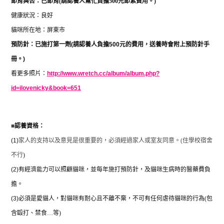
節育與否：已節育
(
請認養人幫忙負擔
500
元節紮費用。
)
健康狀況：良好
貓咪所在地：屏東市
預防針：已施打第一劑
(
請認養人負擔
500
元的費用，送養時會附上預防針手
冊。
)
看更多照片：
http://www.wretch.cc/album/album.php?
id=ilovenicky&book=651
■
認養資格：
(1)
家人的支持以及意見是很重要的，必須經過家人或室友同意。
(
住學校宿舍
不行
)
(2)
有經濟能力可以照顧貓咪，並每年施打預防針，及貓咪生病時的醫藥費負
擔。
(3)
必須是愛貓人，對貓咪有耐心且不離不棄，不可有任何虐待貓咪的行為
(
包
含毆打、禁食
…
等
)