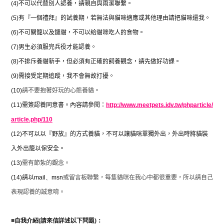
(4)
不可以代替別人認養，請親自與雨潔聯繫。
(5)
有『一個禮拜』的試養期，若無法與貓咪適應或其他理由請把貓咪還我。
(6)
不可關籠以及鏈貓，不可以給貓咪吃人的食物。
(7)
男生必須服完兵役才能認養。
(8)
不排斥養貓新手，但必須有正確的飼養觀念，請先做好功課。
(9)
需接受定期追蹤，我不會無故打擾。
(10)
請不要抱著好玩的心態養貓。
(11)
需簽認養同意書。內容請參閱：
http://www.meetpets.idv.tw/phparticle/
article.php/110
(12)
不可以以『野放』的方式養貓，不可以讓貓咪單獨外出，外出時將貓裝
入外出籠以保安全。
(13)
需有節紮的觀念。
(14)
請以
mail
、
msn
或留言板聯繫，每隻貓咪在我心中都很重要，所以請自己
表現認養的誠意唷。
■
自我介紹(請來信詳述以下問題)：