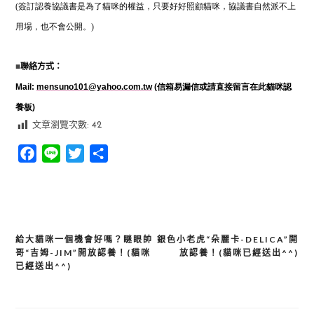
(簽訂認養協議書是為了貓咪的權益，只要好好照顧貓咪，協議書自然派不上
用場，也不會公開。)
■
聯絡方式：
Mail:
mensuno101@yahoo.com.tw
(信箱易漏信或請直接留言在此貓咪認
養板)
文章瀏覽次數:
42
Facebook
Line
Twitter
分
享
給大貓咪一個機會好嗎？瞇眼帥
銀色小老虎“朵麗卡-DELICA”開
文
哥“吉姆-JIM”開放認養！(貓咪
放認養！(貓咪已經送出^^)
章
已經送出^^)
導
覽