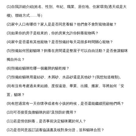
(1)
自我詳細介紹(姓名、性別、年紀、職業、居住地、住家環境(透天或是大
樓)、聯絡方式……等）
(2)
家中人口有哪些？家人是是否同意養貓？他們會不會對寵物過敏？
(3)
如果你的房子是租來的，你的房東允許你飼養寵物嗎？
(4)
家中是否還有其他寵物？是否預備好每天花很多時間關心寵物？
(5)
預備如何照顧貓咪？飼養在房間還是整屋子可以自由活動？是否會讓貓咪
獨自外出？
(6)
預備給貓咪吃哪一個廠牌的貓乾糧？
(7)
預備給貓咪用凝結砂、木屑砂、水晶砂還是其他砂？(我想知道種類)。
(8)
有沒有考慮過未來結婚、度假遠遊、畢業、出國、搬家、等將如何「安
置」貓咪？
(9)
有想過當有一天你懷孕或者有小孩的時候，是否還能繼續照顧牠們嗎？
(10)
可否接受負擔貓咪的節?及預防針費用？
(11)
若是情侶飼養，是否事前決定貓咪屬於何人？
(12)
是否同意簽訂認養協議書及核對身分證，並和貓咪合照？