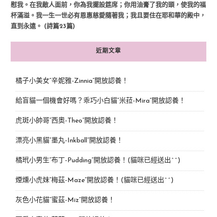
慰我。在我敵人面前，你為我擺設筵席；你用油膏了我的頭，使我的福
杯滿溢。我一生一世必有恩惠慈愛隨著我；我且要住在耶和華的殿中，
直到永遠。 (詩篇23篇)
近期文章
橘子小美女“辛妮雅-Zinnia”開放認養！
給盲貓一個機會好嗎？乖巧小白貓“米菈-Mira”開放認養！
虎斑小帥哥“西奧-Theo”開放認養！
漂亮小黑貓“墨丸-Inkball”開放認養！
橘玳小男生“布丁-Pudding”開放認養！(貓咪已經送出^^)
煙燻小虎妹“梅茲-Maze”開放認養！(貓咪已經送出^^)
灰色小花貓“蜜茲-Miz”開放認養！