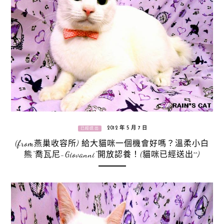
2012 年 5 月 7 日
已經送出
(from燕巢收容所) 給大貓咪一個機會好嗎？溫柔小白
熊“喬瓦尼-Giovanni”開放認養！(貓咪已經送出^^)