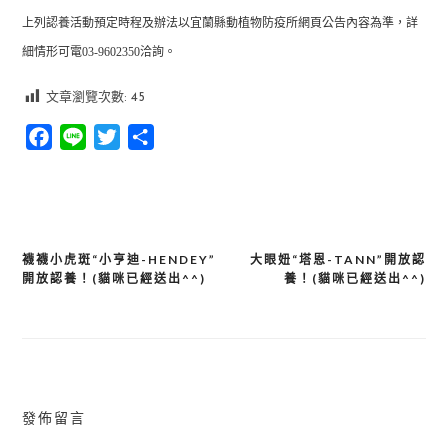
上列認養活動預定時程及辦法以宜蘭縣動植物防疫所網頁公告內容為準，詳
細情形可電
03-9602350
洽詢。
文章瀏覽次數:
45
Facebook
Line
Twitter
分
享
襪襪小虎斑“小亨迪-HENDEY”
大眼妞“塔恩-TANN”開放認
文
開放認養！(貓咪已經送出^^)
養！(貓咪已經送出^^)
章
導
覽
發佈留言