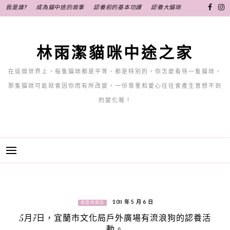
跳
我是誰?
成為貓中途的故事
認養前的基本功課
認養大貓咪
至
主
要
林雨潔貓咪中途之家
內
容
在這個世界上，每隻貓咪都是平等、都是特別的，你怎麼看待一隻貓咪，
那隻貓咪可能就會因你而有所改變，一份尊重和愛心往往會產生意想不到
的變化喔！
2011 年 5 月 6 日
收容所資訊
5月7日，宜蘭市文化局戶外廣場有流浪狗的認養活
動。