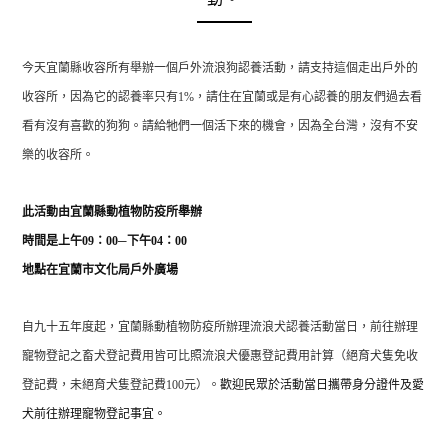
今天宜蘭縣收容所有舉辦一個戶外流浪狗認養活動，請支持這個走出戶外的
收容所，因為它的認養率只有
1%
，請住在宜蘭或是有心認養的朋友們過去看
看有沒有喜歡的狗狗。請給牠們一個活下來的機會，因為全台灣，沒有不安
樂的收容所。
此活動由宜蘭縣動植物防疫所舉辦
時間是上午
09
：
00
─
下午
04
：
00
地點在宜蘭市文化局戶外廣場
自九十五年度起，宜蘭縣動植物防疫所辦理流浪犬認養活動當日，前往辦理
寵物登記之畜犬登記費用皆可比照流浪犬優惠登記費用計算（絕育犬隻免收
登記費，未絕育犬隻登記費
100
元）。
歡迎民眾於活動當日攜帶身分證件及愛
犬前往辦理寵物登記事宜。