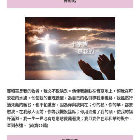
神的話
耶和華是我的牧者，我必不致缺乏。他使我躺臥在青草地上，領我在可
安歇的水邊。他使我的靈魂甦醒，為自己的名引導我走義路。我雖然行
過死蔭的幽谷，也不怕遭害，因為你與我同在；你的杖，你的竿，都安
慰我。在我敵人面前，你為我擺設筵席；你用油膏了我的頭，使我的福
杯滿溢。我一生一世必有恩惠慈愛隨著我；我且要住在耶和華的殿中，
直到永遠。 (詩篇23篇)