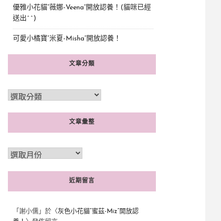
優雅小花貓“薇娜-Veena”開放認養！(貓咪已經
送出^^)
可愛小橘寶”米夏-Misha”開放認養！
文章分類
文章彙整
近期留言
「
謝小儒
」於〈
灰色小花貓“蜜茲-Miz”開放認