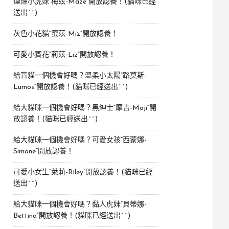
煙燻小虎妹“梅茲-Maze”開放認養！(貓咪已經
送出^^)
灰色小花貓“蜜茲-Miz”開放認養！
可愛小賓花“莉茲-Liz”開放認養！
給盲貓一個機會好嗎？溫柔小太陽“路莫斯-
Lumos”開放認養！(貓咪已經送出^^)
給大貓咪一個機會好嗎？黑紳士“摩吉-Moji”開
放認養！(貓咪已經送出^^)
給大貓咪一個機會好嗎？可愛女孩“西蒙娜-
Simone“開放認養！
可愛小女生“萊莉-Riley”開放認養！(貓咪已經
送出^^)
給大貓咪一個機會好嗎？黏人虎妹“貝蒂娜-
Bettina”開放認養！(貓咪已經送出^^)