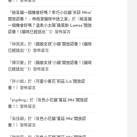
養！
〉發佈留言
「
給盲貓一個機會好嗎？乖巧小白貓“米菈-Mira”
開放認養！ – 林雨潔貓咪中途之家
」於〈
給盲貓
一個機會好嗎？溫柔小太陽“路莫斯-Lumos”開放
認養！(貓咪已經送出^^)
〉發佈留言
「
林雨潔
」於〈
圓臉女孩“小圓”開放認養！(貓咪
已經送出^^)
〉發佈留言
「
陳宗慶
」於〈
圓臉女孩“小圓”開放認養！(貓咪
已經送出^^)
〉發佈留言
「
許小姐
」於〈
可愛小賓花“莉茲-Liz”開放認
養！
〉發佈留言
「
pigding
」於〈
灰色小花貓“蜜茲-Miz”開放認
養！
〉發佈留言
「
吳佳穎
」於〈
灰色小花貓“蜜茲-Miz”開放認
養！
〉發佈留言