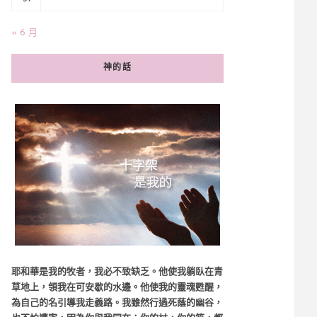
« 6 月
神的話
耶和華是我的牧者，我必不致缺乏。他使我躺臥在青
草地上，領我在可安歇的水邊。他使我的靈魂甦醒，
為自己的名引導我走義路。我雖然行過死蔭的幽谷，