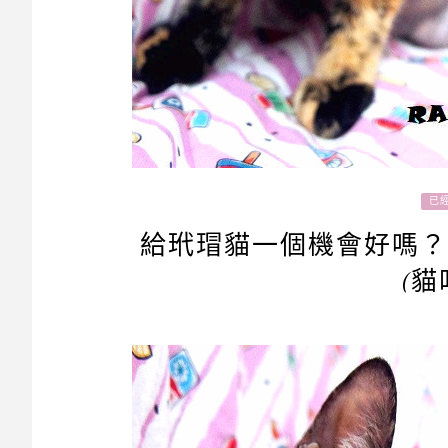
已
給玳瑁貓一個機會好嗎？漂
(貓