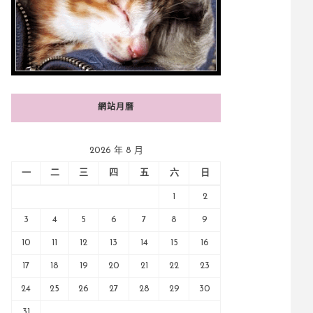
網站月曆
2026 年 8 月
一
二
三
四
五
六
日
1
2
3
4
5
6
7
8
9
10
11
12
13
14
15
16
17
18
19
20
21
22
23
24
25
26
27
28
29
30
31