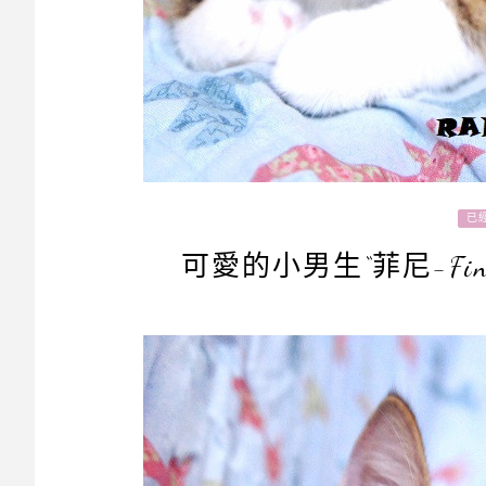
已
可愛的小男生“菲尼-Fin