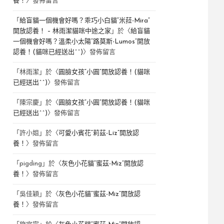
養！
〉發佈留言
「
給盲貓一個機會好嗎？乖巧小白貓“米菈-Mira”
開放認養！ – 林雨潔貓咪中途之家
」於〈
給盲貓
一個機會好嗎？溫柔小太陽“路莫斯-Lumos”開放
認養！(貓咪已經送出^^)
〉發佈留言
「
林雨潔
」於〈
圓臉女孩“小圓”開放認養！(貓咪
已經送出^^)
〉發佈留言
「
陳宗慶
」於〈
圓臉女孩“小圓”開放認養！(貓咪
已經送出^^)
〉發佈留言
「
許小姐
」於〈
可愛小賓花“莉茲-Liz”開放認
養！
〉發佈留言
「
pigding
」於〈
灰色小花貓“蜜茲-Miz”開放認
養！
〉發佈留言
「
吳佳穎
」於〈
灰色小花貓“蜜茲-Miz”開放認
養！
〉發佈留言