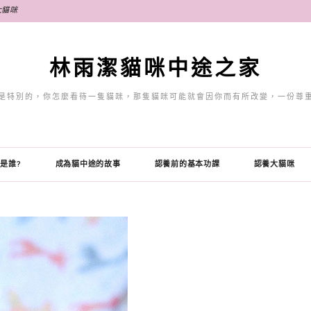
大貓咪
林雨潔貓咪中途之家
是特別的，你怎麼看待一隻貓咪，那隻貓咪可能就會因你而有所改變，一份尊
是誰?
成為貓中途的故事
認養前的基本功課
認養大貓咪