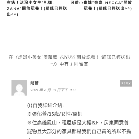
有痣！活潑小女生“札娜-
可愛小賓妹“奈嘉-NEGGA”開放
文
ZANA”開放認養！(貓咪已經送
認養！(貓咪已經送出^^)
章
出^^)
導
覽
在〈虎斑小美女“奧蘿蘿-ORORO”開放認養！(貓咪已經送出
^^)〉中有 1 則留言
郁萱
REPLY
2021 年 8 月 10 日下午 11:31
(1)自我詳細介紹-
※張郁萱/25歲/女性/醫師
※住高雄鳳山，租屋處是大樓12F，房東同意養
寵物且大部分的家具都是我們自己買的所以不擔