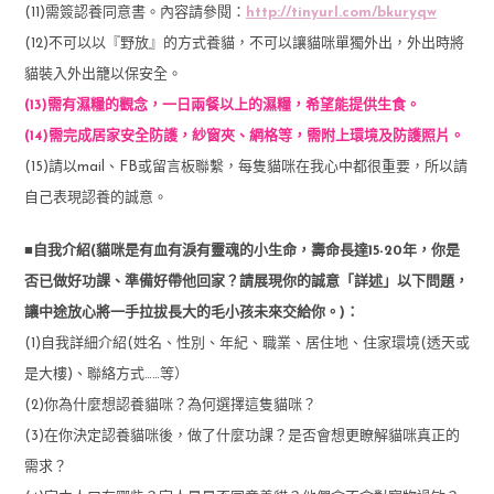
(11)需簽認養同意書。內容請參閱：
http://tinyurl.com/bkuryqw
(12)不可以以『野放』的方式養貓，不可以讓貓咪單獨外出，外出時將
貓裝入外出籠以保安全。
(13)需有濕糧的觀念，一日兩餐以上的濕糧，希望能提供生食。
(14)需完成居家安全防護，紗窗夾、網格等，需附上環境及防護照片。
(15)請以mail、FB或留言板聯繫，每隻貓咪在我心中都很重要，所以請
自己表現認養的誠意。
■自我介紹(貓咪是有血有淚有靈魂的小生命，壽命長達15-20年，你是
否已做好功課、準備好帶他回家？請展現你的誠意「詳述」以下問題，
讓中途放心將一手拉拔長大的毛小孩未來交給你。)：
(1)自我詳細介紹(姓名、性別、年紀、職業、居住地、住家環境(透天或
是大樓)、聯絡方式……等）
(2)你為什麼想認養貓咪？為何選擇這隻貓咪？
(3)在你決定認養貓咪後，做了什麼功課？是否會想更瞭解貓咪真正的
需求？