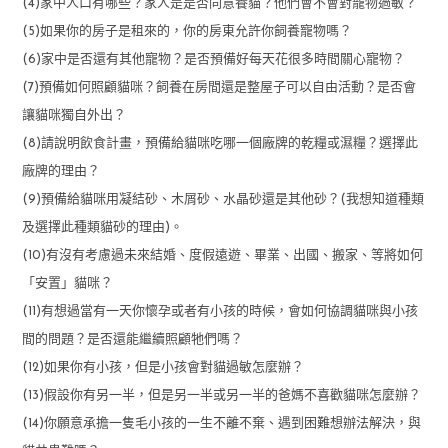
(4)家中人口有哪些？家人是是否同意養貓？他們會不會對寵物過敏？
(5)如果你的房子是租來的，你的房東允許你飼養寵物嗎？
(6)家中是否還有其他寵物？是否預備好每天花很多時間關心寵物？
(7)預備如何照顧貓咪？飼養在房間還是整屋子可以自由活動？是否會
讓貓咪獨自外出？
(8)請說明飲食計畫，預備給貓咪吃哪一個廠牌的乾糧或濕糧？選擇此
廠牌的理由？
(9)預備給貓咪用凝結砂、木屑砂、水晶砂還是其他砂？(我想知道種類
及選擇此種類貓砂的理由)。
(10)有沒有考慮過未來結婚、度假遠遊、畢業、出國、搬家、等將如何
「安置」貓咪？
(11)有想過當有一天你懷孕或者有小孩的時候，會如何協調貓咪與小孩
間的問題？是否還能繼續照顧牠們嗎？
(12)如果你有小孩，但是小孩會對貓過敏怎麼辦？
(13)假設你有另一半，但是另一半或另一半的爸媽不喜歡貓咪怎麼辦？
(14)你願意承擔一隻毛小孩的一生不離不棄、遇到困難想辦法解決，與