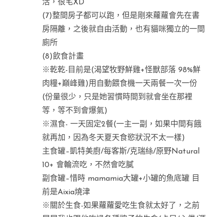
活，很宅XD
(7)整間房子都可以跑，但是剛來蘿蘿會先在書
房隔離，之後就自由活動，也有貓咪獨立的一間
廁所
(8)飲食計畫
※乾乾-目前是(渴望牧野鮮雞+怪獸部落 98%鮮
肉糧+巔峰雞)用自動餵食機一天兩餐一次一份
(份量很少，只是她習慣時間到就會坐在那裡
等，等不到會爆氣)
※濕食- 一天固定2餐(一主一副，如果中間有餓
就再加，因為冬天夏天食慾狀況不太一樣)
主食罐–凱特美廚/每客斯/克瑞絲/原野Natural
10+ 會輪流吃，不然會吃膩
副食罐–惜時 mamamia大罐+小罐的魚底罐 目
前是Aixia燒津
※關於生食-如果蘿蘿愛吃生食就太好了，之前