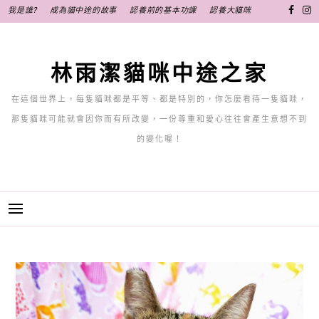
跳
我是誰?
成為貓中途的故事
認養前的基本功課
認養大貓咪
至
主
要
林雨潔貓咪中途之家
內
容
在這個世界上，每隻貓咪都是平等、都是特別的，你怎麼看待一隻貓咪，
那隻貓咪可能就會因你而有所改變，一份尊重和愛心往往會產生意想不到
的變化喔！