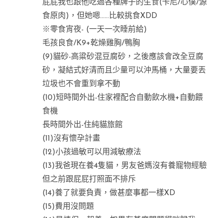
屁屁我也跟他吃過各種牌子的生食(卡尼/心僕/源
食原肉)，但她嗯……比較挑食XDD
※零食宵夜- (一天一次睡前給)
毛孩良食/K9+乾燥雞胸/鴨胸
(9)貓砂-高粱砂混豆腐砂，之後應該會改全豆腐
砂，凝結式好清而且少量可以沖馬桶，大量要丟
垃圾也不會重到拿不動
(10)短時間外出-住家裡配合自動飲水機+自動餵
食機
長時間外出-住純貓旅館
(11)沒有懷孕計畫
(12)小孩過敏可以用減敏療法
(13)我爸現在養4隻貓，男友爸媽沒有養寵物經驗
但之前跟屁屁打照面不排斥
(14)養了就要負責，做甚麼事都一樣XD
(15)費用沒問題