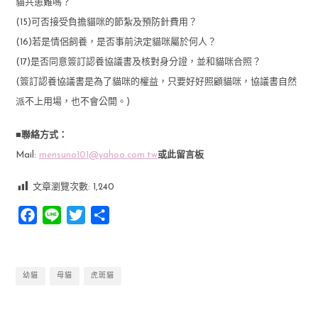
貓共患難嗎？
(15)可否接受負擔貓咪的節紮及預防針費用？
(16)若是情侶飼養，是否事前決定貓咪屬於何人？
(17)是否同意簽訂認養協議書及核對身分證，並和貓咪合照？
(簽訂認養協議書是為了貓咪的權益，只要好好照顧貓咪，協議書自然
派不上用場，也不會公開。)
■聯絡方式：
Mail:
mensuno101@yahoo.com.tw
或此留言板
文章瀏覽次數:
1,240
Facebook
Line
Twitter
分
享
幼貓
母貓
虎斑貓