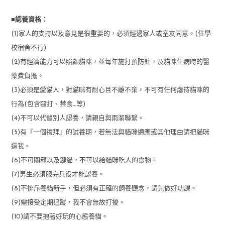
■認養資格：
(1)家人的支持以及意見是很重要的，必須經過家人或室友同意。(住學
校宿舍不行)
(2)有經濟能力可以照顧貓咪，並每年施打預防針，及貓咪生病時的醫
藥費負擔。
(3)必須是愛貓人，對貓咪有耐心且不離不棄，不可有任何虐待貓咪的
行為(包含毆打、禁食…等)
(4)不可以代替別人認養，請親自與雨潔聯繫。
(5)有『一個禮拜』的試養期，若無法與貓咪適應或其他理由請把貓咪
還我。
(6)不可關籠以及鏈貓，不可以給貓咪吃人的食物。
(7)男生必須服完兵役才能認養。
(8)不排斥養貓新手，但必須有正確的飼養觀念，請先做好功課。
(9)需接受定期追蹤，我不會無故打擾。
(10)請不要抱著好玩的心態養貓。