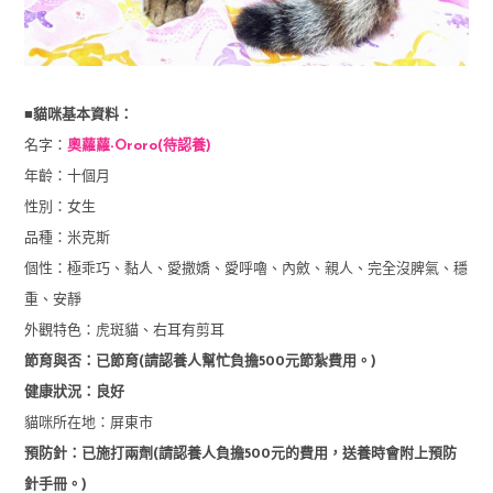
■貓咪基本資料：
名字：
奧蘿蘿
-Ororo(待認養)
年齡：十個月
性別：女生
品種：米克斯
個性：極乖巧、黏人、愛撒嬌、愛呼嚕、內斂、親人、完全沒脾氣、穩
重、安靜
外觀特色：虎斑貓、右耳有剪耳
節育與否：已節育(請認養人幫忙負擔500元節紮費用。)
健康狀況：良好
貓咪所在地：屏東市
預防針：已施打兩劑(請認養人負擔500元的費用，送養時會附上預防
針手冊。)