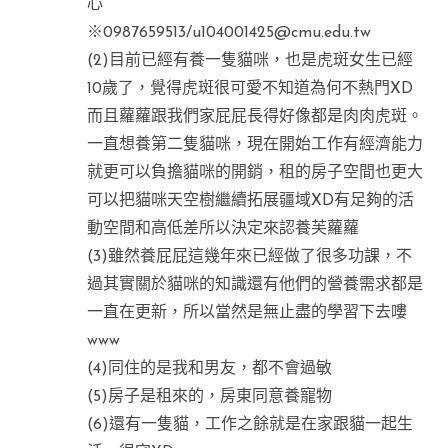
心
※0987659513/
u104001425@cmu.edu.tw
(2)目前已經有養一隻貓咪，也是虎斑女生已經
10歲了，覺得虎斑很可愛不知道為何不熱門XD
而且蘿蘿跟我們家屁屁長得好像都是肉肉虎斑。
一直想養第二隻貓咪，現在開始工作有經濟能力
就更可以負擔貓咪的開銷，租的房子空間也更大
可以把貓咪天空樹繼續拓展疆域XD有足夠的活
動空間和高低差所以決定來認養芙蘿蘿
(3)雖然養屁屁這幾年來已經做了很多功課，不
過其實關於貓咪的知識還有他們的營養需求都是
一直在更新，所以當然是無止盡的學習下去嘍
www
(4)同住的是我和男友，都不會過敏
(5)房子是租來的，房東同意養寵物
(6)還有一隻貓，工作之餘就是在家跟貓一起生