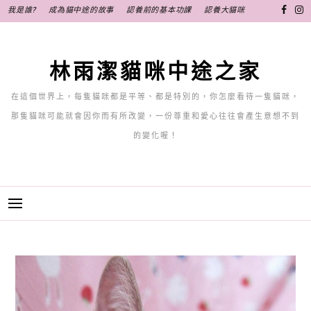
跳
我是誰?
成為貓中途的故事
認養前的基本功課
認養大貓咪
至
主
要
林雨潔貓咪中途之家
內
容
在這個世界上，每隻貓咪都是平等、都是特別的，你怎麼看待一隻貓咪，
那隻貓咪可能就會因你而有所改變，一份尊重和愛心往往會產生意想不到
的變化喔！