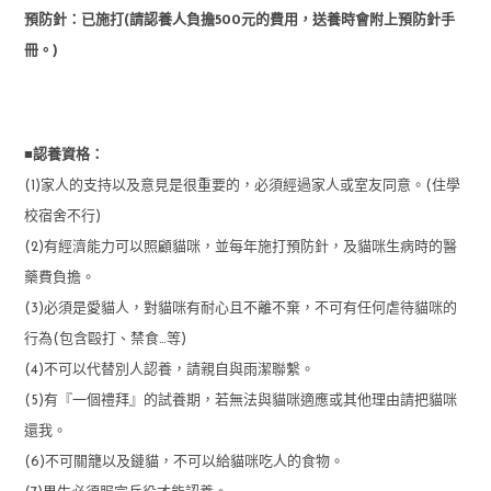
預防針：已施打(請認養人負擔500元的費用，送養時會附上預防針手
冊。)
■認養資格：
(1)家人的支持以及意見是很重要的，必須經過家人或室友同意。(住學
校宿舍不行)
(2)有經濟能力可以照顧貓咪，並每年施打預防針，及貓咪生病時的醫
藥費負擔。
(3)必須是愛貓人，對貓咪有耐心且不離不棄，不可有任何虐待貓咪的
行為(包含毆打、禁食…等)
(4)不可以代替別人認養，請親自與雨潔聯繫。
(5)有『一個禮拜』的試養期，若無法與貓咪適應或其他理由請把貓咪
還我。
(6)不可關籠以及鏈貓，不可以給貓咪吃人的食物。