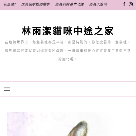
跳
我是誰?
成為貓中途的故事
認養前的基本功課
認養大貓咪
至
主
要
林雨潔貓咪中途之家
內
容
在這個世界上，每隻貓咪都是平等、都是特別的，你怎麼看待一隻貓咪，
那隻貓咪可能就會因你而有所改變，一份尊重和愛心往往會產生意想不到
的變化喔！