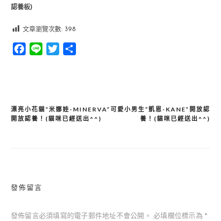
認養板)
文章瀏覽次數:
398
Facebook
Line
Twitter
分
享
漂亮小花貓“米娜娃-MINERVA”
可愛小男生“凱恩-KANE”開放認
文
開放認養！(貓咪已經送出^^)
養！(貓咪已經送出^^)
章
導
覽
發佈留言
發佈留言必須填寫的電子郵件地址不會公開。
必填欄位標示為
*