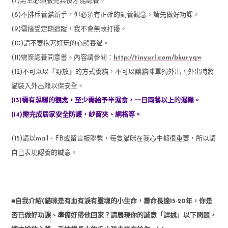
(7)男生必須服完兵役才能認養。
(8)不排斥養貓新手，但必須有正確的飼養觀念，請先做好功課。
(9)需接受定期追蹤，我不會無故打擾。
(10)請不要抱著好玩的心態養貓。
(11)需簽認養同意書。內容請參閱：
http://tinyurl.com/bkuryqw
(12)不可以以『野放』的方式養貓，不可以讓貓咪單獨外出，外出時將
貓裝入外出籠以保安全。
(13)需有濕糧的觀念，
至少需給予半濕食，一日兩餐以上的濕糧。
(14)需完成居家安全防護，紗窗夾、網格等。
(15)請以mail、FB或留言板聯繫，每隻貓咪在我心中都很重要，所以請
自己表現認養的誠意。
■自我介紹(貓咪是有血有淚有靈魂的小生命，壽命長達15-20年，你是
否已做好功課、準備好帶他回家？請展現你的誠意「詳述」以下問題，