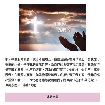
耶和華是我的牧者，我必不致缺乏。他使我躺臥在青草地上，領我在可
安歇的水邊。他使我的靈魂甦醒，為自己的名引導我走義路。我雖然行
過死蔭的幽谷，也不怕遭害，因為你與我同在；你的杖，你的竿，都安
慰我。在我敵人面前，你為我擺設筵席；你用油膏了我的頭，使我的福
杯滿溢。我一生一世必有恩惠慈愛隨著我；我且要住在耶和華的殿中，
直到永遠。 (詩篇23篇)
近期文章