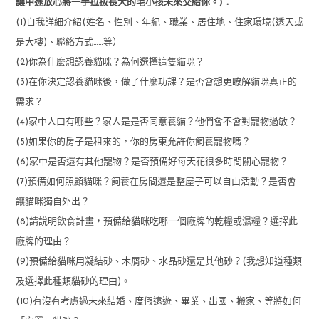
讓中途放心將一手拉拔長大的毛小孩未來交給你。)：
(1)自我詳細介紹(姓名、性別、年紀、職業、居住地、住家環境(透天或
是大樓)、聯絡方式……等）
(2)你為什麼想認養貓咪？為何選擇這隻貓咪？
(3)在你決定認養貓咪後，做了什麼功課？是否會想更瞭解貓咪真正的
需求？
(4)家中人口有哪些？家人是是否同意養貓？他們會不會對寵物過敏？
(5)如果你的房子是租來的，你的房東允許你飼養寵物嗎？
(6)家中是否還有其他寵物？是否預備好每天花很多時間關心寵物？
(7)預備如何照顧貓咪？飼養在房間還是整屋子可以自由活動？是否會
讓貓咪獨自外出？
(8)請說明飲食計畫，預備給貓咪吃哪一個廠牌的乾糧或濕糧？選擇此
廠牌的理由？
(9)預備給貓咪用凝結砂、木屑砂、水晶砂還是其他砂？(我想知道種類
及選擇此種類貓砂的理由)。
(10)有沒有考慮過未來結婚、度假遠遊、畢業、出國、搬家、等將如何