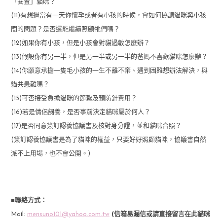
「安置」貓咪？
(11)有想過當有一天你懷孕或者有小孩的時候，會如何協調貓咪與小孩
間的問題？是否還能繼續照顧牠們嗎？
(12)如果你有小孩，但是小孩會對貓過敏怎麼辦？
(13)假設你有另一半，但是另一半或另一半的爸媽不喜歡貓咪怎麼辦？
(14)你願意承擔一隻毛小孩的一生不離不棄、遇到困難想辦法解決，與
貓共患難嗎？
(15)可否接受負擔貓咪的節紮及預防針費用？
(16)若是情侶飼養，是否事前決定貓咪屬於何人？
(17)是否同意簽訂認養協議書及核對身分證，並和貓咪合照？
(簽訂認養協議書是為了貓咪的權益，只要好好照顧貓咪，協議書自然
派不上用場，也不會公開。)
■聯絡方式：
Mail:
mensuno101@yahoo.com.tw
(信箱易漏信或請直接留言在此貓咪