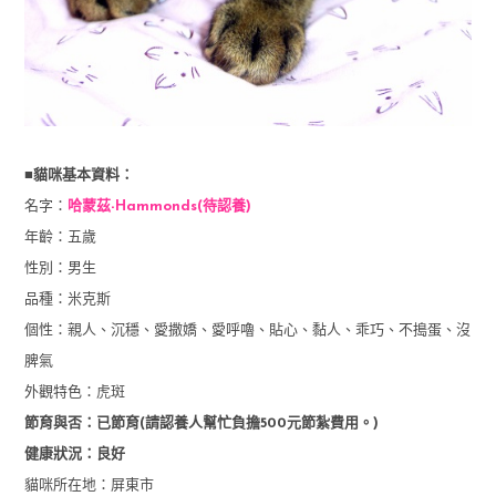
■貓咪基本資料：
名字：
哈蒙茲-Hammonds(待認養)
年齡：五歲
性別：男生
品種：米克斯
個性：親人、沉穩、愛撒嬌、愛呼嚕、貼心、黏人、乖巧、不搗蛋、沒
脾氣
外觀特色：虎斑
節育與否：已節育(請認養人幫忙負擔500元節紮費用。)
健康狀況：良好
貓咪所在地：屏東市