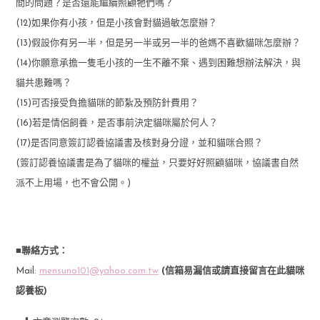
間的問題？是否還能繼續照顧牠們嗎？
(12)如果你有小孩，但是小孩會對貓過敏怎麼辦？
(13)假設你有另一半，但是另一半或另一半的爸媽不喜歡貓咪怎麼辦？
(14)你願意承擔一隻毛小孩的一生不離不棄、遇到困難想辦法解決，與
貓共患難嗎？
(15)可否接受負擔貓咪的節紮及預防針費用？
(16)若是情侶飼養，是否事前決定貓咪屬於何人？
(17)是否同意簽訂認養協議書及核對身分證，並和貓咪合照？
(簽訂認養協議書是為了貓咪的權益，只要好好照顧貓咪，協議書自然
派不上用場，也不會公開。)
■聯絡方式：
Mail:
mensuno101@yahoo.com.tw
(信箱易漏信或請直接留言在此貓咪
認養板)