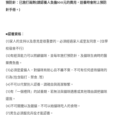
預防針：已施打兩劑(請認養人負擔500元的費用，送養時會附上預防
針手冊。)
■認養資格：
(1)家人的支持以及意見是很重要的，必須經過家人或室友同意。(住學
校宿舍不行)
(2)有經濟能力可以照顧貓咪，並每年施打預防針，及貓咪生病時的醫
藥費負擔。
(3)必須是愛貓人，對貓咪有耐心且不離不棄，不可有任何虐待貓咪的
行為(包含毆打、禁食…等)
(4)不可以代替別人認養，請親自與雨潔聯繫。
(5)有『一個禮拜』的試養期，若無法與貓咪適應或其他理由請把貓咪
還我。
(6)不可關籠以及鏈貓，不可以給貓咪吃人的食物。
(7)男生必須服完兵役才能認養。