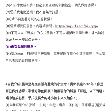
(8)不排斥養貓新手，但必須有正確的飼養觀念，請先做好功課。
(9)需接受定期追蹤，我不會無故打擾。
(10)請不要抱著好玩的心態養貓。
(11)需簽認養同意書。內容請參閱：
http://tinyurl.com/bkuryqw
(12)不可以以『野放』的方式養貓，不可以讓貓咪單獨外出，外出時將
貓裝入外出籠以保安全。
(13)
需有濕糧的觀念。
(14)請以mail、FB或留言板聯繫，每隻貓咪在我心中都很重要，所以請
自己表現認養的誠意唷。
■自我介紹(貓咪是有血有淚有靈魂的小生命，壽命長達15-20年，你是
否已做好功課、準備好帶他回家？請展現你的誠意「詳述」以下問題，
讓中途放心將一手拉拔長大的毛小孩未來交給你。)：
(1)自我詳細介紹(姓名、性別、年紀、職業、居住地、住家環境(透天或