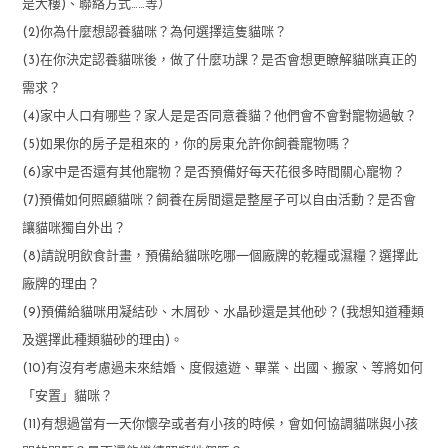
是大樓)、聯絡方式……等）
(2)你為什麼想認養貓咪？為何選擇這隻貓咪？
(3)在你決定認養貓咪後，做了什麼功課？是否會想更瞭解貓咪真正的
需求？
(4)家中人口有哪些？家人是是否同意養貓？他們會不會對寵物過敏？
(5)如果你的房子是租來的，你的房東允許你飼養寵物嗎？
(6)家中是否還有其他寵物？是否預備好每天花很多時間關心寵物？
(7)預備如何照顧貓咪？飼養在房間還是整屋子可以自由活動？是否會
讓貓咪獨自外出？
(8)請說明飲食計畫，預備給貓咪吃哪一個廠牌的乾糧或濕糧？選擇此
廠牌的理由？
(9)預備給貓咪用凝結砂、木屑砂、水晶砂還是其他砂？(我想知道種類
及選擇此種類貓砂的理由)。
(10)有沒有考慮過未來結婚、度假遠遊、畢業、出國、搬家、等將如何
「安置」貓咪？
(11)有想過當有一天你懷孕或者有小孩的時候，會如何協調貓咪與小孩