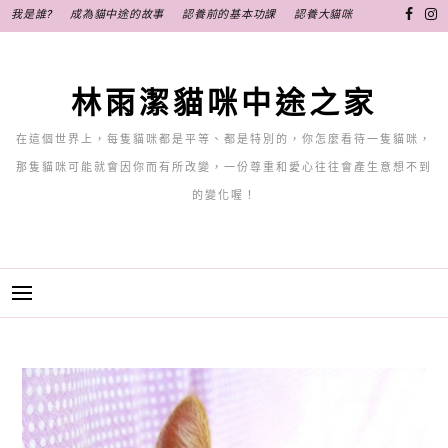
跳
我是誰?
成為貓中途的故事
認養前的基本功課
認養大貓咪
至
主
要
林雨潔貓咪中途之家
內
容
在這個世界上，每隻貓咪都是平等、都是特別的，你怎麼看待一隻貓咪，
那隻貓咪可能就會因你而有所改變，一份尊重和愛心往往會產生意想不到
的變化喔！