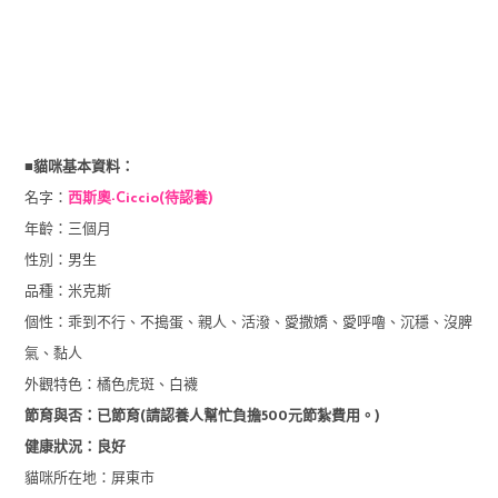
■貓咪基本資料：
名字：
西斯奧-Ciccio(待認養)
年齡：三個月
性別：男生
品種：米克斯
個性：乖到不行、不搗蛋、親人、活潑、愛撒嬌、愛呼嚕、沉穩、沒脾
氣、黏人
外觀特色：橘色虎斑、白襪
節育與否：已節育(請認養人幫忙負擔500元節紮費用。)
健康狀況：良好
貓咪所在地：屏東市