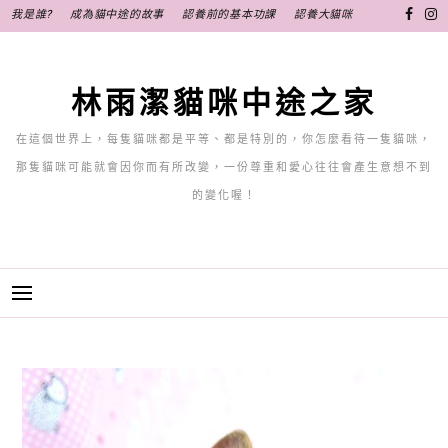
跳
我是誰?
成為貓中途的故事
認養前的基本功課
認養大貓咪
至
主
要
林雨潔貓咪中途之家
內
容
在這個世界上，每隻貓咪都是平等、都是特別的，你怎麼看待一隻貓咪，
那隻貓咪可能就會因你而有所改變，一份尊重和愛心往往會產生意想不到
的變化喔！