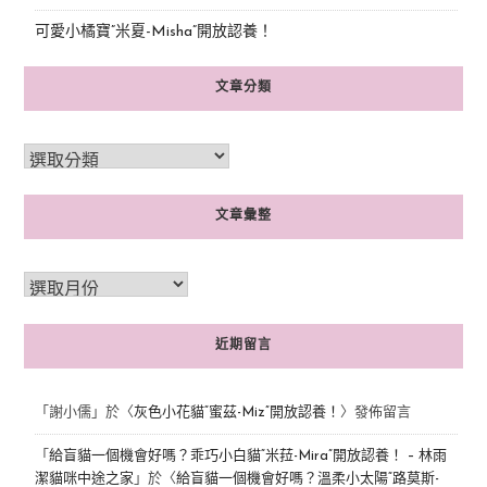
可愛小橘寶”米夏-Misha”開放認養！
文章分類
文章彙整
近期留言
「
謝小儒
」於〈
灰色小花貓“蜜茲-Miz”開放認養！
〉發佈留言
「
給盲貓一個機會好嗎？乖巧小白貓“米菈-Mira”開放認養！ – 林雨
潔貓咪中途之家
」於〈
給盲貓一個機會好嗎？溫柔小太陽“路莫斯-