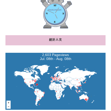
統計人次
2,603 Pageviews
Jul. 08th - Aug. 08th