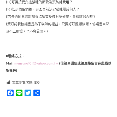
(15)可否接受負擔貓咪的節紮及預防針費用？
(16)若是情侶飼養，是否事前決定貓咪屬於何人？
(17)是否同意簽訂認養協議書及核對身分證，並和貓咪合照？
(簽訂認養協議書是為了貓咪的權益，只要好好照顧貓咪，協議書自然
派不上用場，也不會公開。)
■聯絡方式：
Mail:
mensuno101@yahoo.com.tw
(信箱易漏信或請直接留言在此貓咪
認養板)
文章瀏覽次數:
253
Facebook
Line
Twitter
分
享