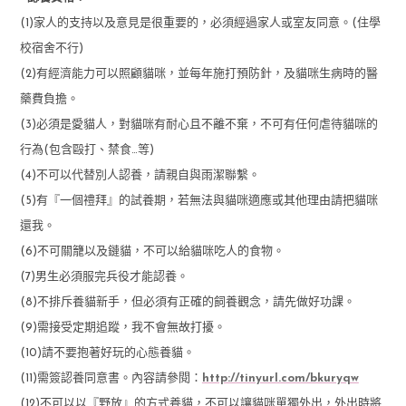
(1)家人的支持以及意見是很重要的，必須經過家人或室友同意。(住學
校宿舍不行)
(2)有經濟能力可以照顧貓咪，並每年施打預防針，及貓咪生病時的醫
藥費負擔。
(3)必須是愛貓人，對貓咪有耐心且不離不棄，不可有任何虐待貓咪的
行為(包含毆打、禁食…等)
(4)不可以代替別人認養，請親自與雨潔聯繫。
(5)有『一個禮拜』的試養期，若無法與貓咪適應或其他理由請把貓咪
還我。
(6)不可關籠以及鏈貓，不可以給貓咪吃人的食物。
(7)男生必須服完兵役才能認養。
(8)不排斥養貓新手，但必須有正確的飼養觀念，請先做好功課。
(9)需接受定期追蹤，我不會無故打擾。
(10)請不要抱著好玩的心態養貓。
(11)需簽認養同意書。內容請參閱：
http://tinyurl.com/bkuryqw
(12)不可以以『野放』的方式養貓，不可以讓貓咪單獨外出，外出時將