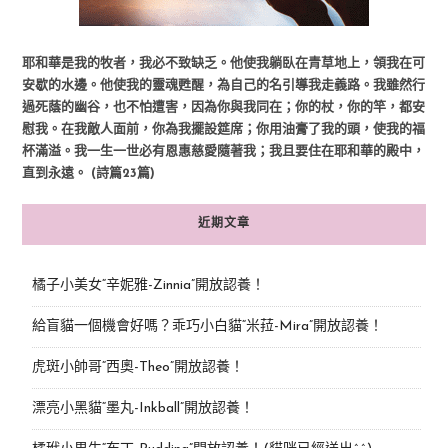
耶和華是我的牧者，我必不致缺乏。他使我躺臥在青草地上，領我在可
安歇的水邊。他使我的靈魂甦醒，為自己的名引導我走義路。我雖然行
過死蔭的幽谷，也不怕遭害，因為你與我同在；你的杖，你的竿，都安
慰我。在我敵人面前，你為我擺設筵席；你用油膏了我的頭，使我的福
杯滿溢。我一生一世必有恩惠慈愛隨著我；我且要住在耶和華的殿中，
直到永遠。 (詩篇23篇)
近期文章
橘子小美女“辛妮雅-Zinnia”開放認養！
給盲貓一個機會好嗎？乖巧小白貓“米菈-Mira”開放認養！
虎斑小帥哥“西奧-Theo”開放認養！
漂亮小黑貓“墨丸-Inkball”開放認養！