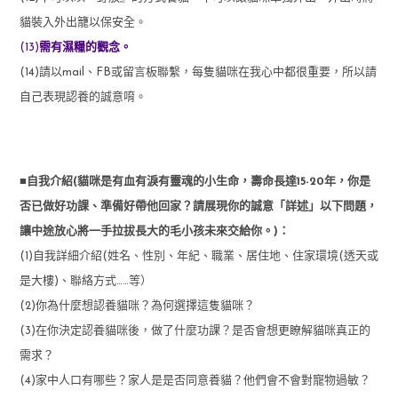
貓裝入外出籠以保安全。
(13)
需有濕糧的觀念。
(14)請以mail、FB或留言板聯繫，每隻貓咪在我心中都很重要，所以請
自己表現認養的誠意唷。
■自我介紹(貓咪是有血有淚有靈魂的小生命，壽命長達15-20年，你是
否已做好功課、準備好帶他回家？請展現你的誠意「詳述」以下問題，
讓中途放心將一手拉拔長大的毛小孩未來交給你。)：
(1)自我詳細介紹(姓名、性別、年紀、職業、居住地、住家環境(透天或
是大樓)、聯絡方式……等）
(2)你為什麼想認養貓咪？為何選擇這隻貓咪？
(3)在你決定認養貓咪後，做了什麼功課？是否會想更瞭解貓咪真正的
需求？
(4)家中人口有哪些？家人是是否同意養貓？他們會不會對寵物過敏？