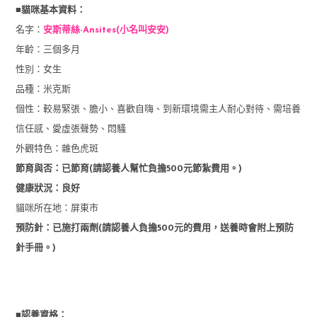
■貓咪基本資料：
名字：
安斯蒂絲-Ansites(小名叫安安)
年齡：三個多月
性別：女生
品種：米克斯
個性：較易緊張、膽小、喜歡自嗨、到新環境需主人耐心對待、需培養
信任感、愛虛張聲勢、悶騷
外觀特色：雜色虎斑
節育與否：已節育(請認養人幫忙負擔500元節紮費用。)
健康狀況：良好
貓咪所在地：屏東市
預防針：已施打兩劑(請認養人負擔500元的費用，送養時會附上預防
針手冊。)
■認養資格：