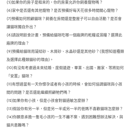
(5)如果你的房子是租來的，你的房東允許你飼養寵物嗎？
(6)家中是否還有其他寵物？是否預備好每天花很多時間關心寵物？
(7)預備如何照顧貓咪？飼養在房間還是整屋子可以自由活動？是否會
讓貓咪獨自外出？
(8)請說明飲食計畫，預備給貓咪吃哪一個廠牌的乾糧或濕糧？選擇此
廠牌的理由？
(9)預備給貓咪用凝結砂、木屑砂、水晶砂還是其他砂？(我想知道種類
及選擇此種類貓砂的理由)。
(10)有沒有考慮過未來結婚、度假遠遊、畢業、出國、搬家、等將如何
「安置」貓咪？
(11)有想過當有一天你懷孕或者有小孩的時候，會如何協調貓咪與小孩
間的問題？是否還能繼續照顧牠們嗎？
(12)如果你有小孩，但是小孩會對貓過敏怎麼辦？
(13)假設你有另一半，但是另一半或另一半的爸媽不喜歡貓咪怎麼辦？
(14)你願意承擔一隻毛小孩的一生不離不棄、遇到困難想辦法解決，與
貓共患難嗎？