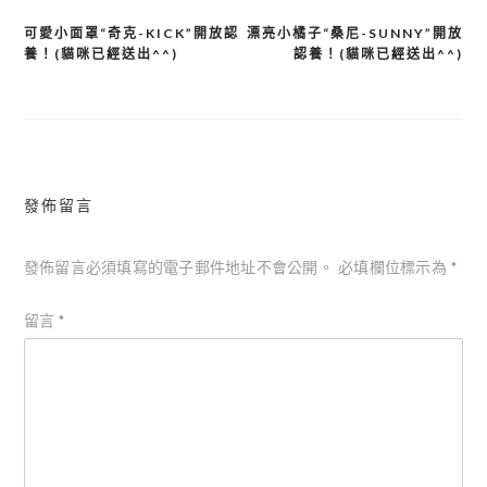
可愛小面罩“奇克-KICK”開放認
漂亮小橘子“桑尼-SUNNY”開放
文
養！(貓咪已經送出^^)
認養！(貓咪已經送出^^)
章
導
覽
發佈留言
發佈留言必須填寫的電子郵件地址不會公開。
必填欄位標示為
*
留言
*