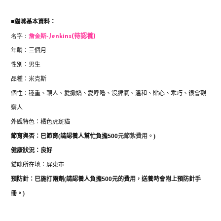
■
貓咪基本資料：
名字：
詹金斯-
Jenkins(待認養)
年齡：三個月
性別：男生
品種：米克斯
個性：
穩重、親人、愛撒嬌、愛呼嚕、沒脾氣、溫和、貼心、乖巧、很會觀
察人
外觀特色：橘色虎斑貓
節育與否：已
節育
(
請認養人幫忙負擔
500
元節紮費用。
)
健康狀況：良好
貓咪所在地：屏東市
預防針：已施打
兩劑
(
請認養人負擔
500
元的費用，送養時會附上預防針手
冊。
)