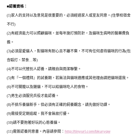
■
認養資格：
(1)
家人的支持以及意見是很重要的，必須經過家人或室友同意。
(
住學校宿舍
不行
)
(2)
有經濟能力可以照顧貓咪，並每年施打預防針，及貓咪生病時的醫藥費負
擔。
(3)
必須是愛貓人，對貓咪有耐心且不離不棄，不可有任何虐待貓咪的行為
(
包
含毆打、禁食
…
等
)
(4)
不可以代替別人認養，請親自與雨潔聯繫。
(5)
有『一個禮拜』的試養期，若無法與貓咪適應或其他理由請把貓咪還我。
(6)
不可關籠以及鏈貓，不可以給貓咪吃人的食物。
(7)
男生必須服完兵役才能認養。
(8)
不排斥養貓新手，但必須有正確的飼養觀念，請先做好功課。
(9)
需接受定期追蹤，我不會無故打擾。
(10)
請不要抱著好玩的心態養貓。
(11)
需簽認養同意書。內容請參閱：
http://tinyurl.com/bkuryqw