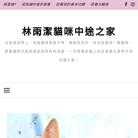
跳
我是誰?
成為貓中途的故事
認養前的基本功課
認養大貓咪
至
主
要
林雨潔貓咪中途之家
內
容
在這個世界上，每隻貓咪都是平等、都是特別的，你怎麼看待一隻貓咪，
那隻貓咪可能就會因你而有所改變，一份尊重和愛心往往會產生意想不到
的變化喔！