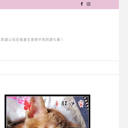
重和愛心往往會產生意想不到的變化喔！