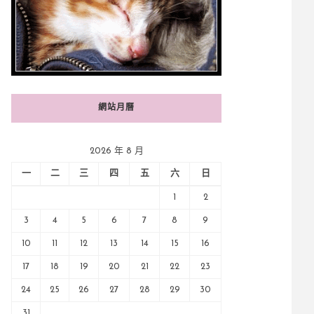
網站月曆
2026 年 8 月
一
二
三
四
五
六
日
1
2
3
4
5
6
7
8
9
10
11
12
13
14
15
16
17
18
19
20
21
22
23
24
25
26
27
28
29
30
31