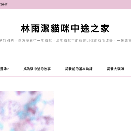
大貓咪
林雨潔貓咪中途之家
是特別的，你怎麼看待一隻貓咪，那隻貓咪可能就會因你而有所改變，一份尊
是誰?
成為貓中途的故事
認養前的基本功課
認養大貓咪