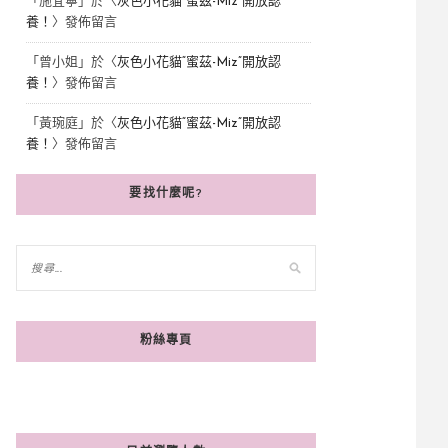
「
施宜寧
」於〈
灰色小花貓“蜜茲-Miz”開放認
養！
〉發佈留言
「
曾小姐
」於〈
灰色小花貓“蜜茲-Miz”開放認
養！
〉發佈留言
「
黃琬庭
」於〈
灰色小花貓“蜜茲-Miz”開放認
養！
〉發佈留言
要找什麼呢?
粉絲專頁