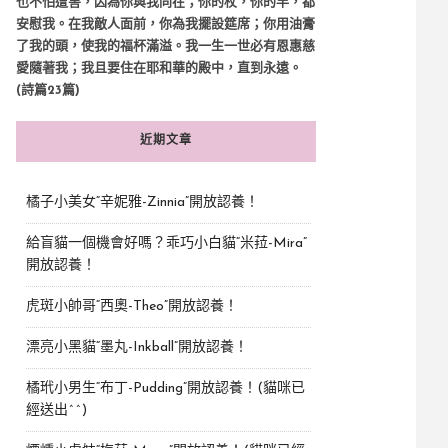
也不怕遭害，因為你與我同在；你的杖，你的竿，都
安慰我。在我敵人面前，你為我擺設筵席；你用油膏
了我的頭，使我的福杯滿溢。我一生一世必有恩惠慈
愛隨著我；我且要住在耶和華的殿中，直到永遠。
(詩篇23篇)
近期文章
橘子小美女“辛妮雅-Zinnia”開放認養！
給盲貓一個機會好嗎？乖巧小白貓“米菈-Mira”
開放認養！
虎斑小帥哥“西奧-Theo”開放認養！
漂亮小黑貓“墨丸-Inkball”開放認養！
橘玳小男生“布丁-Pudding”開放認養！(貓咪已
經送出^^)