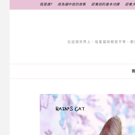
跳
我是誰?
成為貓中途的故事
認養前的基本功課
認養
至
主
要
內
容
在這個世界上，每隻貓咪都是平等、都
我