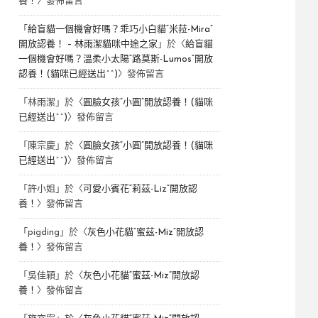
養！
〉發佈留言
「
給盲貓一個機會好嗎？乖巧小白貓“米菈-Mira”
開放認養！ – 林雨潔貓咪中途之家
」於〈
給盲貓
一個機會好嗎？溫柔小太陽“路莫斯-Lumos”開放
認養！(貓咪已經送出^^)
〉發佈留言
「
林雨潔
」於〈
圓臉女孩“小圓”開放認養！(貓咪
已經送出^^)
〉發佈留言
「
陳宗慶
」於〈
圓臉女孩“小圓”開放認養！(貓咪
已經送出^^)
〉發佈留言
「
許小姐
」於〈
可愛小賓花“莉茲-Liz”開放認
養！
〉發佈留言
「
pigding
」於〈
灰色小花貓“蜜茲-Miz”開放認
養！
〉發佈留言
「
吳佳穎
」於〈
灰色小花貓“蜜茲-Miz”開放認
養！
〉發佈留言