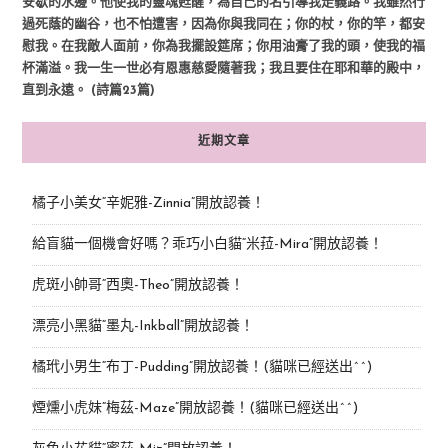
安歇的水邊。他使我的靈魂甦醒，為自己的名引導我走義路。我雖然行
過死蔭的幽谷，也不怕遭害，因為你與我同在；你的杖，你的竿，都安
慰我。在我敵人面前，你為我擺設筵席；你用油膏了我的頭，使我的福
杯滿溢。我一生一世必有恩惠慈愛隨著我；我且要住在耶和華的殿中，
直到永遠。 (詩篇23篇)
近期文章
橘子小美女“辛妮雅-Zinnia”開放認養！
給盲貓一個機會好嗎？乖巧小白貓“米菈-Mira”開放認養！
虎斑小帥哥“西奧-Theo”開放認養！
漂亮小黑貓“墨丸-Inkball”開放認養！
橘玳小男生“布丁-Pudding”開放認養！(貓咪已經送出^^)
煙燻小虎妹“梅茲-Maze”開放認養！(貓咪已經送出^^)