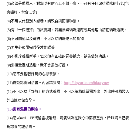
(3)
必須是愛貓人，對貓咪有耐心且不離不棄，不可有任何虐待貓咪的行為
(
包
含毆打、禁食
…
等
)
(4)
不可以代替別人認養，請親自與雨潔聯繫。
(5)
有『一個禮拜』的試養期，若無法與貓咪適應或其他理由請把貓咪還我。
(6)
不可關籠以及鏈貓，不可以給貓咪吃人的食物。
(7)
男生必須服完兵役才能認養。
(8)
不排斥養貓新手，但必須有正確的飼養觀念，請先做好功課。
(9)
需接受定期追蹤，我不會無故打擾。
(10)
請不要抱著好玩的心態養貓。
(11)
需簽認養同意書。內容請參閱：
http://tinyurl.com/bkuryqw
(12)
不可以以『野放』的方式養貓，不可以讓貓咪單獨外出，外出時將貓裝入
外出籠以保安全。
(13)
需有濕糧的觀念
。
(14)
請以
mail
、
FB
或留言板聯繫，每隻貓咪在我心中都很重要，所以請自己表
現認養的誠意唷。