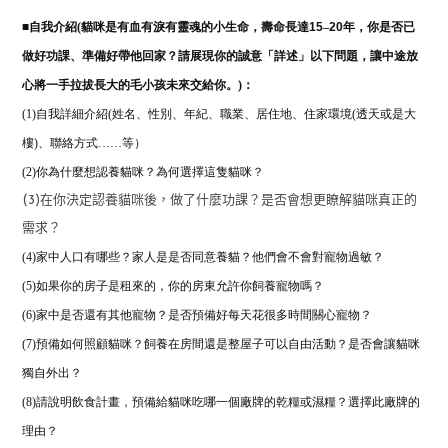
■
自我介紹(
貓咪是有血有淚有靈魂的小生命，壽命長達
15
–
20
年，你是否已
做好功課、準備好帶他回家？請展現你的誠意「詳述」以下問題，讓中途放
心將一手拉拔長大的毛小孩未來交給你。)：
(1)自我詳細介紹(姓名、性別、年紀、職業、居住地、住家環境(透天或是大
樓)、聯絡方式……等）
(2)
你為什麼想認養貓咪？為何選擇這隻貓咪？
(3)在你決定認養貓咪後，做了什麼功課？是否會想更瞭解貓咪真正的
需求？
(4)家中人口有哪些？家人是是否同意養貓？他們會不會對寵物過敏？
(5)如果你的房子是租來的，你的房東允許你飼養寵物嗎？
(6)家中是否還有其他寵物？是否預備好每天花很多時間關心寵物？
(7)預備如何照顧貓咪？飼養在房間還是整屋子可以自由活動？是否會讓貓咪
獨自外出？
(8)
請說明飲食計畫，預備給貓咪吃哪一個廠牌的乾糧或濕糧？
選擇此廠牌的
理由？