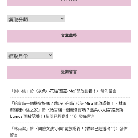
文章彙整
近期留言
「
謝小儒
」於〈
灰色小花貓“蜜茲-Miz”開放認養！
〉發佈留言
「
給盲貓一個機會好嗎？乖巧小白貓“米菈-Mira”開放認養！ – 林雨
潔貓咪中途之家
」於〈
給盲貓一個機會好嗎？溫柔小太陽“路莫斯-
Lumos”開放認養！(貓咪已經送出^^)
〉發佈留言
「
林雨潔
」於〈
圓臉女孩“小圓”開放認養！(貓咪已經送出^^)
〉發佈
留言