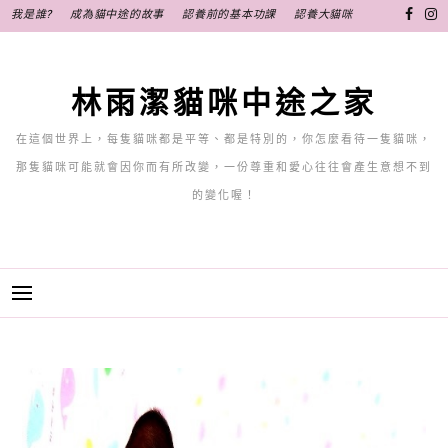
跳
我是誰?
成為貓中途的故事
認養前的基本功課
認養大貓咪
至
主
要
林雨潔貓咪中途之家
內
容
在這個世界上，每隻貓咪都是平等、都是特別的，你怎麼看待一隻貓咪，
那隻貓咪可能就會因你而有所改變，一份尊重和愛心往往會產生意想不到
的變化喔！