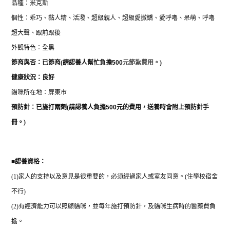
品種：米克斯
個性：
乖巧、黏人精、活潑、超級親人、超級愛撒嬌、愛呼嚕、呆萌、呼嚕
超大聲、跟前跟後
外觀特色：全黑
節育與否：已
節育
(
請認養人幫忙負擔
500
元節紮費用。
)
健康狀況：良好
貓咪所在地：屏東市
預防針：已施打
兩劑
(
請認養人負擔
500
元的費用，送養時會附上預防針手
冊。
)
■
認養資格：
(1)
家人的支持以及意見是很重要的，必須經過家人或室友同意。
(
住學校宿舍
不行
)
(2)
有經濟能力可以照顧貓咪，並每年施打預防針，及貓咪生病時的醫藥費負
擔。