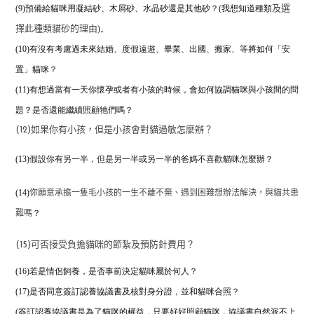
(9)預備給貓咪用凝結砂、木屑砂、水晶砂還是其他砂？(我想知道種類
及選
)。
擇此種類貓砂的理由
(10)有沒有考慮過未來結婚、度假遠遊、畢業、出國、搬家、等將如何「安
置」貓咪？
(11)有想過當有一天你懷孕或者有小孩的時候，
會如何協調貓咪與小孩間的問
題？是否還能繼續照顧牠們嗎？
(12)如果你有小孩，但是小孩會對貓過敏怎麼辦？
(13)假設你有另一半，但是另一半或另一半的爸媽不喜歡貓咪怎麼辦？
(14)
你願意承擔一隻毛小孩的一生不離不棄、遇到困難想辦法解決，與貓共患
？
難嗎
(15)可否接受負擔貓咪的節紮及預防針費用？
(16)若是情侶飼養，是否事前決定貓咪屬於何人？
(17)是否同意簽訂認養協議書及核對身分證，並和貓咪合照？
(簽訂認養協議書是為了貓咪的權益，只要好好照顧貓咪，協議書自然派不上