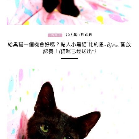
2018 年 11 月 13 日
已經送出
給黑貓一個機會好嗎？黏人小黑貓“比約恩-Bjorn”開放
認養！(貓咪已經送出^^)