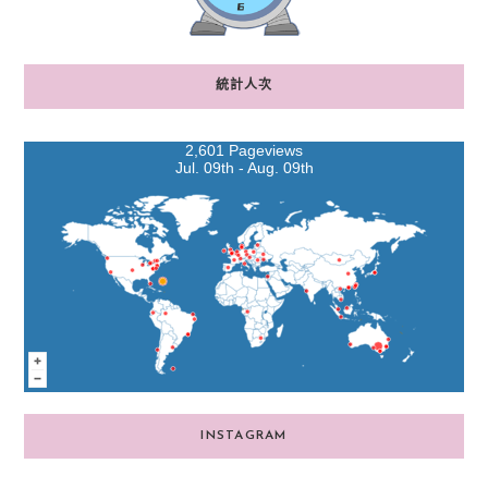
統計人次
2,601 Pageviews
Jul. 09th - Aug. 09th
INSTAGRAM