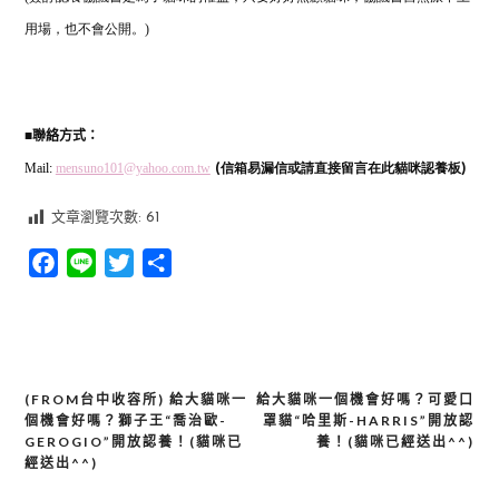
用場，也不會公開。)
■
聯絡方式：
Mail:
mensuno101@yahoo.com.tw
(信箱易漏信或請直接留言在此貓咪認養板)
文章瀏覽次數:
61
Facebook
Line
Twitter
分
享
(FROM台中收容所) 給大貓咪一
給大貓咪一個機會好嗎？可愛口
文
個機會好嗎？獅子王“喬治歐-
罩貓“哈里斯-HARRIS”開放認
章
GEROGIO”開放認養！(貓咪已
養！(貓咪已經送出^^)
經送出^^)
導