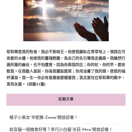
耶和華是我的牧者，我必不致缺乏。他使我躺臥在青草地上，領我在可
安歇的水邊。他使我的靈魂甦醒，為自己的名引導我走義路。我雖然行
過死蔭的幽谷，也不怕遭害，因為你與我同在；你的杖，你的竿，都安
慰我。在我敵人面前，你為我擺設筵席；你用油膏了我的頭，使我的福
杯滿溢。我一生一世必有恩惠慈愛隨著我；我且要住在耶和華的殿中，
直到永遠。 (詩篇23篇)
近期文章
橘子小美女“辛妮雅-Zinnia”開放認養！
給盲貓一個機會好嗎？乖巧小白貓“米菈-Mira”開放認養！