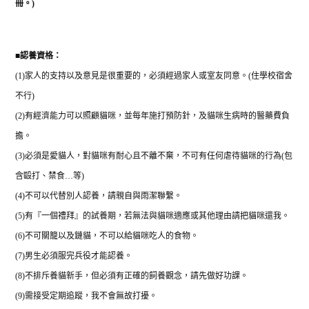
冊。
)
■
認養資格：
(1)
家人的支持以及意見是很重要的，必須經過家人或室友同意。
(
住學校宿舍
不行
)
(2)
有經濟能力可以照顧貓咪，並每年施打預防針，及貓咪生病時的醫藥費負
擔。
(3)
必須是愛貓人，對貓咪有耐心且不離不棄，不可有任何虐待貓咪的行為
(
包
含毆打、禁食
…
等
)
(4)
不可以代替別人認養，請親自與雨潔聯繫。
(5)
有『一個禮拜』的試養期，若無法與貓咪適應或其他理由請把貓咪還我。
(6)
不可關籠以及鏈貓，不可以給貓咪吃人的食物。
(7)
男生必須服完兵役才能認養。
(8)
不排斥養貓新手，但必須有正確的飼養觀念，請先做好功課。
(9)
需接受定期追蹤，我不會無故打擾。