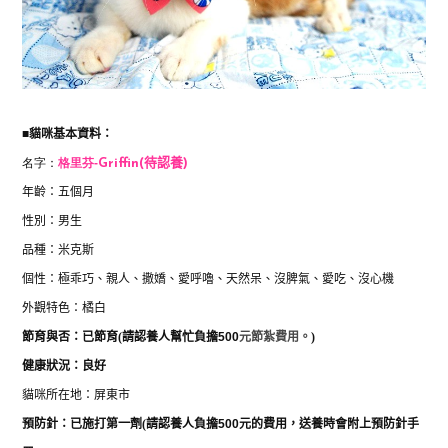
■
貓咪基本資料：
名字：
格里芬-
Griffin(待認養)
年齡：五個月
性別：男生
品種：米克斯
個性：
極乖巧、親人、撒嬌、愛呼嚕、天然呆、沒脾氣、愛吃、沒心機
外觀特色：橘白
節育與否：已
節育
(
請認養人幫忙負擔
500
元節紮費用。
)
健康狀況：良好
貓咪所在地：屏東市
預防針：已施打
第一劑
(
請認養人負擔
500
元的費用，送養時會附上預防針手