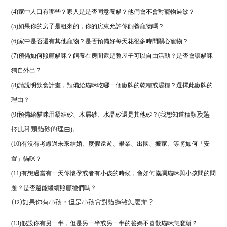
(4)家中人口有哪些？家人是是否同意養貓？他們會不會對寵物過敏？
(5)如果你的房子是租來的，你的房東允許你飼養寵物嗎？
(6)家中是否還有其他寵物？是否預備好每天花很多時間關心寵物？
(7)預備如何照顧貓咪？飼養在房間還是整屋子可以自由活動？是否會讓貓咪
獨自外出？
(8)
請說明飲食計畫，預備給貓咪吃哪一個廠牌的乾糧或濕糧？
選擇此廠牌的
理由？
(9)預備給貓咪用凝結砂、木屑砂、水晶砂還是其他砂？(我想知道種類
及選
)。
擇此種類貓砂的理由
(10)有沒有考慮過未來結婚、度假遠遊、畢業、出國、搬家、等將如何「安
置」貓咪？
(11)有想過當有一天你懷孕或者有小孩的時候，
會如何協調貓咪與小孩間的問
題？是否還能繼續照顧牠們嗎？
(12)如果你有小孩，但是小孩會對貓過敏怎麼辦？
(13)假設你有另一半，但是另一半或另一半的爸媽不喜歡貓咪怎麼辦？