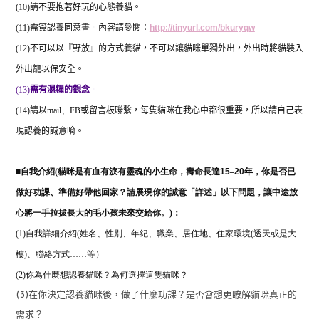
(10)
請不要抱著好玩的心態養貓。
(11)
需簽認養同意書。內容請參閱：
http://tinyurl.com/bkuryqw
(12)
不可以以『野放』的方式養貓，不可以讓貓咪單獨外出，外出時將貓裝入
外出籠以保安全。
(13)
需有濕糧的觀念
。
(14)
請以
mail
、
FB
或留言板聯繫，每隻貓咪在我心中都很重要，所以請自己表
現認養的誠意唷。
■
自我介紹(
貓咪是有血有淚有靈魂的小生命，壽命長達
15
–
20
年，你是否已
做好功課、準備好帶他回家？請展現你的誠意「詳述」以下問題，讓中途放
心將一手拉拔長大的毛小孩未來交給你。)：
(1)自我詳細介紹(姓名、性別、年紀、職業、居住地、住家環境(透天或是大
樓)、聯絡方式……等）
(2)
你為什麼想認養貓咪？為何選擇這隻貓咪？
(3)在你決定認養貓咪後，做了什麼功課？是否會想更瞭解貓咪真正的
需求？