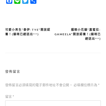
Facebook
Line
Twitter
分
享
可愛小男生“泰伊-TYE”開放認
媚眼小花貓”嘉蜜拉-
文
養！(貓咪已經送出^^)
GAMEELA”開放認養！(貓咪已
章
經送出^^)
導
覽
發佈留言
發佈留言必須填寫的電子郵件地址不會公開。
必填欄位標示為
*
留言
*