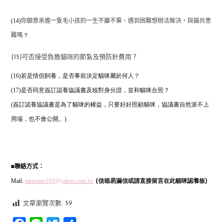
(14)
你願意承擔一隻毛小孩的一生不離不棄、遇到困難想辦法解決，與貓共患
？
難嗎
(15)可否接受負擔貓咪的節紮及預防針費用？
(16)若是情侶飼養，是否事前決定貓咪屬於何人？
(17)是否同意簽訂認養協議書及核對身分證，並和貓咪合照？
(簽訂認養協議書是為了貓咪的權益，只要好好照顧貓咪，協議書自然派不上
用場，也不會公開。)
■
聯絡方式：
Mail:
mensuno101@yahoo.com.tw
(信箱易漏信或請直接留言在此貓咪認養板)
文章瀏覽次數:
59