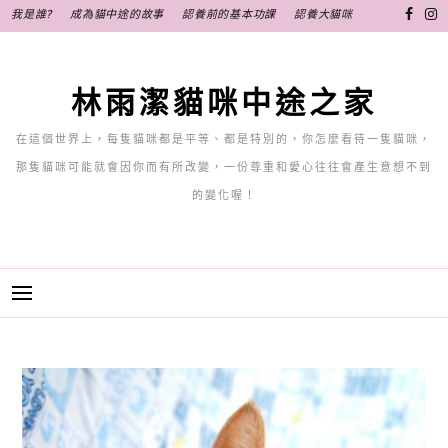
跳
我是誰?
成為貓中途的故事
認養前的基本功課
認養大貓咪
至
主
要
林雨潔貓咪中途之家
內
容
在這個世界上，每隻貓咪都是平等、都是特別的，你怎麼看待一隻貓咪，
那隻貓咪可能就會因你而有所改變，一份尊重和愛心往往會產生意想不到
的變化喔！