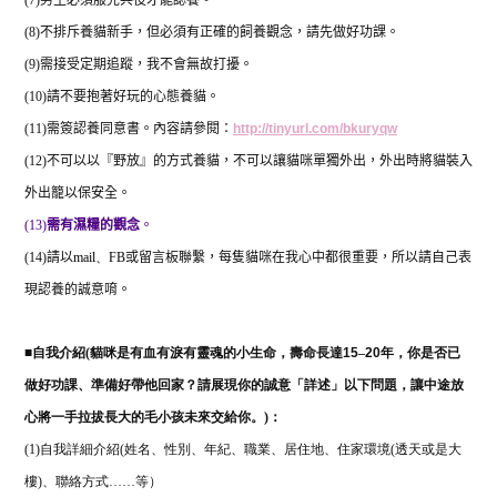
(7)
男生必須服完兵役才能認養。
(8)
不排斥養貓新手，但必須有正確的飼養觀念，請先做好功課。
(9)
需接受定期追蹤，我不會無故打擾。
(10)
請不要抱著好玩的心態養貓。
(11)
需簽認養同意書。內容請參閱：
http://tinyurl.com/bkuryqw
(12)
不可以以『野放』的方式養貓，不可以讓貓咪單獨外出，外出時將貓裝入
外出籠以保安全。
(13)
需有濕糧的觀念
。
(14)
請以
mail
、
FB
或留言板聯繫，每隻貓咪在我心中都很重要，所以請自己表
現認養的誠意唷。
■
自我介紹(
貓咪是有血有淚有靈魂的小生命，壽命長達
15
–
20
年，你是否已
做好功課、準備好帶他回家？請展現你的誠意「詳述」以下問題，讓中途放
心將一手拉拔長大的毛小孩未來交給你。)：
(1)自我詳細介紹(姓名、性別、年紀、職業、居住地、住家環境(透天或是大
樓)、聯絡方式……等）