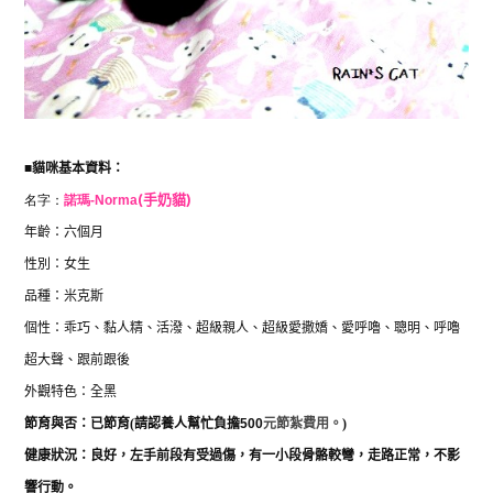
■
貓咪基本資料：
名字：
諾瑪-Norm
a
(手奶貓)
年齡：六個月
性別：女生
品種：米克斯
個性：
乖巧、黏人精、活潑、超級親人、超級愛撒嬌、愛呼嚕、聰明、呼嚕
超大聲、跟前跟後
外觀特色：全黑
節育與否：已
節育
(
請認養人幫忙負擔
500
元節紮費用。
)
健康狀況：良好，左手前段有受過傷，有一小段骨骼較彎，走路正常，不影
響行動。