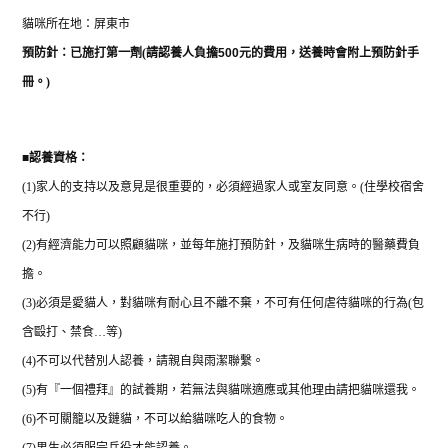
貓咪所在地：屏東市
預防針：已施打
第一劑
(
請認養人負擔
500
元的費用，送養時會附上預防針手
冊。
)
■
認養資格：
(1)
家人的支持以及意見是很重要的，必須經過家人或室友同意。
(
住學校宿舍
不行
)
(2)
有經濟能力可以照顧貓咪，並每年施打預防針，及貓咪生病時的醫藥費負
擔。
(3)
必須是愛貓人，對貓咪有耐心且不離不棄，不可有任何虐待貓咪的行為
(
包
含毆打、禁食
…
等
)
(4)
不可以代替別人認養，請親自與雨潔聯繫。
(5)
有『一個禮拜』的試養期，若無法與貓咪適應或其他理由請把貓咪還我。
(6)
不可關籠以及鏈貓，不可以給貓咪吃人的食物。