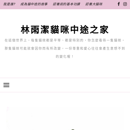
跳
我是誰?
成為貓中途的故事
認養前的基本功課
認養大貓咪
至
主
要
林雨潔貓咪中途之家
內
容
在這個世界上，每隻貓咪都是平等、都是特別的，你怎麼看待一隻貓咪，
那隻貓咪可能就會因你而有所改變，一份尊重和愛心往往會產生意想不到
的變化喔！