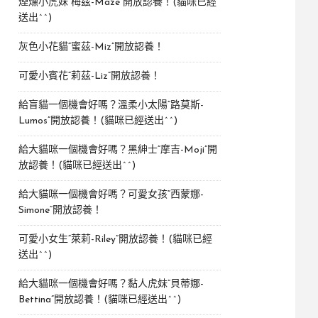
煙燻小虎妹“梅茲-Maze”開放認養！(貓咪已經
送出^^)
灰色小花貓“蜜茲-Miz”開放認養！
可愛小賓花“莉茲-Liz”開放認養！
給盲貓一個機會好嗎？溫柔小太陽“路莫斯-
Lumos”開放認養！(貓咪已經送出^^)
給大貓咪一個機會好嗎？黑紳士“摩吉-Moji”開
放認養！(貓咪已經送出^^)
給大貓咪一個機會好嗎？可愛女孩“西蒙娜-
Simone“開放認養！
可愛小女生“萊莉-Riley”開放認養！(貓咪已經
送出^^)
給大貓咪一個機會好嗎？黏人虎妹“貝蒂娜-
Bettina”開放認養！(貓咪已經送出^^)