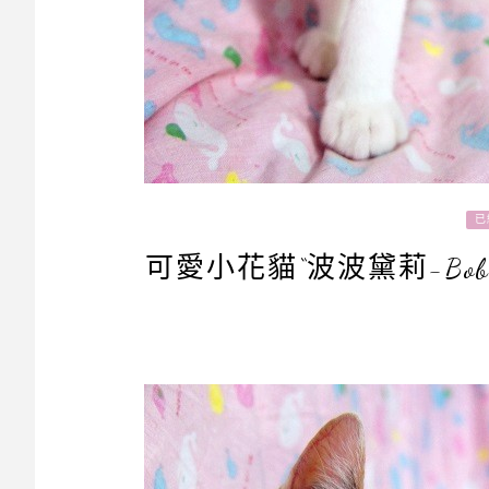
已
可愛小花貓“波波黛莉-Bob