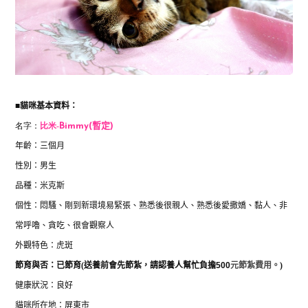
貓咪基本資料：
■
名字：
比米-
Bimmy
(暫定)
年齡：三個月
性別：男生
品種：米克斯
個性：悶騷、剛到新環境易緊張、熟悉後很親人、熟悉後愛撒嬌、黏人、非
常呼嚕、貪吃、很會觀察人
外觀特色：虎斑
節育與否：已節育(送養前會先節紮，
請認養人幫忙負擔
500
元節紮費用。
)
健康狀況：良好
貓咪所在地：屏東市