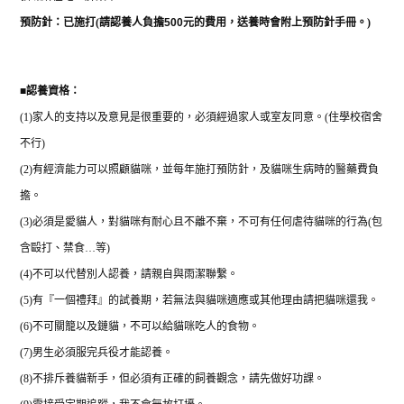
預防針：已施打
(
請認養人負擔
500
元的費用，送養時會附上預防針手冊。
)
認養資格：
■
(1)
家人的支持以及意見是很重要的，必須經過家人或室友同意。
(
住學校宿舍
不行
)
(2)
有經濟能力可以照顧貓咪，並每年施打預防針，及貓咪生病時的醫藥費負
擔。
(3)
必須是愛貓人，對貓咪有耐心且不離不棄，不可有任何虐待貓咪的行為
(
包
含毆打、禁食
…
等
)
(4)
不可以代替別人認養，請親自與雨潔聯繫。
(5)
有『一個禮拜』的試養期，若無法與貓咪適應或其他理由請把貓咪還我。
(6)
不可關籠以及鏈貓，不可以給貓咪吃人的食物。
(7)
男生必須服完兵役才能認養。
(8)
不排斥養貓新手，但必須有正確的飼養觀念，請先做好功課。