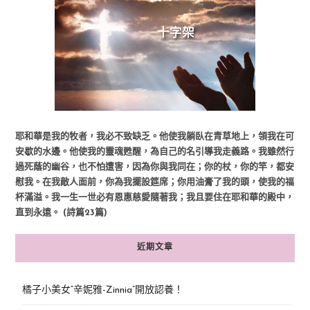
耶和華是我的牧者，我必不致缺乏。他使我躺臥在青草地上，領我在可
安歇的水邊。他使我的靈魂甦醒，為自己的名引導我走義路。我雖然行
過死蔭的幽谷，也不怕遭害，因為你與我同在；你的杖，你的竿，都安
慰我。在我敵人面前，你為我擺設筵席；你用油膏了我的頭，使我的福
杯滿溢。我一生一世必有恩惠慈愛隨著我；我且要住在耶和華的殿中，
直到永遠。 (詩篇23篇)
近期文章
橘子小美女“辛妮雅-Zinnia”開放認養！