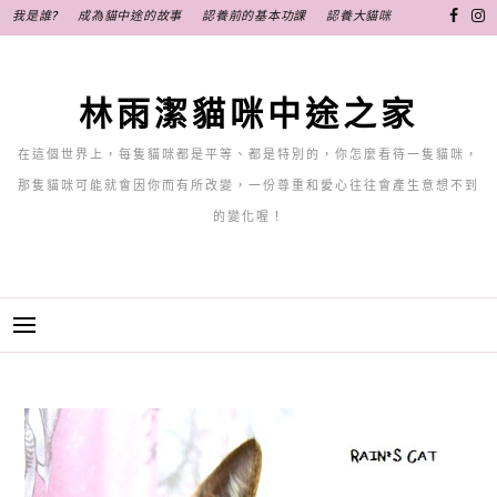
跳
我是誰?
成為貓中途的故事
認養前的基本功課
認養大貓咪
至
主
要
林雨潔貓咪中途之家
內
容
在這個世界上，每隻貓咪都是平等、都是特別的，你怎麼看待一隻貓咪，
那隻貓咪可能就會因你而有所改變，一份尊重和愛心往往會產生意想不到
的變化喔！