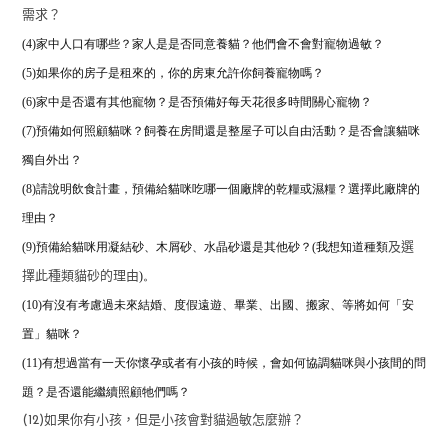
需求？
(4)家中人口有哪些？家人是是否同意養貓？他們會不會對寵物過敏？
(5)如果你的房子是租來的，你的房東允許你飼養寵物嗎？
(6)家中是否還有其他寵物？是否預備好每天花很多時間關心寵物？
(7)預備如何照顧貓咪？飼養在房間還是整屋子可以自由活動？是否會讓貓咪
獨自外出？
(8)
請說明飲食計畫，預備給貓咪吃哪一個廠牌的乾糧或濕糧？
選擇此廠牌的
理由？
(9)預備給貓咪用凝結砂、木屑砂、水晶砂還是其他砂？(我想知道種類
及選
)。
擇此種類貓砂的理由
(10)有沒有考慮過未來結婚、度假遠遊、畢業、出國、搬家、等將如何「安
置」貓咪？
(11)有想過當有一天你懷孕或者有小孩的時候，
會如何協調貓咪與小孩間的問
題？是否還能繼續照顧牠們嗎？
(12)如果你有小孩，但是小孩會對貓過敏怎麼辦？