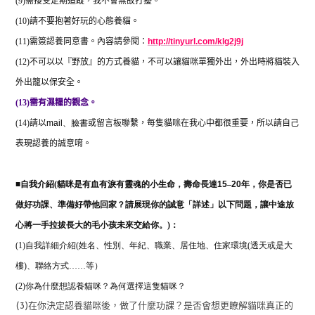
(9)
需接受定期追蹤，我不會無故打擾。
(10)
請不要抱著好玩的心態養貓。
(11)
需簽認養同意書。內容請參閱：
http://tinyurl.com/klg2j9j
(12)
不可以以『野放』的方式養貓，不可以讓貓咪單獨外出，外出時將貓裝入
外出籠以保安全。
(13)
需有濕糧的觀念。
(14)
請以
mail
、
臉書
或留言板聯繫，每隻貓咪在我心中都很重要，所以請自己
表現認養的誠意唷。
自我介紹(
貓咪是有血有淚有靈魂的小生命，壽命長達
15
–
20
年，你是否已
■
做好功課、準備好帶他回家？請展現你的誠意「詳述」以下問題，讓中途放
心將一手拉拔長大的毛小孩未來交給你。)：
(1)自我詳細介紹(姓名、性別、年紀、職業、居住地、住家環境(透天或是大
樓)、聯絡方式……等）
(2)
你為什麼想認養貓咪？為何選擇這隻貓咪？
(3)在你決定認養貓咪後，做了什麼功課？是否會想更瞭解貓咪真正的