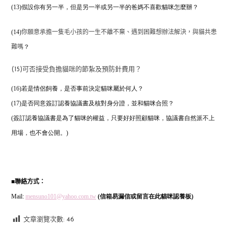
(13)假設你有另一半，但是另一半或另一半的爸媽不喜歡貓咪怎麼辦？
(14)
你願意承擔一隻毛小孩的一生不離不棄、遇到困難想辦法解決，與貓共患
？
難嗎
(15)可否接受負擔貓咪的節紮及預防針費用？
(16)若是情侶飼養，是否事前決定貓咪屬於何人？
(17)是否同意簽訂認養協議書及核對身分證，並和貓咪合照？
(簽訂認養協議書是為了貓咪的權益，只要好好照顧貓咪，協議書自然派不上
用場，也不會公開。)
聯絡方式：
■
Mail:
mensuno101@yahoo.com.tw
(信箱易漏信或留言在此貓咪認養板)
文章瀏覽次數:
46