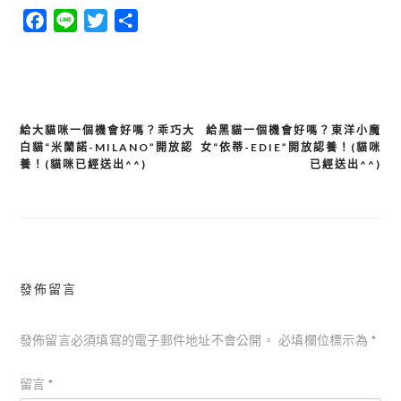
Facebook
Line
Twitter
分
享
給大貓咪一個機會好嗎？乖巧大
給黑貓一個機會好嗎？東洋小魔
文
白貓“米蘭諾-MILANO”開放認
女“依蒂-EDIE”開放認養！(貓咪
章
養！(貓咪已經送出^^)
已經送出^^)
導
覽
發佈留言
發佈留言必須填寫的電子郵件地址不會公開。
必填欄位標示為
*
留言
*