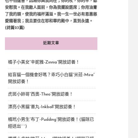
也不怕遭害，因為你與我同在；你的杖，你的竿，都
安慰我。在我敵人面前，你為我擺設筵席；你用油膏
了我的頭，使我的福杯滿溢。我一生一世必有恩惠慈
愛隨著我；我且要住在耶和華的殿中，直到永遠。
(詩篇23篇)
近期文章
橘子小美女“辛妮雅-Zinnia”開放認養！
給盲貓一個機會好嗎？乖巧小白貓“米菈-Mira”
開放認養！
虎斑小帥哥“西奧-Theo”開放認養！
漂亮小黑貓“墨丸-Inkball”開放認養！
橘玳小男生“布丁-Pudding”開放認養！(貓咪已
經送出^^)