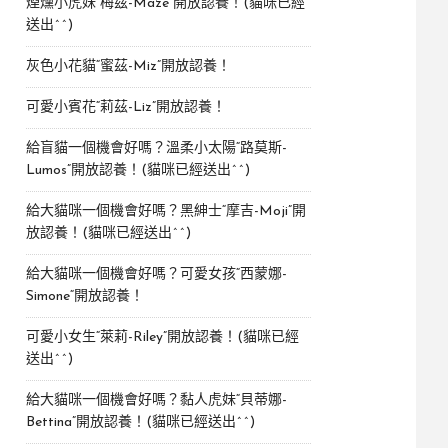
煙燻小虎妹“梅茲-Maze”開放認養！(貓咪已經
送出^^)
灰色小花貓“蜜茲-Miz”開放認養！
可愛小賓花“莉茲-Liz”開放認養！
給盲貓一個機會好嗎？溫柔小太陽“路莫斯-
Lumos”開放認養！(貓咪已經送出^^)
給大貓咪一個機會好嗎？黑紳士“摩吉-Moji”開
放認養！(貓咪已經送出^^)
給大貓咪一個機會好嗎？可愛女孩“西蒙娜-
Simone“開放認養！
可愛小女生“萊莉-Riley”開放認養！(貓咪已經
送出^^)
給大貓咪一個機會好嗎？黏人虎妹“貝蒂娜-
Bettina”開放認養！(貓咪已經送出^^)