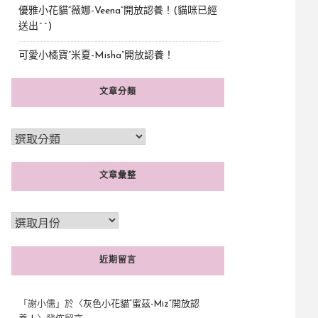
優雅小花貓“薇娜-Veena”開放認養！(貓咪已經
送出^^)
可愛小橘寶”米夏-Misha”開放認養！
文章分類
文章彙整
近期留言
「
謝小儒
」於〈
灰色小花貓“蜜茲-Miz”開放認