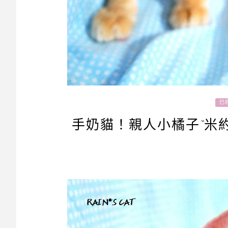
已
手奶貓！親人小橘子“米約-