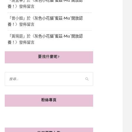
「
施宜寧
」於〈
灰色小花貓“蜜茲-Miz”開放認
養！
〉發佈留言
「
曾小姐
」於〈
灰色小花貓“蜜茲-Miz”開放認
養！
〉發佈留言
「
黃琬庭
」於〈
灰色小花貓“蜜茲-Miz”開放認
養！
〉發佈留言
要找什麼呢?
粉絲專頁