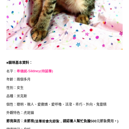
■
貓咪基本資料：
名字：
希德妮-
Sildney
(待認養)
年齡：兩個多月
性別：女生
品種：米克斯
個性：
聰明、親人、愛撒嬌、愛呼嚕、活潑、乖巧、外向、鬼靈精
外觀特色：虎斑貓
節育與否：
未節育
(送養前會先節紮，
請認養人幫忙負擔
500
元節紮費用。
)