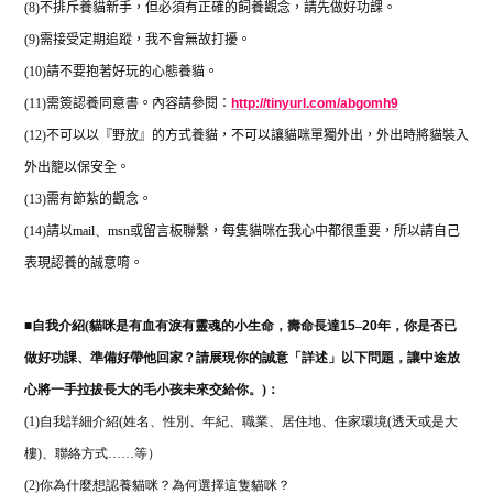
(8)
不排斥養貓新手，但必須有正確的飼養觀念，請先做好功課。
(9)
需接受定期追蹤，我不會無故打擾。
(10)
請不要抱著好玩的心態養貓。
(11)
需簽認養同意書。內容請參閱：
http://tinyurl.com/abgomh9
(12)
不可以以『野放』的方式養貓，不可以讓貓咪單獨外出，外出時將貓裝入
外出籠以保安全。
(13)
需有節紮的觀念。
(14)
請以
mail
、
msn
或留言板聯繫，每隻貓咪在我心中都很重要，所以請自己
表現認養的誠意唷。
■
自我介紹(
貓咪是有血有淚有靈魂的小生命，壽命長達
15
–
20
年，你是否已
做好功課、準備好帶他回家？請展現你的誠意「詳述」以下問題，讓中途放
心將一手拉拔長大的毛小孩未來交給你。)：
(1)自我詳細介紹(姓名、性別、年紀、職業、居住地、住家環境(透天或是大
樓)、聯絡方式……等）
(2)
你為什麼想認養貓咪？為何選擇這隻貓咪？