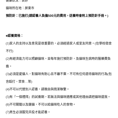
健康狀況：良好
貓咪所在地：屏東市
預防針：已施打
(
請認養人負擔
500
元的費用，送養時會附上預防針手冊。
)
■
認養資格：
(1)
家人的支持以及意見是很重要的，必須經過家人或室友同意。
(
住學校宿舍
不行
)
(2)
有經濟能力可以照顧貓咪，並每年施打預防針，及貓咪生病時的醫藥費負
擔。
(3)
必須是愛貓人，對貓咪有耐心且不離不棄，不可有任何虐待貓咪的行為
(
包
含毆打、禁食
…
等
)
(4)
不可以代替別人認養，請親自與雨潔聯繫。
(5)
有『一個禮拜』的試養期，若無法與貓咪適應或其他理由請把貓咪還我。
(6)
不可關籠以及鏈貓，不可以給貓咪吃人的食物。
(7)
男生必須服完兵役才能認養。