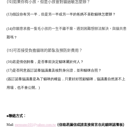
(12)如果你有小孩，但是小孩會對貓過敏怎麼辦？
(13)假設你有另一半，但是另一半或另一半的爸媽不喜歡貓咪怎麼辦？
(14)
你願意承擔一隻毛小孩的一生不離不棄、遇到困難想辦法解決，與貓共患
？
難嗎
(15)可否接受負擔貓咪的節紮及預防針費用？
(16)若是情侶飼養，是否事前決定貓咪屬於何人？
(17)是否同意簽訂認養協議書及核對身分證，並和貓咪合照？
(簽訂認養協議書是為了貓咪的權益，只要好好照顧貓咪，協議書自然派不上
用場，也不會公開。)
■
聯絡方式：
Mail:
mensuno101@yahoo.com.tw
(信箱易漏信或請直接留言在此貓咪認養板)