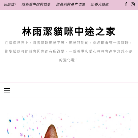
跳
我是誰?
成為貓中途的故事
認養前的基本功課
認養大貓咪
至
主
要
林雨潔貓咪中途之家
內
容
在這個世界上，每隻貓咪都是平等、都是特別的，你怎麼看待一隻貓咪，
那隻貓咪可能就會因你而有所改變，一份尊重和愛心往往會產生意想不到
的變化喔！