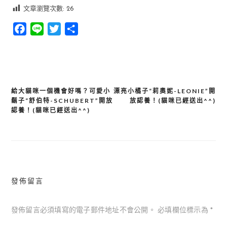
文章瀏覽次數:
26
Facebook
Line
Twitter
分
享
給大貓咪一個機會好嗎？可愛小
漂亮小橘子“莉奧妮-LEONIE”開
文
鬍子“舒伯特-SCHUBERT”開放
放認養！(貓咪已經送出^^)
章
認養！(貓咪已經送出^^)
導
覽
發佈留言
發佈留言必須填寫的電子郵件地址不會公開。
必填欄位標示為
*