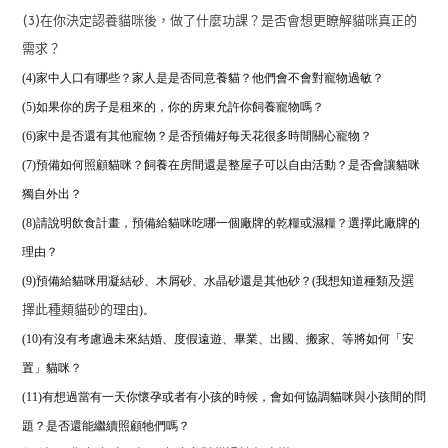
(3)在你決定認養貓咪後，做了什麼功課？是否會想更瞭解貓咪真正的
需求？
(4)家中人口有哪些？家人是是否同意養貓？他們會不會對寵物過敏？
(5)如果你的房子是租來的，你的房東允許你飼養寵物嗎？
(6)家中是否還有其他寵物？是否預備好每天花很多時間關心寵物？
(7)預備如何照顧貓咪？飼養在房間還是整屋子可以自由活動？是否會讓貓咪
獨自外出？
(8)
請說明飲食計畫，預備給貓咪吃哪一個廠牌的乾糧或濕糧？
選擇此廠牌的
理由？
(9)預備給貓咪用凝結砂、木屑砂、水晶砂還是其他砂？(我想知道種類
及選
)。
擇此種類貓砂的理由
(10)有沒有考慮過未來結婚、度假遠遊、畢業、出國、搬家、等將如何「安
置」貓咪？
(11)有想過當有一天你懷孕或者有小孩的時候，
會如何協調貓咪與小孩間的問
題？是否還能繼續照顧牠們嗎？