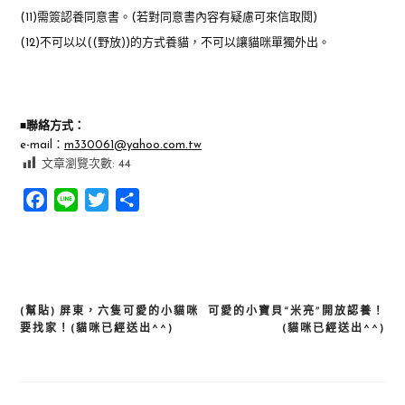
(11)需簽認養同意書。(若對同意書內容有疑慮可來信取閱)
(12)不可以以((野放))的方式養貓，不可以讓貓咪單獨外出。
■
聯絡方式：
e-mail：
m330061@yahoo.com.tw
文章瀏覽次數:
44
Facebook
Line
Twitter
分
享
(幫貼) 屏東，六隻可愛的小貓咪
可愛的小寶貝“米亮”開放認養！
文
要找家！(貓咪已經送出^^)
(貓咪已經送出^^)
章
導
覽