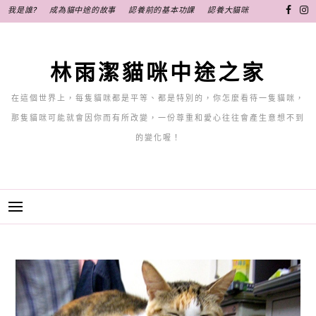
跳
我是誰?
成為貓中途的故事
認養前的基本功課
認養大貓咪
至
主
要
林雨潔貓咪中途之家
內
容
在這個世界上，每隻貓咪都是平等、都是特別的，你怎麼看待一隻貓咪，
那隻貓咪可能就會因你而有所改變，一份尊重和愛心往往會產生意想不到
的變化喔！