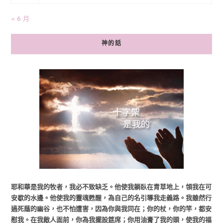
« 6 月
神的話
耶和華是我的牧者，我必不致缺乏。他使我躺臥在青草地上，領我在可
安歇的水邊。他使我的靈魂甦醒，為自己的名引導我走義路。我雖然行
過死蔭的幽谷，也不怕遭害，因為你與我同在；你的杖，你的竿，都安
慰我。在我敵人面前，你為我擺設筵席；你用油膏了我的頭，使我的福