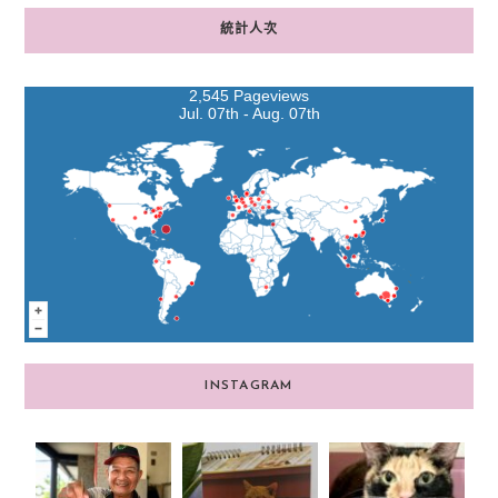
統計人次
2,545 Pageviews
Jul. 07th - Aug. 07th
INSTAGRAM