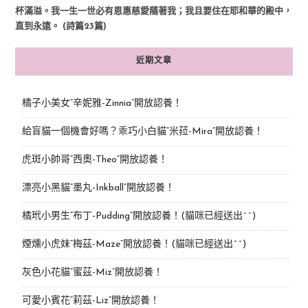
杯滿溢。我一生一世必有恩惠慈愛隨著我；我且要住在耶和華的殿中，
直到永遠。 (詩篇23篇)
近期文章
橘子小美女“辛妮雅-Zinnia”開放認養！
給盲貓一個機會好嗎？乖巧小白貓“米菈-Mira”開放認養！
虎斑小帥哥“西奧-Theo”開放認養！
漂亮小黑貓“墨丸-Inkball”開放認養！
橘玳小男生“布丁-Pudding”開放認養！(貓咪已經送出^^)
煙燻小虎妹“梅茲-Maze”開放認養！(貓咪已經送出^^)
灰色小花貓“蜜茲-Miz”開放認養！
可愛小賓花“莉茲-Liz”開放認養！