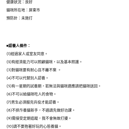
健康狀況：良好
貓咪所在地：屏東市
預防針：未施打
■
認養人條件：
(1)經過家人或室友同意。
(2)有經濟能力可以照顧貓咪，以及基本照護。
(3)對貓咪要有耐心且不離不棄 。
(4)不可以代替別人認養。
(5)有一星期的試養期，若無法與貓咪適應請把貓咪送回。
(6)不可以給貓咪吃人的食物。
(7)男生必須服完兵役才能認養。
(8)不排斥養貓新手，不過請先做好功課。
(9)需接受定期追蹤，我不會無故打擾。
(10)請不要抱著好玩的心態養貓。