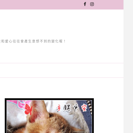
重和愛心往往會產生意想不到的變化喔！