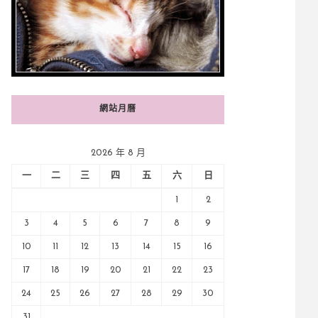
網站月曆
2026 年 8 月
一
二
三
四
五
六
日
1
2
3
4
5
6
7
8
9
10
11
12
13
14
15
16
17
18
19
20
21
22
23
24
25
26
27
28
29
30
31