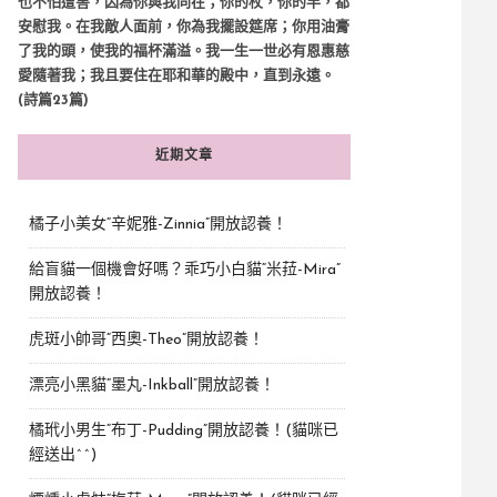
也不怕遭害，因為你與我同在；你的杖，你的竿，都
安慰我。在我敵人面前，你為我擺設筵席；你用油膏
了我的頭，使我的福杯滿溢。我一生一世必有恩惠慈
愛隨著我；我且要住在耶和華的殿中，直到永遠。
(詩篇23篇)
近期文章
橘子小美女“辛妮雅-Zinnia”開放認養！
給盲貓一個機會好嗎？乖巧小白貓“米菈-Mira”
開放認養！
虎斑小帥哥“西奧-Theo”開放認養！
漂亮小黑貓“墨丸-Inkball”開放認養！
橘玳小男生“布丁-Pudding”開放認養！(貓咪已
經送出^^)