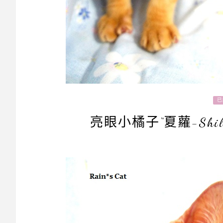
已
亮眼小橘子“夏蘿-Shi