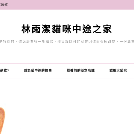
大貓咪
林雨潔貓咪中途之家
是特別的，你怎麼看待一隻貓咪，那隻貓咪可能就會因你而有所改變，一份尊
是誰?
成為貓中途的故事
認養前的基本功課
認養大貓咪