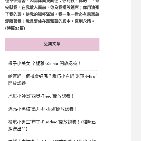
也不怕遭害，因為你與我同在；你的杖，你的竿，都
安慰我。在我敵人面前，你為我擺設筵席；你用油膏
了我的頭，使我的福杯滿溢。我一生一世必有恩惠慈
愛隨著我；我且要住在耶和華的殿中，直到永遠。
(詩篇23篇)
近期文章
橘子小美女“辛妮雅-Zinnia”開放認養！
給盲貓一個機會好嗎？乖巧小白貓“米菈-Mira”
開放認養！
虎斑小帥哥“西奧-Theo”開放認養！
漂亮小黑貓“墨丸-Inkball”開放認養！
橘玳小男生“布丁-Pudding”開放認養！(貓咪已
經送出^^)