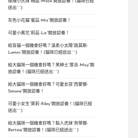
煙燻小虎妹“梅茲-Maze”開放認養！(貓咪已經
送出^^)
灰色小花貓“蜜茲-Miz”開放認養！
可愛小賓花“莉茲-Liz”開放認養！
給盲貓一個機會好嗎？溫柔小太陽“路莫斯-
Lumos”開放認養！(貓咪已經送出^^)
給大貓咪一個機會好嗎？黑紳士“摩吉-Moji”開
放認養！(貓咪已經送出^^)
給大貓咪一個機會好嗎？可愛女孩“西蒙娜-
Simone“開放認養！
可愛小女生“萊莉-Riley”開放認養！(貓咪已經
送出^^)
給大貓咪一個機會好嗎？黏人虎妹“貝蒂娜-
Bettina”開放認養！(貓咪已經送出^^)