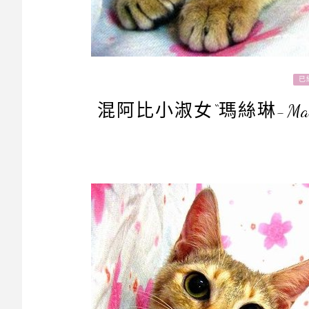
已
混阿比小淑女“瑪絲琳-Mar