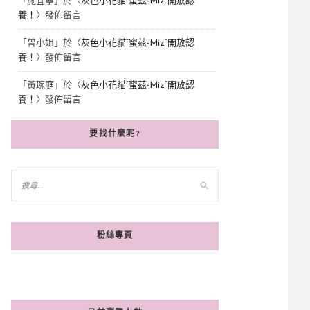
「
施宜寧
」於〈
灰色小花貓“蜜茲-Miz”開放認
養！
〉發佈留言
「
曾小姐
」於〈
灰色小花貓“蜜茲-Miz”開放認
養！
〉發佈留言
「
黃琬庭
」於〈
灰色小花貓“蜜茲-Miz”開放認
養！
〉發佈留言
要找什麼呢?
粉絲專頁