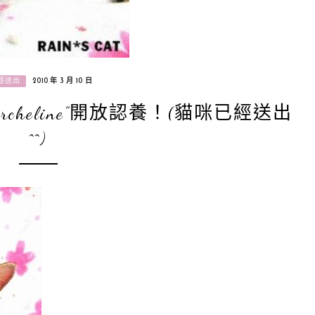
經送出
2010 年 3 月 10 日
cheline”開放認養！(貓咪已經送出
^^)