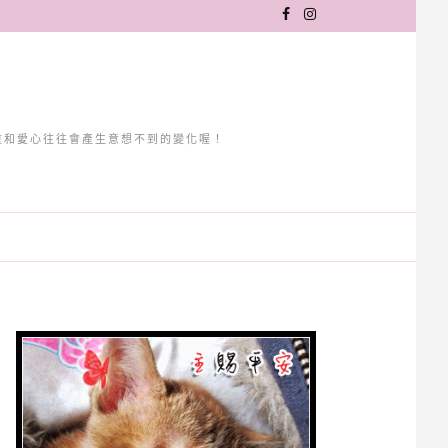
重和愛心往往會產生意想不到的變化喔！