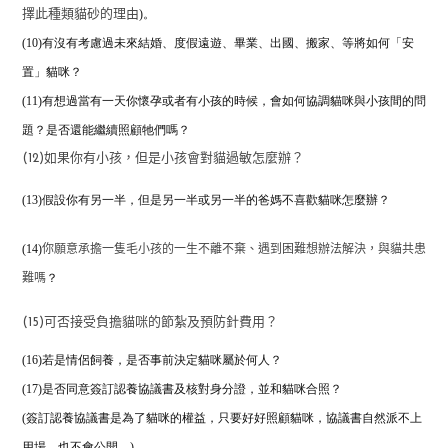
)。
擇此種類貓砂的理由
(10)有沒有考慮過未來結婚、度假遠遊、畢業、出國、搬家、等將如何「安
置」貓咪？
(11)有想過當有一天你懷孕或者有小孩的時候，
會如何協調貓咪與小孩間的問
題？是否還能繼續照顧牠們嗎？
(12)如果你有小孩，但是小孩會對貓過敏怎麼辦？
(13)假設你有另一半，但是另一半或另一半的爸媽不喜歡貓咪怎麼辦？
(14)
你願意承擔一隻毛小孩的一生不離不棄、遇到困難想辦法解決，與貓共患
？
難嗎
(15)可否接受負擔貓咪的節紮及預防針費用？
(16)若是情侶飼養，是否事前決定貓咪屬於何人？
(17)是否同意簽訂認養協議書及核對身分證，並和貓咪合照？
(簽訂認養協議書是為了貓咪的權益，只要好好照顧貓咪，協議書自然派不上
用場，也不會公開。)