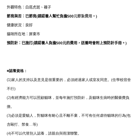
外觀特色：白底虎斑、襪子
節育與否：
已節育
(
請認養人幫忙負擔
500
元節紮費用。
)
健康狀況：良好
貓咪所在地：屏東市
預防針：已施打
(
請認養人負擔
500
元的費用，送養時會附上預防針手冊。
)
■
認養資格：
(1)
家人的支持以及意見是很重要的，必須經過家人或室友同意。
(
住學校宿舍
不行
)
(2)
有經濟能力可以照顧貓咪，並每年施打預防針，及貓咪生病時的醫藥費負
擔。
(3)
必須是愛貓人，對貓咪有耐心且不離不棄，不可有任何虐待貓咪的行為
(
包
含毆打、禁食
…
等
)
(4)
不可以代替別人認養，請親自與雨潔聯繫。