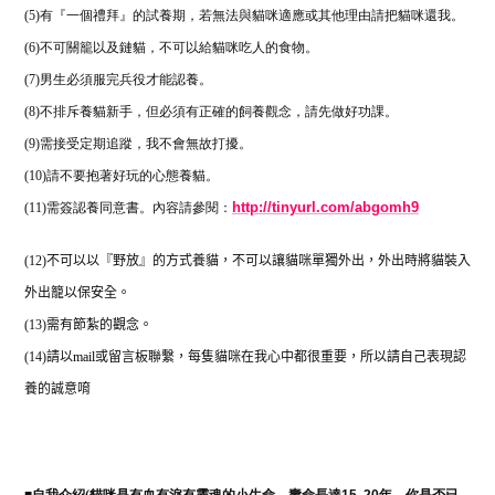
(5)
有『一個禮拜』的試養期，若無法與貓咪適應或其他理由請把貓咪還我。
(6)
不可關籠以及鏈貓，不可以給貓咪吃人的食物。
(7)
男生必須服完兵役才能認養。
(8)
不排斥養貓新手，但必須有正確的飼養觀念，請先做好功課。
(9)
需接受定期追蹤，我不會無故打擾。
(10)
請不要抱著好玩的心態養貓。
http://tinyurl.com/abgomh9
(11)
需簽認養同意書。內容請參閱：
(12)
不可以以『野放』的方式養貓，不可以讓貓咪單獨外出，外出時將貓裝入
外出籠以保安全。
(13)
需有節紮的觀念。
(14)
請以
mail
或留言板聯繫，每隻貓咪在我心中都很重要，所以請自己表現認
養的誠意唷