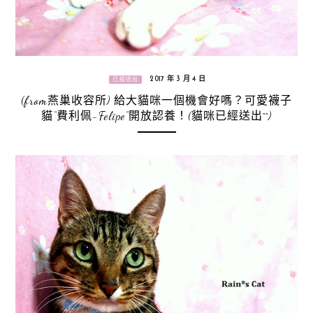
2017 年 3 月 4 日
已經送出
(from燕巢收容所) 給大貓咪一個機會好嗎？可愛襪子
貓“費利佩-Felipe”開放認養！(貓咪已經送出^^)