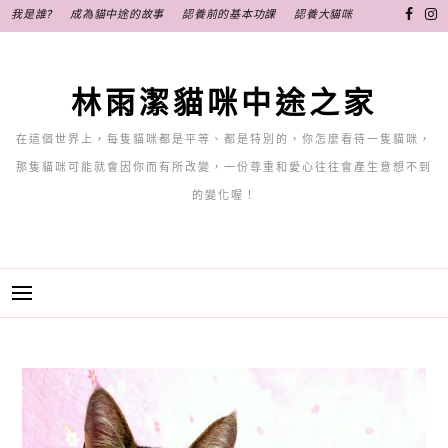
跳
我是誰?
成為貓中途的故事
認養前的基本功課
認養大貓咪
至
主
要
林雨潔貓咪中途之家
內
容
在這個世界上，每隻貓咪都是平等、都是特別的，你怎麼看待一隻貓咪，
那隻貓咪可能就會因你而有所改變，一份尊重和愛心往往會產生意想不到
的變化喔！