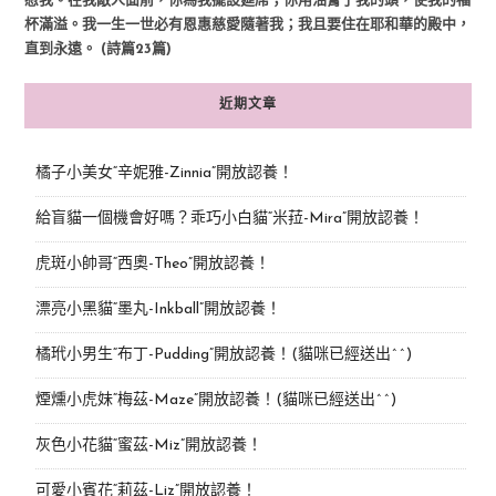
慰我。在我敵人面前，你為我擺設筵席；你用油膏了我的頭，使我的福
杯滿溢。我一生一世必有恩惠慈愛隨著我；我且要住在耶和華的殿中，
直到永遠。 (詩篇23篇)
近期文章
橘子小美女“辛妮雅-Zinnia”開放認養！
給盲貓一個機會好嗎？乖巧小白貓“米菈-Mira”開放認養！
虎斑小帥哥“西奧-Theo”開放認養！
漂亮小黑貓“墨丸-Inkball”開放認養！
橘玳小男生“布丁-Pudding”開放認養！(貓咪已經送出^^)
煙燻小虎妹“梅茲-Maze”開放認養！(貓咪已經送出^^)
灰色小花貓“蜜茲-Miz”開放認養！
可愛小賓花“莉茲-Liz”開放認養！