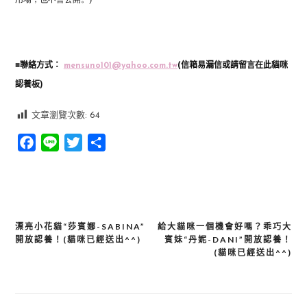
■
聯絡方式：
mensuno101@yahoo.com.tw
(信箱易漏信或請留言在此貓咪
認養板)
文章瀏覽次數:
64
Facebook
Line
Twitter
分
享
漂亮小花貓“莎賓娜-SABINA”
給大貓咪一個機會好嗎？乖巧大
文
開放認養！(貓咪已經送出^^)
賓妹“丹妮-DANI”開放認養！
章
(貓咪已經送出^^)
導
覽