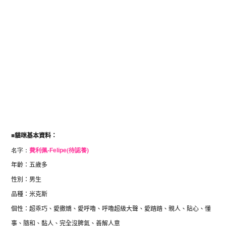
■
貓咪基本資料：
名字：
費利佩-
Felipe
(待認養)
年齡：五歲多
性別：男生
品種：米克斯
個性：
超乖巧、愛撒嬌、愛呼嚕、呼嚕超級大聲、愛踏踏、親人、貼心、懂
事、隨和、黏人、完全沒脾氣、善解人意