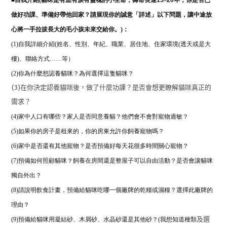
■
自我介紹(
貓咪是有血有淚有靈魂的小生命，壽命長達
15
–
20
年，你是否已
做好功課、準備好帶他回家？請展現你的誠意「詳述」以下問題，讓中途放
心將一手拉拔長大的毛小孩未來交給你。)：
(1)自我詳細介紹(姓名、性別、年紀、職業、居住地、住家環境(透天或是大
樓)、聯絡方式……等）
(2)
你為什麼想認養貓咪？為何選擇這隻貓咪？
(3)在你決定認養貓咪後，做了什麼功課？是否會想更瞭解貓咪真正的
需求？
(4)家中人口有哪些？家人是否同意養貓？他們會不會對寵物過敏？
(5)如果你的房子是租來的，你的房東允許你飼養寵物嗎？
(6)家中是否還有其他寵物？是否預備好每天花很多時間關心寵物？
(7)預備如何照顧貓咪？飼養在房間還是整屋子可以自由活動？是否會讓貓咪
獨自外出？
(8)請說明飲食計畫，預備給貓咪吃哪一個廠牌的乾糧或濕糧？
選擇此廠牌的
理由？
(9)預備給貓咪用凝結砂、木屑砂、水晶砂還是其他砂？(我想知道種類
及選