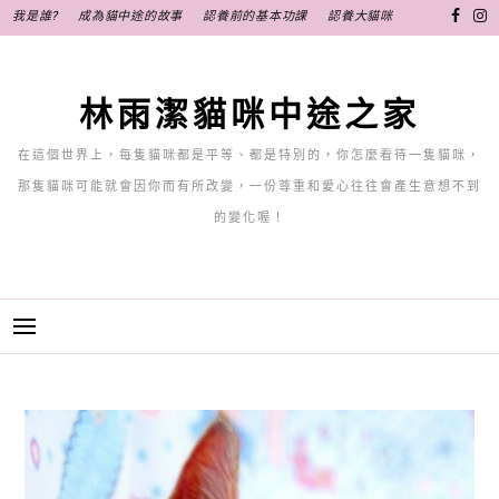
跳
我是誰?
成為貓中途的故事
認養前的基本功課
認養大貓咪
至
主
要
林雨潔貓咪中途之家
內
容
在這個世界上，每隻貓咪都是平等、都是特別的，你怎麼看待一隻貓咪，
那隻貓咪可能就會因你而有所改變，一份尊重和愛心往往會產生意想不到
的變化喔！