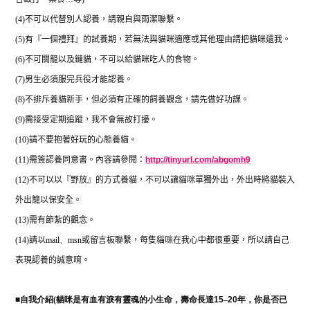
(4)
不可以代替別人認養，請親自與雨潔聯繫。
(5)
有『一個禮拜』的試養期，若無法與貓咪適應或其他理由請把貓咪還我。
(6)
不可關籠以及鏈貓，不可以給貓咪吃人的食物。
(7)
男生必須服完兵役才能認養。
(8)
不排斥養貓新手，但必須有正確的飼養觀念，請先做好功課。
(9)
需接受定期追蹤，我不會無故打擾。
(10)
請不要抱著好玩的心態養貓。
(11)
需簽認養同意書。內容請參閱：
http://tinyurl.com/abgomh9
(12)
不可以以『野放』的方式養貓，不可以讓貓咪單獨外出，外出時將貓裝入
外出籠以保安全。
(13)
需有節紮的觀念。
(14)
請以
mail
、
msn
或留言板聯繫，每隻貓咪在我心中都很重要，所以請自己
表現認養的誠意唷。
■
自我介紹(
貓咪是有血有淚有靈魂的小生命，壽命長達
15
–
20
年，你是否已