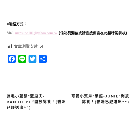
■
聯絡方式：
Mail:
mensuno101@yahoo.com.tw
(信箱易漏信或請直接留言在此貓咪認養板)
文章瀏覽次數:
31
Facebook
Line
Twitter
分
享
長毛小藍貓“藍道夫-
可愛小賓妹“茱妮-JUNIE”開放
文
RANDOLPH“開放認養！(貓咪
認養！(貓咪已經送出^^)
章
已經送出^^)
導
覽