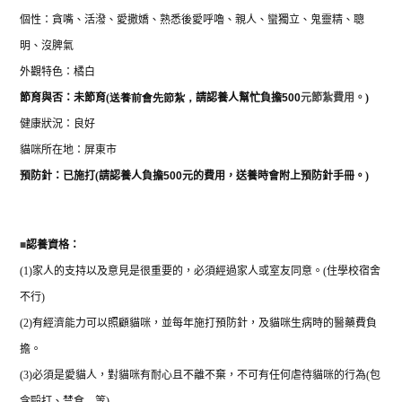
個性：貪嘴、
活潑、愛撒嬌、熟悉後愛呼嚕、親人、蠻獨立、鬼靈精、聰
明、沒脾氣
外觀特色：橘白
節育與否：
未節育
(送養前會先節紮，
請認養人幫忙負擔
500
元節紮費用。
)
健康狀況：良好
貓咪所在地：屏東市
預防針：已施打
(
請認養人負擔
500
元的費用，送養時會附上預防針手冊。
)
■
認養資格：
(1)
家人的支持以及意見是很重要的，必須經過家人或室友同意。
(
住學校宿舍
不行
)
(2)
有經濟能力可以照顧貓咪，並每年施打預防針，及貓咪生病時的醫藥費負
擔。
(3)
必須是愛貓人，對貓咪有耐心且不離不棄，不可有任何虐待貓咪的行為
(
包
含毆打、禁食
…
等
)