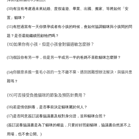
(10)有沒有考慮過未來結婚、度假遠遊、畢業、出國、搬家、等將如何「安
置」貓咪？
(11)有想過當有一天你懷孕或者有小孩的時候，
會如何協調貓咪與小孩間的問
題？是否還能繼續照顧牠們嗎？
(12)如果你有小孩，但是小孩會對貓過敏怎麼辦？
(13)假設你有另一半，但是另一半或另一半的爸媽不喜歡貓咪怎麼辦？
(14)
你願意承擔一隻毛小孩的一生不離不棄、遇到困難想辦法解決，與貓共患
？
難嗎
(15)可否接受負擔貓咪的節紮及預防針費用？
(16)若是情侶飼養，是否事前決定貓咪屬於何人？
(17)是否同意簽訂認養協議書及核對身分證，並和貓咪合照？
(簽訂認養協議書是為了貓咪的權益，只要好好照顧貓咪，協議書自然派不上
用場，也不會公開。)