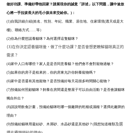
做好功課、準備好帶他回家？請展現你的誠意「詳述」以下問題，讓中途放
心將一手拉拔長大的毛小孩未來交給你。)：
(1)自我詳細介紹(姓名、性別、年紀、職業、居住地、住家環境(透天或是大
樓)、聯絡方式……等）
(2)
你為什麼想認養貓咪？為何選擇這隻貓咪？
(3)在你決定認養貓咪後，做了什麼功課？是否會想更瞭解貓咪真正的
需求？
(4)家中人口有哪些？家人是是否同意養貓？他們會不會對寵物過敏？
(5)如果你的房子是租來的，你的房東允許你飼養寵物嗎？
(6)家中是否還有其他寵物？是否預備好每天花很多時間關心寵物？
(7)預備如何照顧貓咪？飼養在房間還是整屋子可以自由活動？是否會讓貓咪
獨自外出？
(8)
請說明飲食計畫，預備給貓咪吃哪一個廠牌的乾糧或濕糧？
選擇此廠牌的
理由？
(9)預備給貓咪用凝結砂、木屑砂、水晶砂還是其他砂？(我想知道種類
及選
)。
擇此種類貓砂的理由