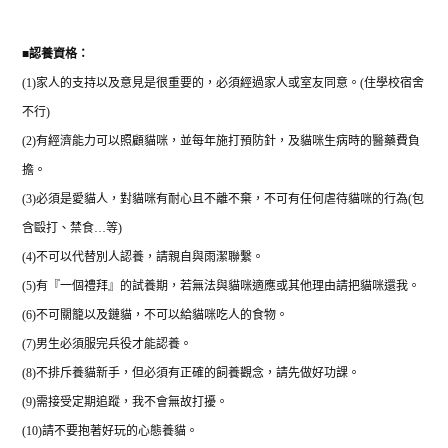
■
認養資格：
(1)
家人的支持以及意見是很重要的，必須經過家人或室友同意。
(
住學校宿舍
不行
)
(2)
有經濟能力可以照顧貓咪，並每年施打預防針，及貓咪生病時的醫藥費負
擔。
(3)
必須是愛貓人，對貓咪有耐心且不離不棄，不可有任何虐待貓咪的行為
(
包
含毆打、禁食
…
等
)
(4)
不可以代替別人認養，請親自與雨潔聯繫。
(5)
有『一個禮拜』的試養期，若無法與貓咪適應或其他理由請把貓咪還我。
(6)
不可關籠以及鏈貓，不可以給貓咪吃人的食物。
(7)
男生必須服完兵役才能認養。
(8)
不排斥養貓新手，但必須有正確的飼養觀念，請先做好功課。
(9)
需接受定期追蹤，我不會無故打擾。
(10)
請不要抱著好玩的心態養貓。