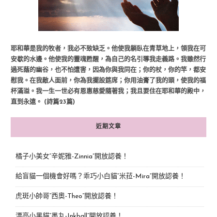
耶和華是我的牧者，我必不致缺乏。他使我躺臥在青草地上，領我在可
安歇的水邊。他使我的靈魂甦醒，為自己的名引導我走義路。我雖然行
過死蔭的幽谷，也不怕遭害，因為你與我同在；你的杖，你的竿，都安
慰我。在我敵人面前，你為我擺設筵席；你用油膏了我的頭，使我的福
杯滿溢。我一生一世必有恩惠慈愛隨著我；我且要住在耶和華的殿中，
直到永遠。 (詩篇23篇)
近期文章
橘子小美女“辛妮雅-Zinnia”開放認養！
給盲貓一個機會好嗎？乖巧小白貓“米菈-Mira”開放認養！
虎斑小帥哥“西奧-Theo”開放認養！
漂亮小黑貓“墨丸-Inkball”開放認養！