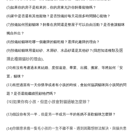
(5)如果你的房子是租來的，你的房東允許你飼養寵物嗎？
(6)家中是否還有其他寵物？是否預備好每天花很多時間關心寵物？
(7)預備如何照顧貓咪？飼養在房間還是整屋子可以自由活動？是否會讓貓咪
獨自外出？
(8)預備給貓咪吃哪一個廠牌的貓乾糧？
選擇此廠牌的理由？
(9)預備給貓咪用凝結砂、木屑砂、水晶砂還是其他砂？(我想知道種類
及選
)。
擇此種類貓砂的理由
(10)有沒有考慮過未來結婚、度假遠遊、畢業、出國、搬家、等將如何「安
置」貓咪？
(11)有想過當有一天你懷孕或者有小孩的時候，
會如何協調貓咪與小孩間的問
題？是否還能繼續照顧牠們嗎？
(12)如果你有小孩，但是小孩會對貓過敏怎麼辦？
(13)假設你有另一半，但是另一半或另一半的爸媽不喜歡貓咪怎麼辦？
(14)
你願意承擔一隻毛小孩的一生不離不棄、遇到困難想辦法解決，與貓共患