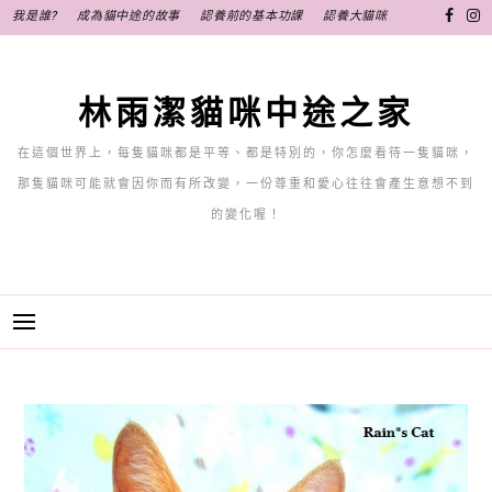
跳
我是誰?
成為貓中途的故事
認養前的基本功課
認養大貓咪
至
主
要
林雨潔貓咪中途之家
內
容
在這個世界上，每隻貓咪都是平等、都是特別的，你怎麼看待一隻貓咪，
那隻貓咪可能就會因你而有所改變，一份尊重和愛心往往會產生意想不到
的變化喔！