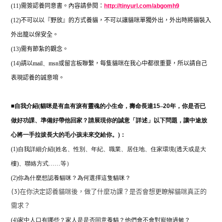
(11)
需簽認養同意書。內容請參閱：
http://tinyurl.com/abgomh9
(12)
不可以以『野放』的方式養貓，不可以讓貓咪單獨外出，外出時將貓裝入
外出籠以保安全。
(13)
需有節紮的觀念。
(14)
請以
mail
、
msn
或留言板聯繫，每隻貓咪在我心中都很重要，所以請自己
表現認養的誠意唷。
■
自我介紹(
貓咪是有血有淚有靈魂的小生命，壽命長達
15
–
20
年，你是否已
做好功課、準備好帶他回家？請展現你的誠意「詳述」以下問題，讓中途放
心將一手拉拔長大的毛小孩未來交給你。)：
(1)自我詳細介紹(姓名、性別、年紀、職業、居住地、住家環境(透天或是大
樓)、聯絡方式……等）
(2)
你為什麼想認養貓咪？為何選擇這隻貓咪？
(3)在你決定認養貓咪後，做了什麼功課？是否會想更瞭解貓咪真正的
需求？
(4)家中人口有哪些？家人是是否同意養貓？他們會不會對寵物過敏？