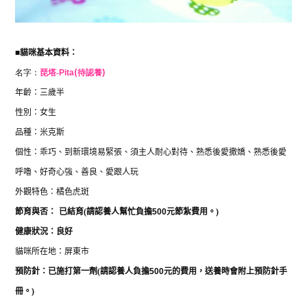
■
貓咪基本資料：
名字：
琵塔-
Pita
(待認養)
年齡：三歲半
性別：女生
品種：米克斯
個性：乖巧、到新環境易緊張、須主人耐心對待、熟悉後愛撒嬌、熟悉後愛
呼嚕、好奇心強、善良、愛跟人玩
外觀特色：橘色虎斑
節育與否：
已結育
(
請認養人幫忙負擔
500
元節紮費用。
)
健康狀況：良好
貓咪所在地：屏東市
預防針：已施打第一劑
(
請認養人負擔
500
元的費用，送養時會附上預防針手
冊。
)