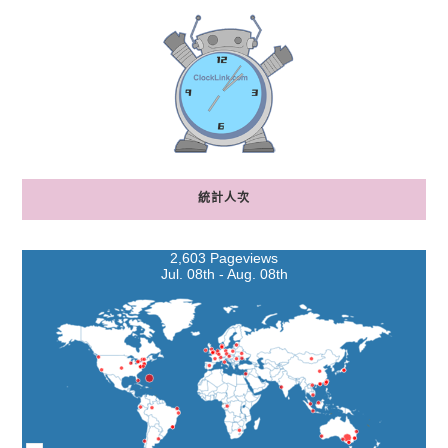
統計人次
2,603 Pageviews
Jul. 08th - Aug. 08th