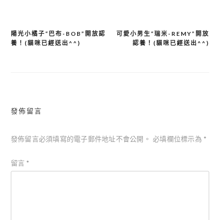
陽光小橘子“巴布-BOB”開放認
可愛小男生“瑞米-REMY”開放
文
養！(貓咪已經送出^^)
認養！(貓咪已經送出^^)
章
導
覽
發佈留言
發佈留言必須填寫的電子郵件地址不會公開。
必填欄位標示為
*
留言
*