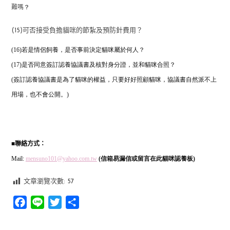
？
難嗎
(15)可否接受負擔貓咪的節紮及預防針費用？
(16)若是情侶飼養，是否事前決定貓咪屬於何人？
(17)是否同意簽訂認養協議書及核對身分證，並和貓咪合照？
(簽訂認養協議書是為了貓咪的權益，只要好好照顧貓咪，協議書自然派不上
用場，也不會公開。)
■
聯絡方式：
Mail:
mensuno101@yahoo.com.tw
(信箱易漏信或留言在此貓咪認養板)
文章瀏覽次數:
57
Facebook
Line
Twitter
分
享