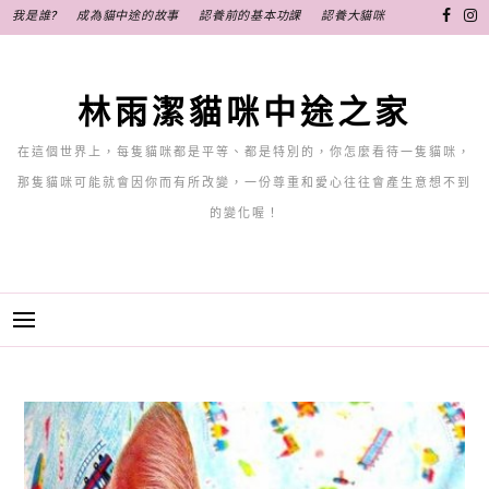
跳
我是誰?
成為貓中途的故事
認養前的基本功課
認養大貓咪
至
主
要
林雨潔貓咪中途之家
內
容
在這個世界上，每隻貓咪都是平等、都是特別的，你怎麼看待一隻貓咪，
那隻貓咪可能就會因你而有所改變，一份尊重和愛心往往會產生意想不到
的變化喔！