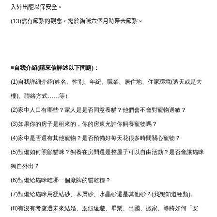
入外出籠以保安全。
(13)
需有節紮的觀念，需於貓咪六個月時帶去節紮。
■
自我介紹(請來信詳述以下問題)：
(1)
自我詳細介紹(姓名、性別、年紀、職業、居住地、住家環境(透天或是大
樓)、聯絡方式……等）
(2)
家中人口有哪些？家人是是否同意養貓？他們會不會對寵物過敏？
(3)
如果你的房子是租來的，你的房東允許你飼養寵物嗎？
(4)
家中是否還有其他寵物？是否預備好每天花很多時間關心寵物？
(5)
預備如何照顧貓咪？飼養在房間還是整屋子可以自由活動？是否會讓貓咪
獨自外出？
(6)
預備給貓咪吃哪一個廠牌的貓乾糧？
(7)
預備給貓咪用凝結砂、木屑砂、水晶砂還是其他砂？(我想知道種類)。
(8)
有沒有考慮過未來結婚、度假遠遊、畢業、出國、搬家、等將如何「安