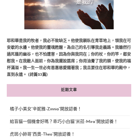
耶和華是我的牧者，我必不致缺乏。他使我躺臥在青草地上，領我在可
安歇的水邊。他使我的靈魂甦醒，為自己的名引導我走義路。我雖然行
過死蔭的幽谷，也不怕遭害，因為你與我同在；你的杖，你的竿，都安
慰我。在我敵人面前，你為我擺設筵席；你用油膏了我的頭，使我的福
杯滿溢。我一生一世必有恩惠慈愛隨著我；我且要住在耶和華的殿中，
直到永遠。 (詩篇23篇)
近期文章
橘子小美女“辛妮雅-Zinnia”開放認養！
給盲貓一個機會好嗎？乖巧小白貓“米菈-Mira”開放認養！
虎斑小帥哥“西奧-Theo”開放認養！