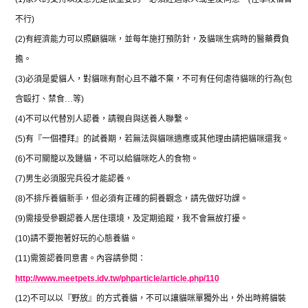
不行
)
(2)
有經濟能力可以照顧貓咪，並每年施打預防針，及貓咪生病時的醫藥費負
擔。
(3)
必須是愛貓人，對貓咪有耐心且不離不棄，不可有任何虐待貓咪的行為
(
包
含毆打、禁食
…
等
)
(4)
不可以代替別人認養，請親自與送養人聯繫。
(5)
有『一個禮拜』的試養期，若無法與貓咪適應或其他理由請把貓咪還我。
(6)
不可關籠以及鏈貓，不可以給貓咪吃人的食物。
(7)
男生必須服完兵役才能認養。
(8)
不排斥養貓新手，但必須有正確的飼養觀念，請先做好功課。
(9)
需接受參觀認養人居住環境，及定期追蹤，我不會無故打擾。
(10)
請不要抱著好玩的心態養貓。
(11)
需簽認養同意書。內容請參閱：
http://www.meetpets.idv.tw/phparticle/article.php/110
(12)
不可以以『野放』的方式養貓，不可以讓貓咪單獨外出，外出時將貓裝