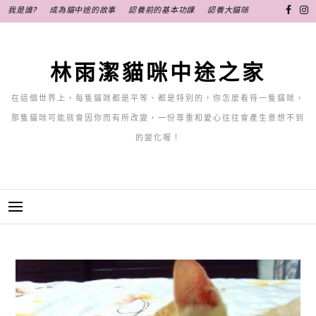
跳
我是誰?
成為貓中途的故事
認養前的基本功課
認養大貓咪
至
主
要
林雨潔貓咪中途之家
內
容
在這個世界上，每隻貓咪都是平等、都是特別的，你怎麼看待一隻貓咪，
那隻貓咪可能就會因你而有所改變，一份尊重和愛心往往會產生意想不到
的變化喔！