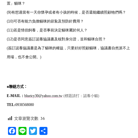
置」貓咪？
(9)
有想過當有一天你懷孕或者有小孩的時候，是否還能繼續照顧牠們嗎？
(10)
可否有能力負擔貓咪的節紮及預防針費用？
(11)
若是情侶飼養，是否事前決定貓咪屬於何人？
(12)
是否同意簽訂認養協議書及核對身分證，並和貓咪合照？
(簽訂認養協議書是為了貓咪的權益，只要好好照顧貓咪，協議書自然派不上
用場，也不會公開。)
■
聯絡方式：
E-MAIL
：
blueicy30@yahoo.com.tw
(
標題請打：認養小貓
)
TEL:
0938568080
文章瀏覽次數:
36
Facebook
Line
Twitter
分