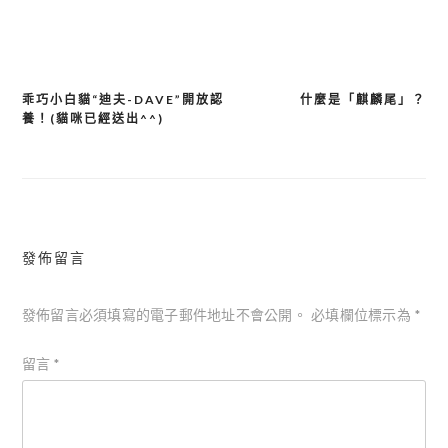
享
乖巧小白貓“迪夫-DAVE”開放認
什麼是「麒麟尾」？
文
養！(貓咪已經送出^^)
章
導
覽
發佈留言
發佈留言必須填寫的電子郵件地址不會公開。
必填欄位標示為
*
留言
*