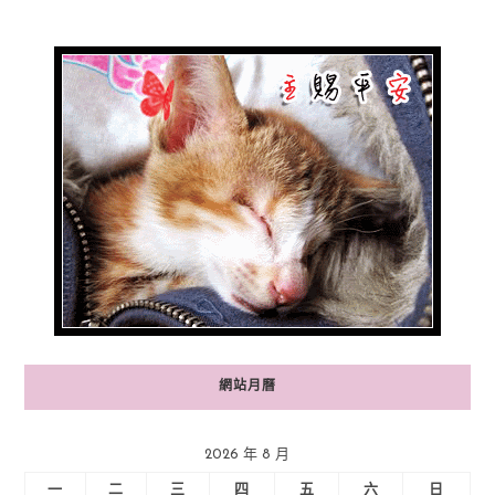
網站月曆
2026 年 8 月
一
二
三
四
五
六
日