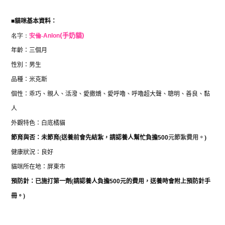
■
貓咪基本資料：
名字：
安倫-
Anlon
(手奶貓)
年齡：三個月
性別：男生
品種：米克斯
個性：乖巧、親人、活潑、愛撒嬌、愛呼嚕
、呼嚕超大聲、聰明、善良、黏
人
外觀特色：白底橘貓
節育與否：未節育(送養前會先結紮，
請認養人幫忙負擔
500
元節紮費用。
)
健康狀況：良好
貓咪所在地：屏東市
預防針：已施打第一劑
(
請認養人負擔
500
元的費用，送養時會附上預防針手
冊。
)