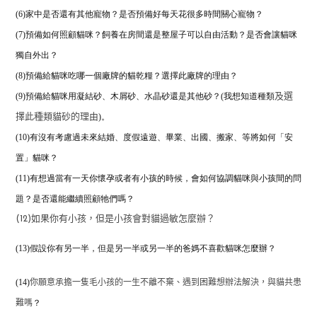
(6)家中是否還有其他寵物？是否預備好每天花很多時間關心寵物？
(7)預備如何照顧貓咪？飼養在房間還是整屋子可以自由活動？是否會讓貓咪
獨自外出？
(8)預備給貓咪吃哪一個廠牌的貓乾糧？
選擇此廠牌的理由？
(9)預備給貓咪用凝結砂、木屑砂、水晶砂還是其他砂？(我想知道種類
及選
)。
擇此種類貓砂的理由
(10)有沒有考慮過未來結婚、度假遠遊、畢業、出國、搬家、等將如何「安
置」貓咪？
(11)有想過當有一天你懷孕或者有小孩的時候，
會如何協調貓咪與小孩間的問
題？是否還能繼續照顧牠們嗎？
(12)如果你有小孩，但是小孩會對貓過敏怎麼辦？
(13)假設你有另一半，但是另一半或另一半的爸媽不喜歡貓咪怎麼辦？
(14)
你願意承擔一隻毛小孩的一生不離不棄、遇到困難想辦法解決，與貓共患
？
難嗎