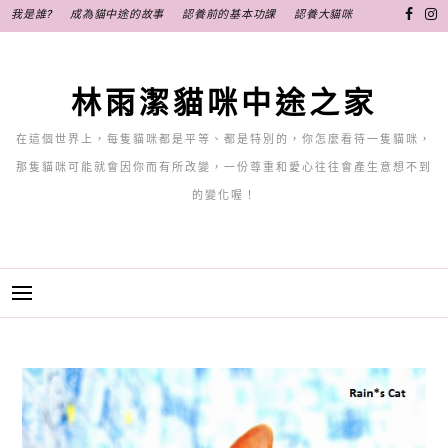
跳
我是誰?
成為貓中途的故事
認養前的基本功課
認養大貓咪
至
主
要
林雨潔貓咪中途之家
內
容
在這個世界上，每隻貓咪都是平等、都是特別的，你怎麼看待一隻貓咪，
那隻貓咪可能就會因你而有所改變，一份尊重和愛心往往會產生意想不到
的變化喔！