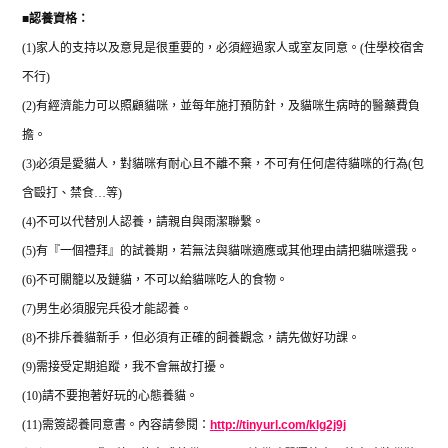
■
認養資格：
(1)
家人的支持以及意見是很重要的，必須經過家人或室友同意。
(
住學校宿舍
不行
)
(2)
有經濟能力可以照顧貓咪，並每年施打預防針，及貓咪生病時的醫藥費負
擔。
(3)
必須是愛貓人，對貓咪有耐心且不離不棄，不可有任何虐待貓咪的行為
(
包
含毆打、禁食
…
等
)
(4)
不可以代替別人認養，請親自與雨潔聯繫。
(5)
有『一個禮拜』的試養期，若無法與貓咪適應或其他理由請把貓咪還我。
(6)
不可關籠以及鏈貓，不可以給貓咪吃人的食物。
(7)
男生必須服完兵役才能認養。
(8)
不排斥養貓新手，但必須有正確的飼養觀念，請先做好功課。
(9)
需接受定期追蹤，我不會無故打擾。
(10)
請不要抱著好玩的心態養貓。
(11)
需簽認養同意書。內容請參閱：
http://tinyurl.com/klg2j9j