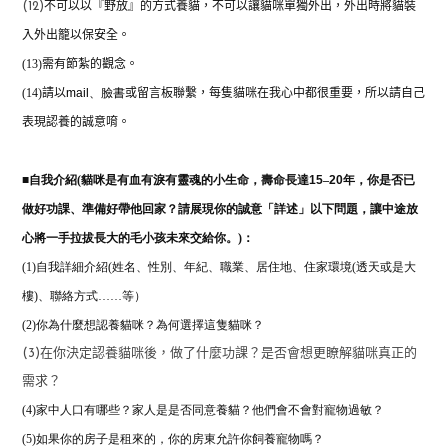
不可以以『野放』的方式養貓，不可以讓貓咪單獨外出，外出時將貓裝
(12)
入外出籠以保安全。
(13)
需有節紮的觀念。
(14)
請以
mail
、
臉書
或留言板聯繫，每隻貓咪在我心中都很重要，所以請自己
表現認養的誠意唷。
■
自我介紹(
貓咪是有血有淚有靈魂的小生命，壽命長達
15
–
20
年，你是否已
做好功課、準備好帶他回家？請展現你的誠意「詳述」以下問題，讓中途放
心將一手拉拔長大的毛小孩未來交給你。)：
(1)自我詳細介紹(姓名、性別、年紀、職業、居住地、住家環境(透天或是大
樓)、聯絡方式……等）
(2)
你為什麼想認養貓咪？為何選擇這隻貓咪？
(3)在你決定認養貓咪後，做了什麼功課？是否會想更瞭解貓咪真正的
需求？
(4)家中人口有哪些？家人是是否同意養貓？他們會不會對寵物過敏？
(5)如果你的房子是租來的，你的房東允許你飼養寵物嗎？