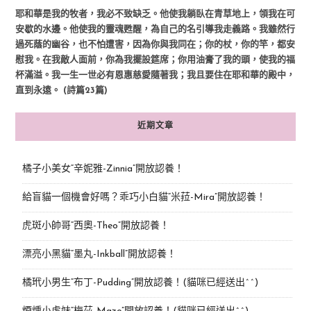
耶和華是我的牧者，我必不致缺乏。他使我躺臥在青草地上，領我在可
安歇的水邊。他使我的靈魂甦醒，為自己的名引導我走義路。我雖然行
過死蔭的幽谷，也不怕遭害，因為你與我同在；你的杖，你的竿，都安
慰我。在我敵人面前，你為我擺設筵席；你用油膏了我的頭，使我的福
杯滿溢。我一生一世必有恩惠慈愛隨著我；我且要住在耶和華的殿中，
直到永遠。 (詩篇23篇)
近期文章
橘子小美女“辛妮雅-Zinnia”開放認養！
給盲貓一個機會好嗎？乖巧小白貓“米菈-Mira”開放認養！
虎斑小帥哥“西奧-Theo”開放認養！
漂亮小黑貓“墨丸-Inkball”開放認養！
橘玳小男生“布丁-Pudding”開放認養！(貓咪已經送出^^)