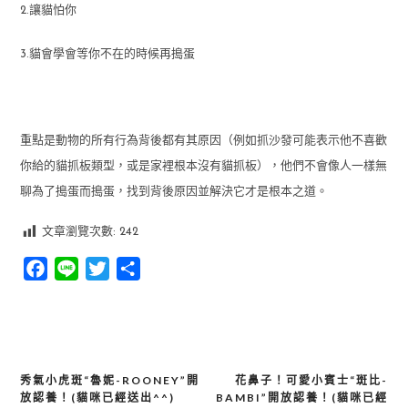
2.讓貓怕你
3.貓會學會等你不在的時候再搗蛋
重點是動物的所有行為背後都有其原因（例如抓沙發可能表示他不喜歡
你給的貓抓板類型，或是家裡根本沒有貓抓板），他們不會像人一樣無
聊為了搗蛋而搗蛋，找到背後原因並解決它才是根本之道。
文章瀏覽次數:
242
Facebook
Line
Twitter
分
享
秀氣小虎斑“魯妮-ROONEY”開
花鼻子！可愛小賓士“斑比-
文
放認養！(貓咪已經送出^^)
BAMBI”開放認養！(貓咪已經