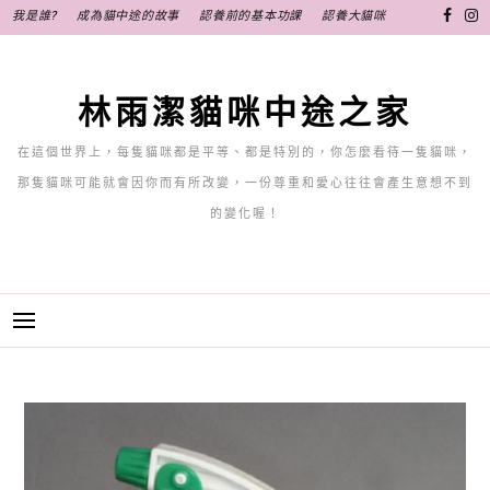
跳
我是誰?
成為貓中途的故事
認養前的基本功課
認養大貓咪
至
主
要
林雨潔貓咪中途之家
內
容
在這個世界上，每隻貓咪都是平等、都是特別的，你怎麼看待一隻貓咪，
那隻貓咪可能就會因你而有所改變，一份尊重和愛心往往會產生意想不到
的變化喔！