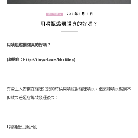
2015 年 5 月 15 日
貓咪知識家
用噴瓶懲罰貓真的好嗎？
用噴瓶懲罰貓真的好嗎？
(轉貼自：
http://tinyurl.com/kbz85np
)
有些主人習慣在貓咪犯錯的時候用噴瓶對貓咪噴水，但這種噴水懲罰不
但效果差還會導致幾種後果：
1.讓貓產生挫折感