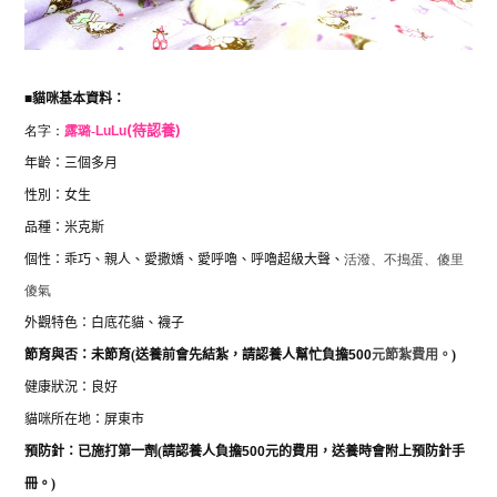
■
貓咪基本資料：
名字：
露璐-
LuLu
(待認養)
年齡：三個多月
性別：女生
品種：米克斯
個性：乖巧、親人、愛撒嬌、愛呼嚕、呼嚕超級大聲、
活潑、不搗蛋、傻里
傻氣
外觀特色：白底花貓、襪子
節育與否：未節育(送養前會先結紮，
請認養人幫忙負擔
500
元節紮費用。
)
健康狀況：良好
貓咪所在地：屏東市
預防針：已施打第一劑
(
請認養人負擔
500
元的費用，送養時會附上預防針手
冊。
)