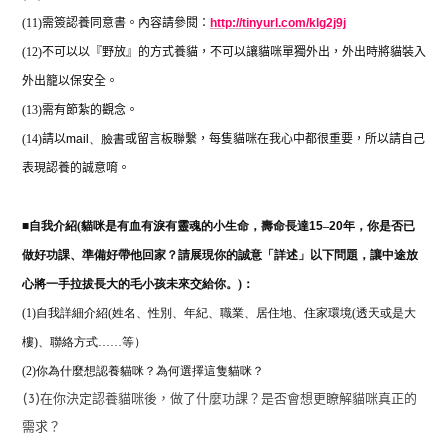
(11)
需簽認養同意書。內容請參閱：
http://tinyurl.com/klg2j9j
(12)
不可以以『野放』的方式養貓，不可以讓貓咪單獨外出，外出時將貓裝入
外出籠以保安全。
(13)
需有節紮的觀念。
(14)
請以
mail
、
臉書
或留言板聯繫，每隻貓咪在我心中都很重要，所以請自己
表現認養的誠意唷。
■
自我介紹(
貓咪是有血有淚有靈魂的小生命，壽命長達
15
–
20
年，你是否已
做好功課、準備好帶他回家？請展現你的誠意「詳述」以下問題，讓中途放
心將一手拉拔長大的毛小孩未來交給你。)：
(1)自我詳細介紹(姓名、性別、年紀、職業、居住地、住家環境(透天或是大
樓)、聯絡方式……等）
(2)
你為什麼想認養貓咪？為何選擇這隻貓咪？
(3)在你決定認養貓咪後，做了什麼功課？是否會想更瞭解貓咪真正的
需求？