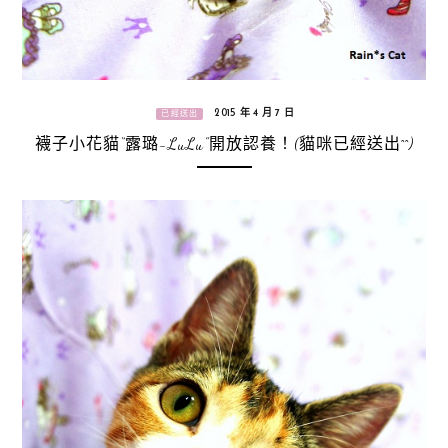
2015 年 4 月 7 日
已經送出
襪子小花貓“露璐-LuLu”開放認養！(貓咪已經送出^^)