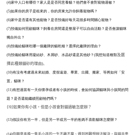
(4)家中人口有哪些？家人是是否同意養貓？他們會不會對寵物過敏？
(5)如果你的房子是租來的，你的房東允許你飼養寵物嗎？
(6)家中是否還有其他寵物？是否預備好每天花很多時間關心寵物？
(7)預備如何照顧貓咪？飼養在房間還是整屋子可以自由活動？是否會讓貓咪
獨自外出？
(8)預備給貓咪吃哪一個廠牌的貓乾糧？
選擇此廠牌的理由？
(9)預備給貓咪用凝結砂、木屑砂、水晶砂還是其他砂？(我想知道種類
及選
)。
擇此種類貓砂的理由
(10)有沒有考慮過未來結婚、度假遠遊、畢業、出國、搬家、等將如何「安
置」貓咪？
(11)有想過當有一天你懷孕或者有小孩的時候，
會如何協調貓咪與小孩間的問
題？是否還能繼續照顧牠們嗎？
(12)如果你有小孩，但是小孩會對貓過敏怎麼辦？
(13)假設你有另一半，但是另一半或另一半的爸媽不喜歡貓咪怎麼辦？
(14)
你願意承擔一隻毛小孩的一生不離不棄、遇到困難想辦法解決，與貓共患