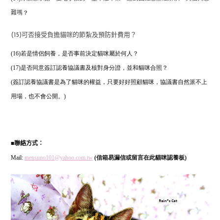
？
難嗎
(15)可否接受負擔貓咪的節紮及預防針費用？
(16)若是情侶飼養，是否事前決定貓咪屬於何人？
(17)是否同意簽訂認養協議書及核對身分證，並和貓咪合照？
(簽訂認養協議書是為了貓咪的權益，只要好好照顧貓咪，協議書自然派不上
用場，也不會公開。)
■
聯絡方式：
Mail:
mensuno101@yahoo.com.tw
(信箱易漏信或留言在此貓咪認養板)