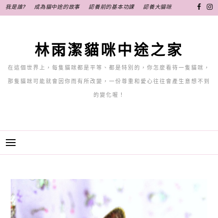
跳
我是誰?
成為貓中途的故事
認養前的基本功課
認養大貓咪
至
主
要
林雨潔貓咪中途之家
內
容
在這個世界上，每隻貓咪都是平等、都是特別的，你怎麼看待一隻貓咪，
那隻貓咪可能就會因你而有所改變，一份尊重和愛心往往會產生意想不到
的變化喔！