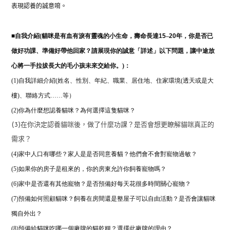
表現認養的誠意唷。
■
自我介紹(
貓咪是有血有淚有靈魂的小生命，壽命長達
15
–
20
年，你是否已
做好功課、準備好帶他回家？請展現你的誠意「詳述」以下問題，讓中途放
心將一手拉拔長大的毛小孩未來交給你。)：
(1)自我詳細介紹(姓名、性別、年紀、職業、居住地、住家環境(透天或是大
樓)、聯絡方式……等）
(2)
你為什麼想認養貓咪？為何選擇這隻貓咪？
(3)在你決定認養貓咪後，做了什麼功課？是否會想更瞭解貓咪真正的
需求？
(4)家中人口有哪些？家人是是否同意養貓？他們會不會對寵物過敏？
(5)如果你的房子是租來的，你的房東允許你飼養寵物嗎？
(6)家中是否還有其他寵物？是否預備好每天花很多時間關心寵物？
(7)預備如何照顧貓咪？飼養在房間還是整屋子可以自由活動？是否會讓貓咪
獨自外出？
(8)預備給貓咪吃哪一個廠牌的貓乾糧？
選擇此廠牌的理由？