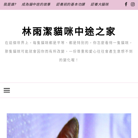
跳
我是誰?
成為貓中途的故事
認養前的基本功課
認養大貓咪
至
主
要
林雨潔貓咪中途之家
內
容
在這個世界上，每隻貓咪都是平等、都是特別的，你怎麼看待一隻貓咪，
那隻貓咪可能就會因你而有所改變，一份尊重和愛心往往會產生意想不到
的變化喔！