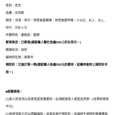
性別：女
生
品種：米克斯
個性：活潑、乖巧、熟悉後愛撒嬌、熟悉後愛呼嚕
、
不搗蛋、黏人、親人、
聰明、善解人意
外觀特色：重點色、藍眼
節育與否：已節育(
請認養人幫忙負擔
500
元節紮費用。
)
健康狀況：良好
貓咪所在地：屏東市
預防針：已施打第一劑
(
請認養人負擔
500
元的費用，送養時會附上預防針手
冊。
)
■
認養資格：
(1)
家人的支持以及意見是很重要的，必須經過家人或室友同意。
(
住學校宿舍
不行
)
(2)
有經濟能力可以照顧貓咪，並每年施打預防針，及貓咪生病時的醫藥費負