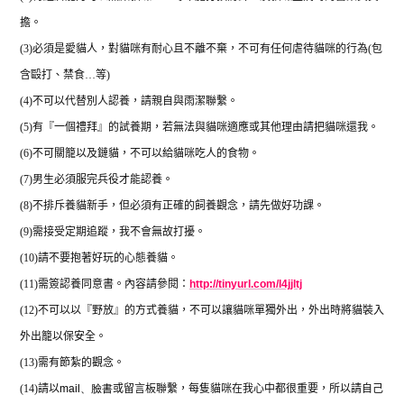
擔。
(3)
必須是愛貓人，對貓咪有耐心且不離不棄，不可有任何虐待貓咪的行為
(
包
含毆打、禁食
…
等
)
(4)
不可以代替別人認養，請親自與雨潔聯繫。
(5)
有『一個禮拜』的試養期，若無法與貓咪適應或其他理由請把貓咪還我。
(6)
不可關籠以及鏈貓，不可以給貓咪吃人的食物。
(7)
男生必須服完兵役才能認養。
(8)
不排斥養貓新手，但必須有正確的飼養觀念，請先做好功課。
(9)
需接受定期追蹤，我不會無故打擾。
(10)
請不要抱著好玩的心態養貓。
(11)
需簽認養同意書。內容請參閱：
http://tinyurl.com/l4jjltj
(12)
不可以以『野放』的方式養貓，不可以讓貓咪單獨外出，外出時將貓裝入
外出籠以保安全。
(13)
需有節紮的觀念。
(14)
請以
mail
、
臉書
或留言板聯繫，每隻貓咪在我心中都很重要，所以請自己