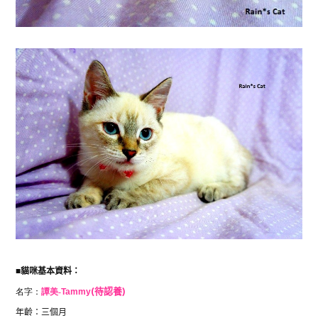
■
貓咪基本資料：
名字：
譚美-
Tammy
(待認養
)
年齡：三個月