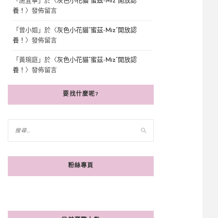
「
施宜寧
」於〈
灰色小花貓“蜜茲-Miz”開放認
養！
〉發佈留言
「
曾小姐
」於〈
灰色小花貓“蜜茲-Miz”開放認
養！
〉發佈留言
「
黃琬庭
」於〈
灰色小花貓“蜜茲-Miz”開放認
養！
〉發佈留言
要找什麼呢?
粉絲專頁