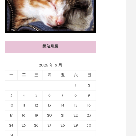
網站月曆
2026 年 8 月
一
二
三
四
五
六
日
1
2
3
4
5
6
7
8
9
10
11
12
13
14
15
16
17
18
19
20
21
22
23
24
25
26
27
28
29
30
31