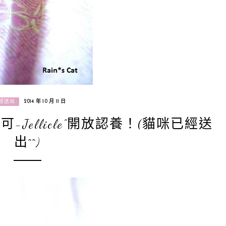
經送出
2014 年 10 月 11 日
Jellicle”開放認養！(貓咪已經送
出^^)