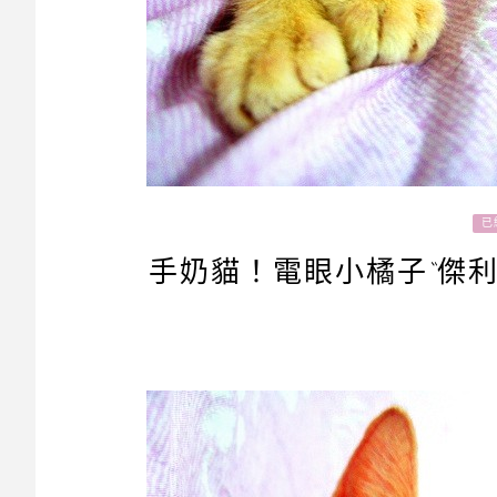
已
手奶貓！電眼小橘子“傑利可-