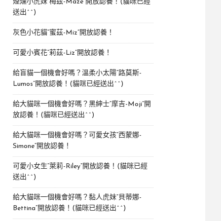
煙燻小虎妹“梅茲-Maze”開放認養！(貓咪已經
送出^^)
灰色小花貓“蜜茲-Miz”開放認養！
可愛小賓花“莉茲-Liz”開放認養！
給盲貓一個機會好嗎？溫柔小太陽“路莫斯-
Lumos”開放認養！(貓咪已經送出^^)
給大貓咪一個機會好嗎？黑紳士“摩吉-Moji”開
放認養！(貓咪已經送出^^)
給大貓咪一個機會好嗎？可愛女孩“西蒙娜-
Simone“開放認養！
可愛小女生“萊莉-Riley”開放認養！(貓咪已經
送出^^)
給大貓咪一個機會好嗎？黏人虎妹“貝蒂娜-
Bettina”開放認養！(貓咪已經送出^^)