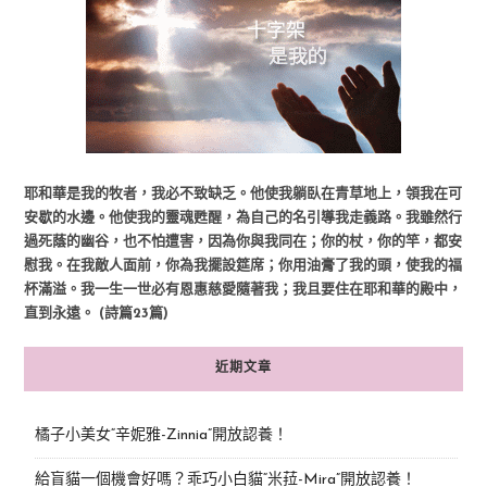
耶和華是我的牧者，我必不致缺乏。他使我躺臥在青草地上，領我在可
安歇的水邊。他使我的靈魂甦醒，為自己的名引導我走義路。我雖然行
過死蔭的幽谷，也不怕遭害，因為你與我同在；你的杖，你的竿，都安
慰我。在我敵人面前，你為我擺設筵席；你用油膏了我的頭，使我的福
杯滿溢。我一生一世必有恩惠慈愛隨著我；我且要住在耶和華的殿中，
直到永遠。 (詩篇23篇)
近期文章
橘子小美女“辛妮雅-Zinnia”開放認養！
給盲貓一個機會好嗎？乖巧小白貓“米菈-Mira”開放認養！