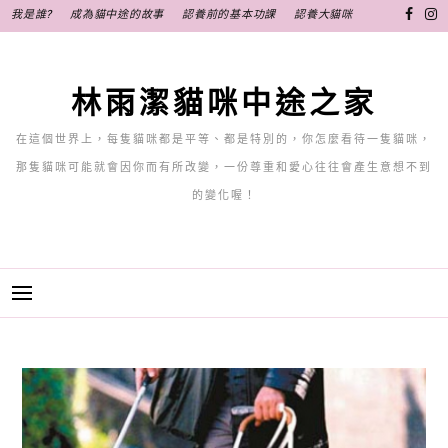
跳
我是誰?
成為貓中途的故事
認養前的基本功課
認養大貓咪
至
主
要
林雨潔貓咪中途之家
內
容
在這個世界上，每隻貓咪都是平等、都是特別的，你怎麼看待一隻貓咪，
那隻貓咪可能就會因你而有所改變，一份尊重和愛心往往會產生意想不到
的變化喔！