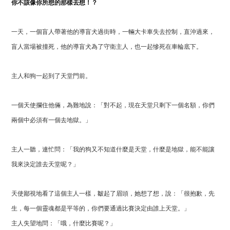
你不該像你所想的那樣去想！？
一天，一個盲人帶著他的導盲犬過街時，一輛大卡車失去控制，直沖過來，
盲人當場被撞死，他的導盲犬為了守衛主人，也一起慘死在車輪底下。
主人和狗一起到了天堂門前。
一個天使攔住他倆，為難地說：「
對不起，現在天堂只剩下一個名額，你們
兩個中必須有一個去地獄。」
主人一聽，連忙問：「
我的狗又不知道什麼是天堂，什麼是地獄，能不能讓
我來決定誰去天堂呢？」
天使鄙視地看了這個主人一樣，皺起了眉頭，她想了想，說：「
很抱歉，先
生，每一個靈魂都是平等的，你們要通過比賽決定由誰上天堂。」
主人失望地問：「
哦，什麼比賽呢？」