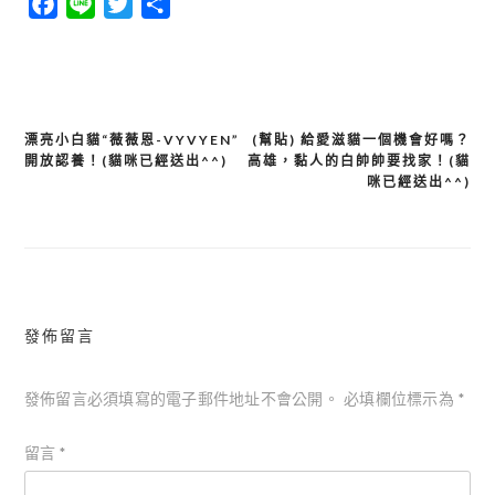
Facebook
Line
Twitter
分
享
漂亮小白貓“薇薇恩-VYVYEN”
(幫貼) 給愛滋貓一個機會好嗎？
文
開放認養！(貓咪已經送出^^)
高雄，黏人的白帥帥要找家！(貓
章
咪已經送出^^)
導
覽
發佈留言
發佈留言必須填寫的電子郵件地址不會公開。
必填欄位標示為
*
留言
*