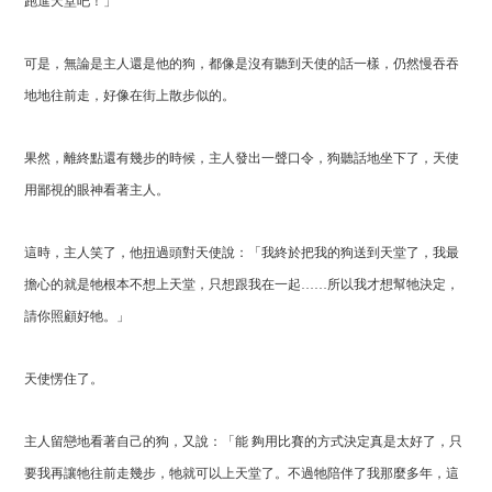
跑進天堂吧！」
可是，無論是主人還是他的狗，都像是沒有聽到天使的話一樣，仍然慢吞吞
地地往前走，好像在街上散步似的。
果然，離終點還有幾步的時候，主人發出一聲口令，狗聽話地坐下了，天使
用鄙視的眼神看著主人。
這時，主人笑了，他扭過頭對天使說：「
我終於把我的狗送到天堂了，我最
擔心的就是牠根本不想上天堂，只想跟我在一起
……
所以我才想幫牠決定，
請你照顧好牠。」
天使愣住了。
主人留戀地看著自己的狗，又說：「
能 夠用比賽的方式決定真是太好了，只
要我再讓牠往前走幾步，牠就可以上天堂了。不過牠陪伴了我那麼多年，這