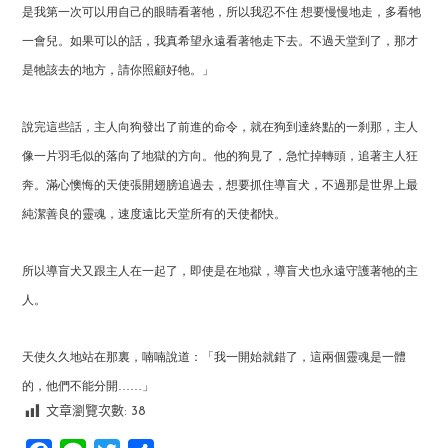
是我第一次可以用自己的眼睛看著牠，所以我忍不住 想要慢慢地走，多看牠
一會兒。如果可以的話，我真希望永遠看著牠走下去。不過天堂到了，那才
是牠該去的地方，請你照顧好牠。」
說完這些話，主人向狗發出了前進的命令，就在狗到達終點的一刹那，主人
像一片羽毛似的落向了地獄的方向。他的狗見了，急忙掉轉頭，追著主人狂
奔。滿心懊悔的天使張開翅膀追過去，想要抓住導盲犬，不過那是世界上最
純潔善良的靈魂，速度遠比天堂所有的天使都快。
所以導盲犬又跟主人在一起了，即使是在地獄，導盲犬也永遠守護著牠的主
人。
天使久久地站在那裏，喃喃說道：「
我一開始就錯了，這兩個靈魂是一體
的，他們不能分開
……」
文章瀏覽次數:
38