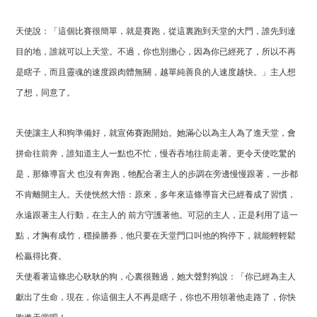
天使說：「
這個比賽很簡單，就是賽跑，從這裏跑到天堂的大門，誰先到達
目的地，誰就可以上天堂。不過，你也別擔心，因為你已經死了，所以不再
是瞎子，而且靈魂的速度跟肉體無關，越單純善良的人速度越快。」
主人想
了想，同意了。
天
使讓主人和狗準備好，就宣佈賽跑開始。她滿心以為主人為了進天堂，會
拼命往前奔，誰知道主人一點也不忙，慢吞吞地往前走著。更令天使吃驚的
是，那條導盲犬 也沒有奔跑，牠配合著主人的步調在旁邊慢慢跟著，一步都
不肯離開主人。天使恍然大悟：原來，多年來這條導盲犬已經養成了習慣，
永遠跟著主人行動，在主人的 前方守護著他。可惡的主人，正是利用了這一
點，才胸有成竹，穩操勝券，他只要在天堂門口叫他的狗停下，就能輕輕鬆
松贏得比賽。
天使看著這條忠心耿耿的狗，心裏很難過，她大聲對狗說：「
你已經為主人
獻出了生命，現在，你這個主人不再是瞎子，你也不用領著他走路了，你快