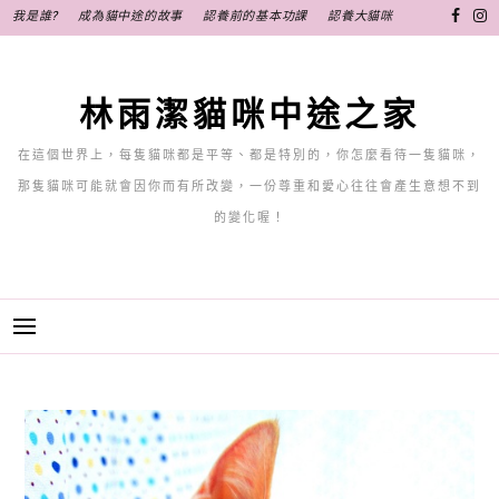
跳
我是誰?
成為貓中途的故事
認養前的基本功課
認養大貓咪
至
主
要
林雨潔貓咪中途之家
內
容
在這個世界上，每隻貓咪都是平等、都是特別的，你怎麼看待一隻貓咪，
那隻貓咪可能就會因你而有所改變，一份尊重和愛心往往會產生意想不到
的變化喔！