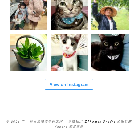
View on Instagram
© 2026 年 - 林雨潔貓咪中途之家
–
本站採用
ZThemes Studio
所設計的
Kokoro 佈景主題