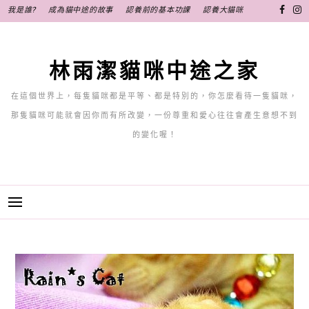
跳
我是誰?
成為貓中途的故事
認養前的基本功課
認養大貓咪
至
主
要
林雨潔貓咪中途之家
內
容
在這個世界上，每隻貓咪都是平等、都是特別的，你怎麼看待一隻貓咪，
那隻貓咪可能就會因你而有所改變，一份尊重和愛心往往會產生意想不到
的變化喔！