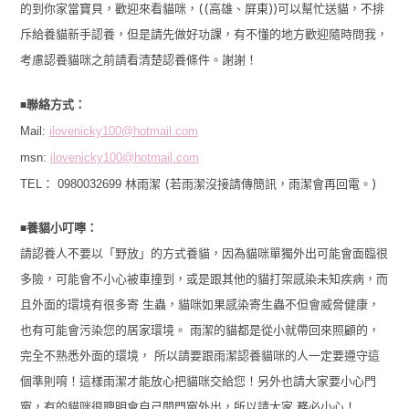
的到你家當寶貝，歡迎來看貓咪，((高雄、屏東))可以幫忙送貓，不排
斥給養貓新手認養，但是請先做好功課，有不懂的地方歡迎隨時問我，
考慮認養貓咪之前請看清楚認養條件。謝謝！
■
聯絡方式：
Mail:
ilovenicky100@hotmail.com
msn:
ilovenicky100@hotmail.com
TEL： 0980032699
林雨潔 (若雨潔沒接請傳簡訊，雨潔會再回電。)
■
養貓小叮嚀：
請認養人不要以「野放」的方式養貓，因為貓咪單獨外出可能會面臨很
多險，可能會不小心被車撞到，或是跟其他的貓打架感染未知疾病，而
且外面的環境有很多寄 生蟲，貓咪如果感染寄生蟲不但會威脅健康，
也有可能會污染您的居家環境。 雨潔的貓都是從小就帶回來照顧的，
完全不熟悉外面的環境， 所以請要跟雨潔認養貓咪的人一定要遵守這
個準則唷！這樣雨潔才能放心把貓咪交給您！另外也請大家要小心門
窗，有的貓咪很聰明會自己開門窗外出，所以請大家 務必小心！