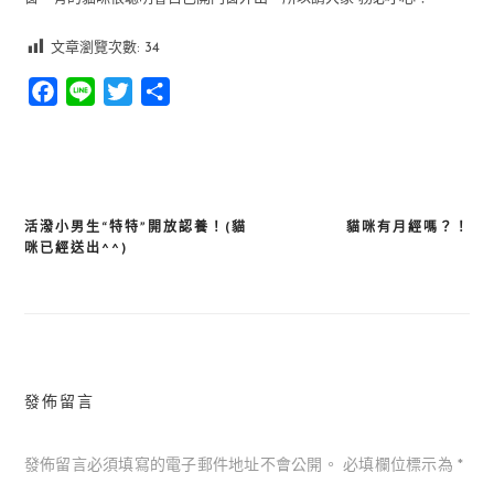
文章瀏覽次數:
34
Facebook
Line
Twitter
分
享
活潑小男生“特特”開放認養！(貓
貓咪有月經嗎？！
文
咪已經送出^^)
章
導
覽
發佈留言
發佈留言必須填寫的電子郵件地址不會公開。
必填欄位標示為
*