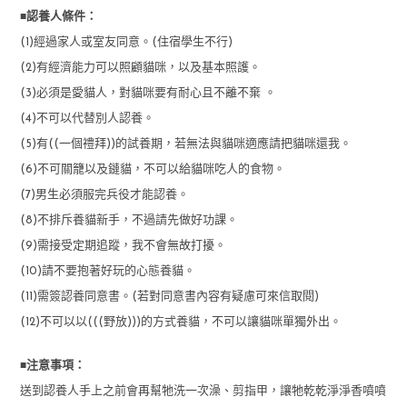
■
認養人條件：
(1)經過家人或室友同意。(住宿學生不行)
(2)有經濟能力可以照顧貓咪，以及基本照護。
(3)必須是愛貓人，對貓咪要有耐心且不離不棄 。
(4)不可以代替別人認養。
(5)有((一個禮拜))的試養期，若無法與貓咪適應請把貓咪還我。
(6)不可關籠以及鏈貓，不可以給貓咪吃人的食物。
(7)男生必須服完兵役才能認養。
(8)不排斥養貓新手，不過請先做好功課。
(9)需接受定期追蹤，我不會無故打擾。
(10)請不要抱著好玩的心態養貓。
(11)需簽認養同意書。(若對同意書內容有疑慮可來信取閱)
(12)不可以以(((野放)))的方式養貓，不可以讓貓咪單獨外出。
■
注意事項：
送到認養人手上之前會再幫牠洗一次澡、剪指甲，讓牠乾乾淨淨香噴噴