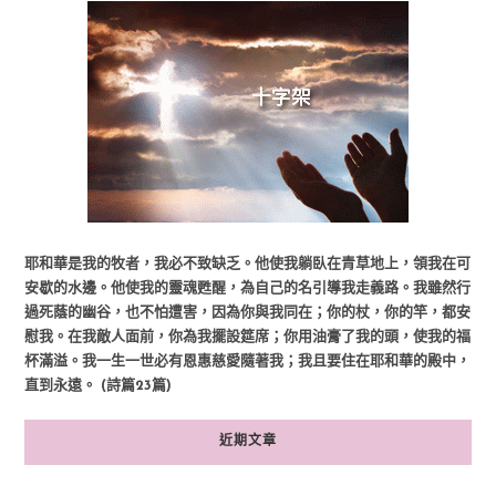
耶和華是我的牧者，我必不致缺乏。他使我躺臥在青草地上，領我在可
安歇的水邊。他使我的靈魂甦醒，為自己的名引導我走義路。我雖然行
過死蔭的幽谷，也不怕遭害，因為你與我同在；你的杖，你的竿，都安
慰我。在我敵人面前，你為我擺設筵席；你用油膏了我的頭，使我的福
杯滿溢。我一生一世必有恩惠慈愛隨著我；我且要住在耶和華的殿中，
直到永遠。 (詩篇23篇)
近期文章