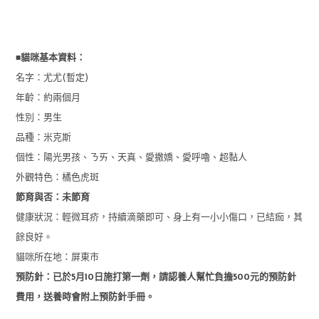
■
貓咪基本資料：
名字：尤尤(暫定)
年齡：約兩個月
性別：男生
品種：米克斯
個性：陽光男孩、ㄋㄞ、天真、愛撒嬌、愛呼嚕、超黏人
外觀特色：橘色虎斑
節育與否：未節育
健康狀況：輕微耳疥，持續滴藥即可、身上有一小小傷口，已結痂，其
餘良好。
貓咪所在地：屏東市
預防針：已於5月10日施打第一劑，請認養人幫忙負擔500元的預防針
費用，送養時會附上預防針手冊。