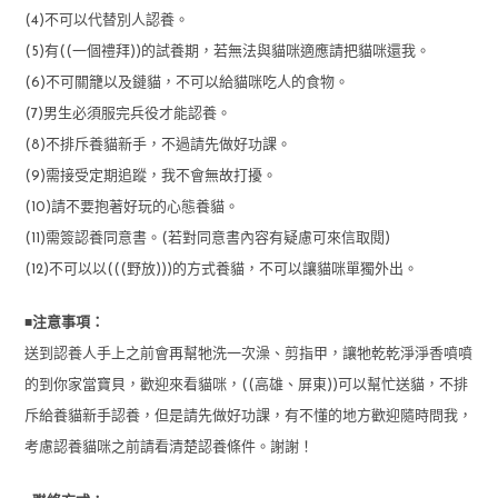
(4)不可以代替別人認養。
(5)有((一個禮拜))的試養期，若無法與貓咪適應請把貓咪還我。
(6)不可關籠以及鏈貓，不可以給貓咪吃人的食物。
(7)男生必須服完兵役才能認養。
(8)不排斥養貓新手，不過請先做好功課。
(9)需接受定期追蹤，我不會無故打擾。
(10)請不要抱著好玩的心態養貓。
(11)需簽認養同意書。(若對同意書內容有疑慮可來信取閱)
(12)不可以以(((野放)))的方式養貓，不可以讓貓咪單獨外出。
■
注意事項：
送到認養人手上之前會再幫牠洗一次澡、剪指甲，讓牠乾乾淨淨香噴噴
的到你家當寶貝，歡迎來看貓咪，((高雄、屏東))可以幫忙送貓，不排
斥給養貓新手認養，但是請先做好功課，有不懂的地方歡迎隨時問我，
考慮認養貓咪之前請看清楚認養條件。謝謝！