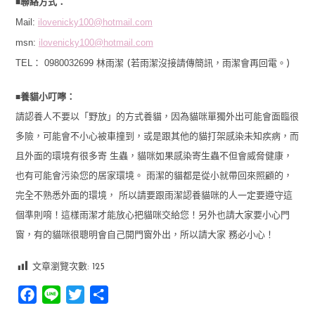
■
聯絡方式：
Mail:
ilovenicky100@hotmail.com
msn:
ilovenicky100@hotmail.com
TEL： 0980032699
林雨潔 (若雨潔沒接請傳簡訊，雨潔會再回電。)
■
養貓小叮嚀：
請認養人不要以「野放」的方式養貓，因為貓咪單獨外出可能會面臨很
多險，可能會不小心被車撞到，或是跟其他的貓打架感染未知疾病，而
且外面的環境有很多寄 生蟲，貓咪如果感染寄生蟲不但會威脅健康，
也有可能會污染您的居家環境。 雨潔的貓都是從小就帶回來照顧的，
完全不熟悉外面的環境， 所以請要跟雨潔認養貓咪的人一定要遵守這
個準則唷！這樣雨潔才能放心把貓咪交給您！另外也請大家要小心門
窗，有的貓咪很聰明會自己開門窗外出，所以請大家 務必小心！
文章瀏覽次數:
125
Facebook
Line
Twitter
分
享