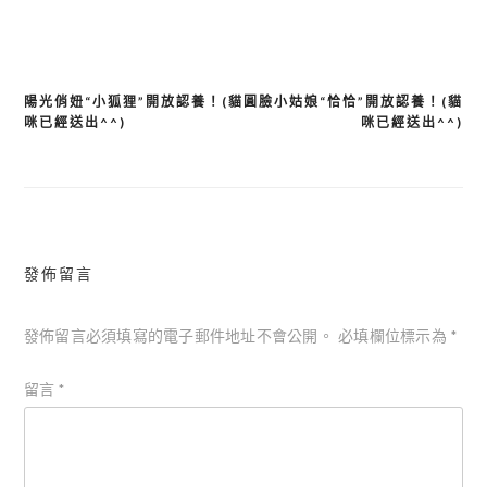
陽光俏妞“小狐狸”開放認養！(貓
圓臉小姑娘“恰恰”開放認養！(貓
文
咪已經送出^^)
咪已經送出^^)
章
導
覽
發佈留言
發佈留言必須填寫的電子郵件地址不會公開。
必填欄位標示為
*
留言
*