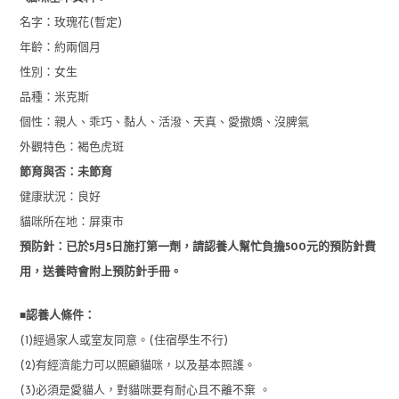
名字：玫瑰花(暫定)
年齡：約兩個月
性別：女生
品種：米克斯
個性：親人、乖巧、黏人、活潑、天真、愛撒嬌、沒脾氣
外觀特色：褐色虎斑
節育與否：未節育
健康狀況：良好
貓咪所在地：屏東市
預防針：已於5月5日施打第一劑，請認養人幫忙負擔500元的預防針費
用，送養時會附上預防針手冊。
■
認養人條件：
(1)經過家人或室友同意。(住宿學生不行)
(2)有經濟能力可以照顧貓咪，以及基本照護。
(3)必須是愛貓人，對貓咪要有耐心且不離不棄 。