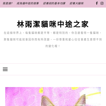
跳
我是誰?
成為貓中途的故事
認養前的基本功課
認養大貓咪
至
主
要
林雨潔貓咪中途之家
內
容
在這個世界上，每隻貓咪都是平等、都是特別的，你怎麼看待一隻貓咪，
那隻貓咪可能就會因你而有所改變，一份尊重和愛心往往會產生意想不到
的變化喔！