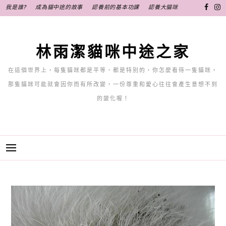
跳
我是誰?
成為貓中途的故事
認養前的基本功課
認養大貓咪
至
主
要
林雨潔貓咪中途之家
內
容
在這個世界上，每隻貓咪都是平等、都是特別的，你怎麼看待一隻貓咪，
那隻貓咪可能就會因你而有所改變，一份尊重和愛心往往會產生意想不到
的變化喔！