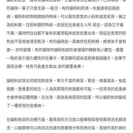
貓粉刺症是一種常見貓咪皮膚病，它最常發生在貓咪的下巴和嘴唇，有
的貓咪一輩子只發生過 一兩次，有的貓咪則終其一生都患有這個疾
病，貓粉刺症剛剛開始的時候，可以看到黑黑的小粉刺或是皮屑，稱之
為粉刺期，在粉刺期的時候，症狀往往會被主人所 疏忽，因為它不痛
不癢，貓咪們往往都不會有抓癢等臨床症狀反應出來，而這些黑黑的粉
刺並不容易被清洗乾淨，有的貓咪就一直維持在粉刺期，病情並不會有
進一 步的發展，有的貓咪的貓粉刺症則會慢慢的轉變為小膿包，嚴重
一點的會引發化膿性的毛囊炎，更深層的感染或發蜂窩組織炎，如果不
接受治療，就有可能產生敗血 症的嚴重後果。
貓粉刺症發生的原因有很多，舉凡不當的美容、緊迫、病毒感染、免疫
問題、營養素的缺乏、人為與環境的刺激都有可能，一些常見的皮膚病
也會併發這種問題，在台灣，因為氣候環境的因素，所以貓粉刺症變成
了一種常見的皮膚病。
在貓粉刺症的治療方面，最常用的方法是口服藥物與使用藥用洗毛精清
洗，口服藥物可以有效且迅速的將藥物分佈到病灶區，直接作用於病灶