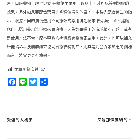
區，口服藥物一般至少要 連續使用兩到三週以上，才可以達到治療的
效果，另外如果要配合藥用洗毛精做清洗的話，一定得先配合醫生的指
示，根據不同的病情選用不同療效的藥用洗毛精來 做治療，並不建議
您自己選用藥用洗毛精來做治療，因為如果選用的洗毛精不正確，或者
是使用方法不當，原本輕微的病情將會變得更嚴重。此外，也可以補充
維他 命
A
以及脂肪酸來協同治療貓粉刺症，尤其是對營養素缺乏的貓咪
而言，將會更具有療效。
文章瀏覽次數:
67
Facebook
Line
Twitter
分
享
受傷的大橘子
又是那個養貓的。
文
章