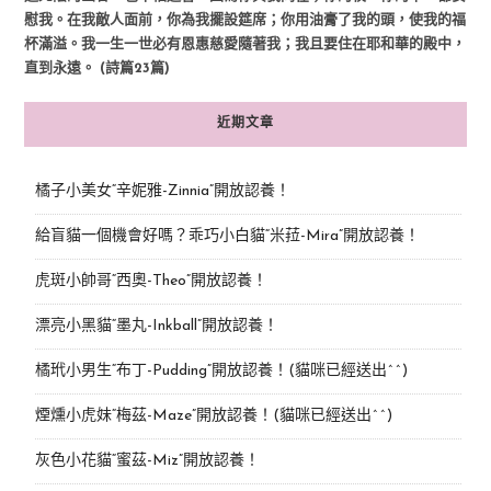
慰我。在我敵人面前，你為我擺設筵席；你用油膏了我的頭，使我的福
杯滿溢。我一生一世必有恩惠慈愛隨著我；我且要住在耶和華的殿中，
直到永遠。 (詩篇23篇)
近期文章
橘子小美女“辛妮雅-Zinnia”開放認養！
給盲貓一個機會好嗎？乖巧小白貓“米菈-Mira”開放認養！
虎斑小帥哥“西奧-Theo”開放認養！
漂亮小黑貓“墨丸-Inkball”開放認養！
橘玳小男生“布丁-Pudding”開放認養！(貓咪已經送出^^)
煙燻小虎妹“梅茲-Maze”開放認養！(貓咪已經送出^^)
灰色小花貓“蜜茲-Miz”開放認養！