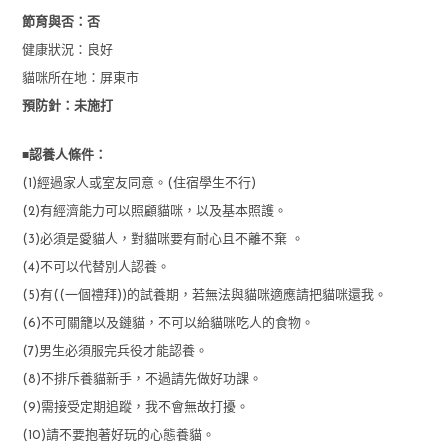
節育與否：否
健康狀況：良好
貓咪所在地：屏東市
預防針：未施打
■
認養人條件：
(1)經過家人或室友同意。(住宿學生不行)
(2)有經濟能力可以照顧貓咪，以及基本照護。
(3)必須是愛貓人，對貓咪要有耐心且不離不棄 。
(4)不可以代替別人認養。
(5)有((一個禮拜))的試養期，若無法與貓咪適應請把貓咪還我。
(6)不可關籠以及鏈貓，不可以給貓咪吃人的食物。
(7)男生必須服完兵役才能認養。
(8)不排斥養貓新手，不過請先做好功課。
(9)需接受定期追蹤，我不會無故打擾。
(10)請不要抱著好玩的心態養貓。