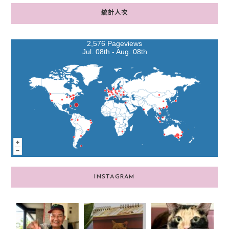
統計人次
2,576 Pageviews
Jul. 08th - Aug. 08th
INSTAGRAM