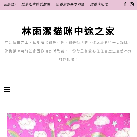
跳
我是誰?
成為貓中途的故事
認養前的基本功課
認養大貓咪
至
主
要
林雨潔貓咪中途之家
內
容
在這個世界上，每隻貓咪都是平等、都是特別的，你怎麼看待一隻貓咪，
那隻貓咪可能就會因你而有所改變，一份尊重和愛心往往會產生意想不到
的變化喔！