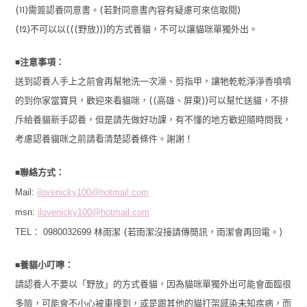
(11)需簽認養同意書。(若對同意書內容有疑慮可來信取閱)
(12)不可以以(((野放)))的方式養貓，不可以讓貓咪單獨外出。
■
注意事項：
送到認養人手上之前會再幫牠洗一次澡、剪指甲，讓牠乾乾淨淨香噴噴
的到你家當寶貝，歡迎來看貓咪，((高雄、屏東))可以幫忙送貓，不排
斥給養貓新手認養，但是請先做好功課，有不懂的地方歡迎隨時問我，
考慮認養貓咪之前請看清楚認養條件。謝謝！
■
聯絡方式：
Mail:
ilovenicky100@hotmail.com
msn:
ilovenicky100@hotmail.com
TEL： 0980032699
林雨潔 (若雨潔沒接請傳簡訊，雨潔會再回電。)
■
養貓小叮嚀：
請認養人不要以「野放」的方式養貓，因為貓咪單獨外出可能會面臨很
多險，可能會不小心被車撞到，或是跟其他的貓打架感染未知疾病，而