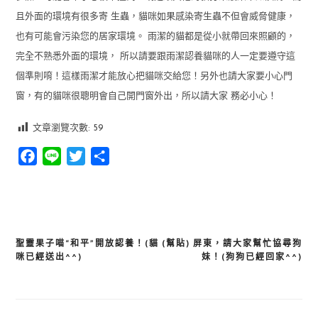
且外面的環境有很多寄 生蟲，貓咪如果感染寄生蟲不但會威脅健康，
也有可能會污染您的居家環境。 雨潔的貓都是從小就帶回來照顧的，
完全不熟悉外面的環境， 所以請要跟雨潔認養貓咪的人一定要遵守這
個準則唷！這樣雨潔才能放心把貓咪交給您！另外也請大家要小心門
窗，有的貓咪很聰明會自己開門窗外出，所以請大家 務必小心！
文章瀏覽次數:
59
Facebook
Line
Twitter
分
享
聖靈果子喵“和平”開放認養！(貓
(幫貼) 屏東，請大家幫忙協尋狗
文
咪已經送出^^)
妹！(狗狗已經回家^^)
章
導
覽