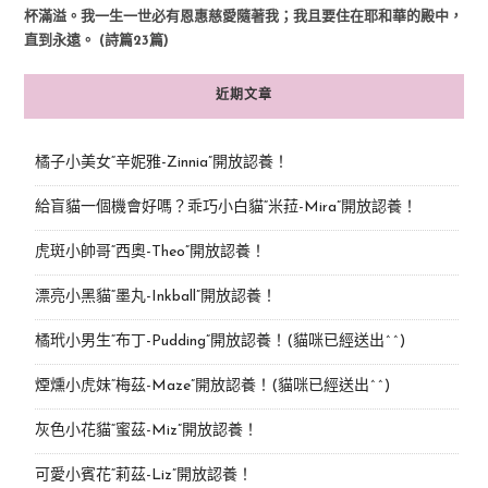
杯滿溢。我一生一世必有恩惠慈愛隨著我；我且要住在耶和華的殿中，
直到永遠。 (詩篇23篇)
近期文章
橘子小美女“辛妮雅-Zinnia”開放認養！
給盲貓一個機會好嗎？乖巧小白貓“米菈-Mira”開放認養！
虎斑小帥哥“西奧-Theo”開放認養！
漂亮小黑貓“墨丸-Inkball”開放認養！
橘玳小男生“布丁-Pudding”開放認養！(貓咪已經送出^^)
煙燻小虎妹“梅茲-Maze”開放認養！(貓咪已經送出^^)
灰色小花貓“蜜茲-Miz”開放認養！
可愛小賓花“莉茲-Liz”開放認養！