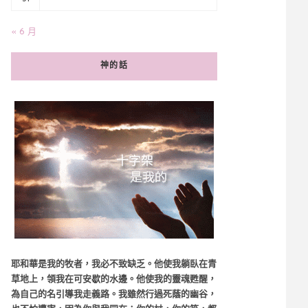
« 6 月
神的話
耶和華是我的牧者，我必不致缺乏。他使我躺臥在青
草地上，領我在可安歇的水邊。他使我的靈魂甦醒，
為自己的名引導我走義路。我雖然行過死蔭的幽谷，