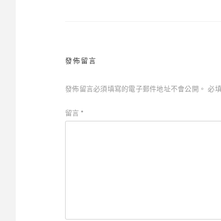
章
導
覽
發佈留言
發佈留言必須填寫的電子郵件地址不會公開。
必
留言
*