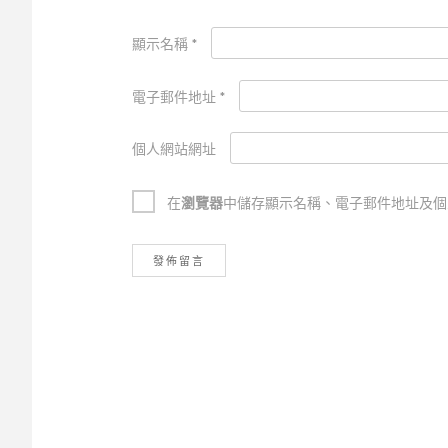
顯示名稱
*
電子郵件地址
*
個人網站網址
在
瀏覽器
中儲存顯示名稱、電子郵件地址及個