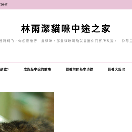
大貓咪
林雨潔貓咪中途之家
是特別的，你怎麼看待一隻貓咪，那隻貓咪可能就會因你而有所改變，一份尊
是誰?
成為貓中途的故事
認養前的基本功課
認養大貓咪