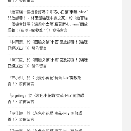
養！
〉發佈留言
「
給盲貓一個機會好嗎？乖巧小白貓“米菈-Mira”
開放認養！ – 林雨潔貓咪中途之家
」於〈
給盲貓
一個機會好嗎？溫柔小太陽“路莫斯-Lumos”開放
認養！(貓咪已經送出^^)
〉發佈留言
「
林雨潔
」於〈
圓臉女孩“小圓”開放認養！(貓咪
已經送出^^)
〉發佈留言
「
陳宗慶
」於〈
圓臉女孩“小圓”開放認養！(貓咪
已經送出^^)
〉發佈留言
「
許小姐
」於〈
可愛小賓花“莉茲-Liz”開放認
養！
〉發佈留言
「
pigding
」於〈
灰色小花貓“蜜茲-Miz”開放認
養！
〉發佈留言
「
吳佳穎
」於〈
灰色小花貓“蜜茲-Miz”開放認
養！
〉發佈留言