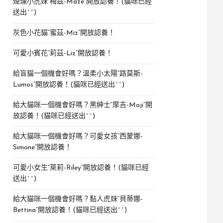
煙燻小虎妹“梅茲-Maze”開放認養！(貓咪已經
送出^^)
灰色小花貓“蜜茲-Miz”開放認養！
可愛小賓花“莉茲-Liz”開放認養！
給盲貓一個機會好嗎？溫柔小太陽“路莫斯-
Lumos”開放認養！(貓咪已經送出^^)
給大貓咪一個機會好嗎？黑紳士“摩吉-Moji”開
放認養！(貓咪已經送出^^)
給大貓咪一個機會好嗎？可愛女孩“西蒙娜-
Simone“開放認養！
可愛小女生“萊莉-Riley”開放認養！(貓咪已經
送出^^)
給大貓咪一個機會好嗎？黏人虎妹“貝蒂娜-
Bettina”開放認養！(貓咪已經送出^^)