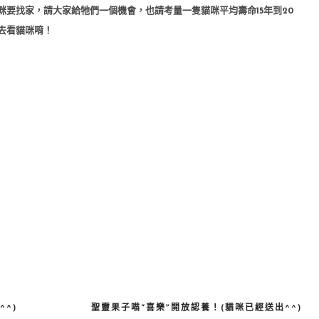
要找家，請大家給牠們一個機會，也請考量一隻貓咪平均壽命15年到20
去看貓咪唷！
^)
聖靈果子喵“喜樂”開放認養！(貓咪已經送出^^)